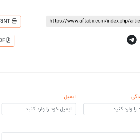
https://www.aftabir.com/index.php/art
RINT
DF
دگی
ایمیل