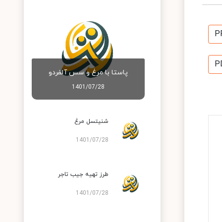
P
P
پاستا با مرغ و سس آلفردو
1401/07/28
شنیتسل مرغ
1401/07/28
طرز تهیه جیب تاجر
1401/07/28