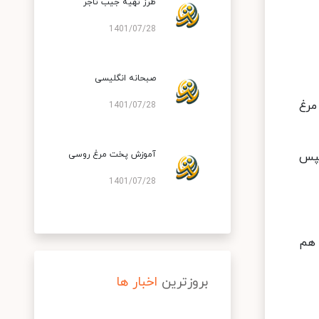
طرز تهیه جیب تاجر
1401/07/28
صبحانه انگلیسی
مرغ
1401/07/28
آموزش پخت مرغ روسی
سپس
1401/07/28
ا هم
بروزترین
اخبار ها