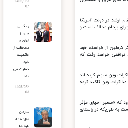
1405/05/
07
 ارشد در دولت آمریکا
ای برجام مخالف است و
وانگ یی:
چین از
ایران در
ر کرملین از خواسته خود
محافظت از
 توافقی خواهد رفت که
حاکمیت
خود
حمایت می
رات وین متهم کرده اند
کند
اکرات وین تاکید کرده
1405/05/
03
 که «مسیر احیای مؤثر
ت به طوریکه در راستای
سازمان
ملل: همه
طرف‌ها