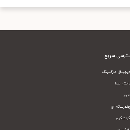
رسی سریع
یتال مارکتینگ
نش سرا
ار
رسانه ای
دشگری