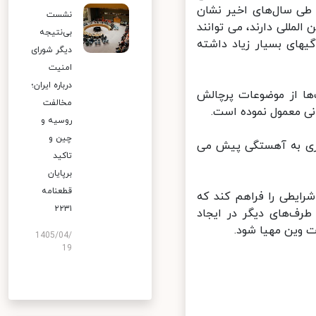
ی سال‌های اخیر نشان
نشست
مللی دارند، می توانند
بی‌نتیجه
ای بسیار زیاد داشته
دیگر شورای
امنیت
درباره ایران؛
ا از موضوعات پرچالش
مخالفت
ی معمول نموده است.
روسیه و
چین و
ری به آهستگی پیش می
تاکید
برپایان
قطعنامه
ایطی را فراهم کند که
۲۲۳۱
ف‌های دیگر در ایجاد
 وین مهیا شود.
1405/04/
19