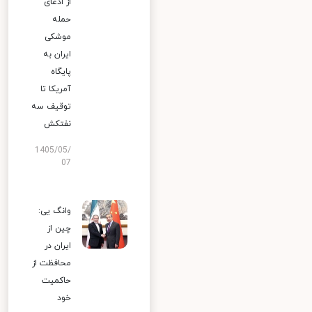
از ادعای
حمله
موشکی
ایران به
پایگاه
آمریکا تا
توقیف سه
نفتکش
1405/05/
07
وانگ یی:
چین از
ایران در
محافظت از
حاکمیت
خود