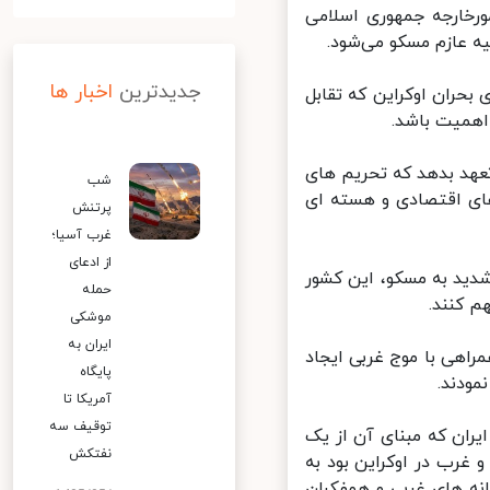
رخارجه جمهوری اسلامی
جدیدترین
اخبار ها
ران اوکراین که تقابل
همیت باشد.
هد بدهد که تحریم های
شب
ای اقتصادی و هسته ای
پرتنش
غرب آسیا؛
از ادعای
ید به مسکو، این کشور
حمله
کنند.
موشکی
ایران به
هی با موج غربی ایجاد
پایگاه
دند.
آمریکا تا
توقیف سه
ان که مبنای آن از یک
نفتکش
رب در اوکراین بود به
ه های غربی و همفکران