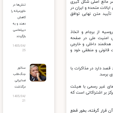
ر مانع اصلی شکل گیری
تنش‌ها در
الات متحده و ایران در
خاورمیانه را
یید متن نهایی توافق
کاهش
دهند و به
دیپلماسی
یه از برجام و اتخاذ
بازگردند
 امنیت ملی در صفحه
دفمند داخلی و خارجی
1405/04/
قانونی و منطقی خود و
25
د دارد در مذاکرات با
سناتور
 برسد.
جنگ‌طلب
ضدایرانی
های غیر رسمی با هیئت
درگذشت
کز بر اشتراکاتی است که
1405/04/
21
 قرار گرفته، بطور قطع