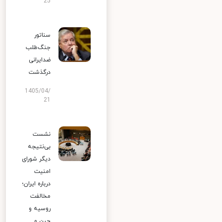
25
سناتور
جنگ‌طلب
ضدایرانی
درگذشت
1405/04/
21
نشست
بی‌نتیجه
دیگر شورای
امنیت
درباره ایران؛
مخالفت
روسیه و
چین و