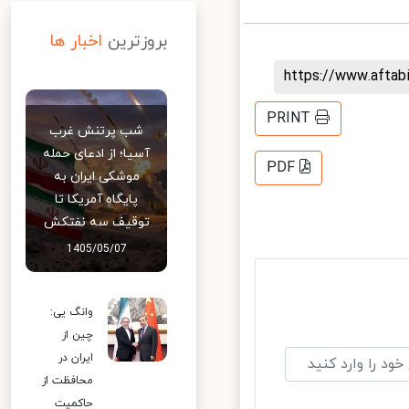
بروزترین
اخبار ها
https://www.afta
PRINT
شب پرتنش غرب
آسیا؛ از ادعای حمله
PDF
موشکی ایران به
پایگاه آمریکا تا
توقیف سه نفتکش
1405/05/07
وانگ یی:
چین از
ایران در
محافظت از
حاکمیت