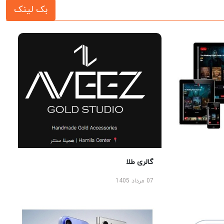
بک لینک
گالری طلا
07 مرداد 1405