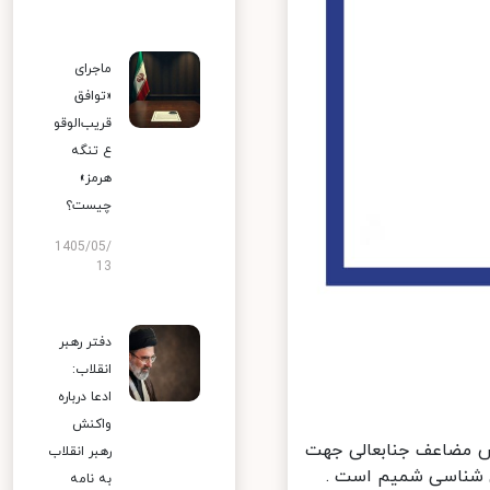
ماجرای
«توافق
قریب‌الوقو
ع تنگه
هرمز»
چیست؟
1405/05/
13
دفتر رهبر
انقلاب:
ادعا درباره
واکنش
ش مضاعف جنابعالی جهت
رهبر انقلاب
ن شناسی شمیم است .
به نامه