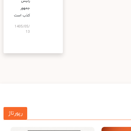
رئیس
جمهور
کذب است
1405/05/
13
رپورتاژ