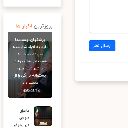
بروزترین
اخبار ها
پزشکیان: پست‌ها
ارسال نظر
باید به افراد شایسته
سپرده شود، نه
هم‌جناحی‌ها / دولت
با شهادت رهبر،
پشتوانه بزرگی را از
دست داد
1405/05/14
ماجرای
«توافق
قریب‌الوقو