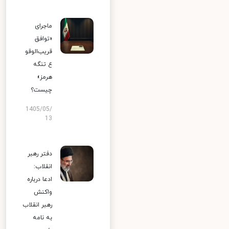
ماجرای
«توافق
قریب‌الوقو
ع تنگه
هرمز»
چیست؟
1405/05/
13
دفتر رهبر
انقلاب:
ادعا درباره
واکنش
رهبر انقلاب
به نامه