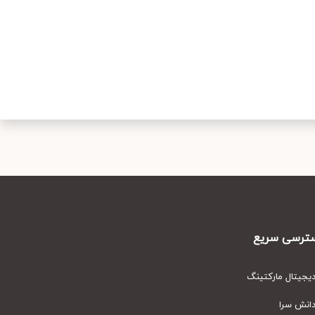
رسی سریع
یتال مارکتینگ
نش سرا