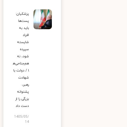
پزشکیان:
پست‌ها
باید به
افراد
شایسته
سپرده
شود، نه
هم‌جناحی‌ه
ا / دولت با
شهادت
رهبر،
پشتوانه
بزرگی را از
دست داد
1405/05/
14