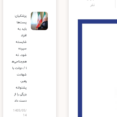
نفر
پزشکیان:
پست‌ها
باید به
افراد
شایسته
سپرده
شود، نه
هم‌جناحی‌ه
ا / دولت با
شهادت
رهبر،
پشتوانه
بزرگی را از
دست داد
1405/05/
14