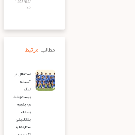
1405/04/
25
مطالب
مرتبط
استقلال در
آستانه
لیگ
بیست‌وشش
م؛ پنجره
بسته،
بلاتکلیفی
ستاره‌ها و
تغییرات