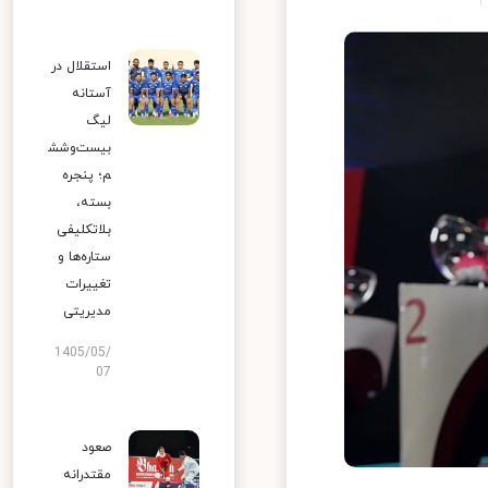
استقلال در
آستانه
لیگ
بیست‌وشش
م؛ پنجره
بسته،
بلاتکلیفی
ستاره‌ها و
تغییرات
مدیریتی
1405/05/
07
صعود
مقتدرانه