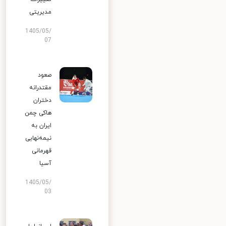
مدیریتی
1405/05/
07
صعود
مقتدرانه
دختران
هاکی چمن
ایران به
نیمه‌نهایی
قهرمانی
آسیا
1405/05/
03