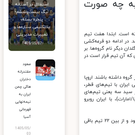
 قرعه‌کشی جام جهانی ۲۰۲۲ به چه صورت
استقلال در آستانه
لیگ بیست‌وششم؛
پنجره بسته،
بلاتکلیفی ستاره‌ها و
تیم‌های سید نخست، در گروه A قرار گرفته است. ابتدا هفت تیم
تغییرات مدیریتی
 در گروه‌های B تا G قرار می‌گیرند. در ادامه دو قرعه‌کشی
1405/05/07
ن دیگر نام گروه‌ها. بر
که آن تیم قرار است در
صعود
مقتدرانه
روه داشته باشند. اروپا
دختران
ران با تیم‌های قطر،
هاکی چمن
سید سه یعنی تیم‌های
ایران به
رات)، با ایران روبرو
نیمه‌نهایی
قهرمانی
آسیا
به عبارت دیگر تیم ملی ایران با ۱۰ تیم از ۳۲ تیم جام جهانی روبرو نمی‌شود و از بین ۲۲ تیم باقی
1405/05/
03