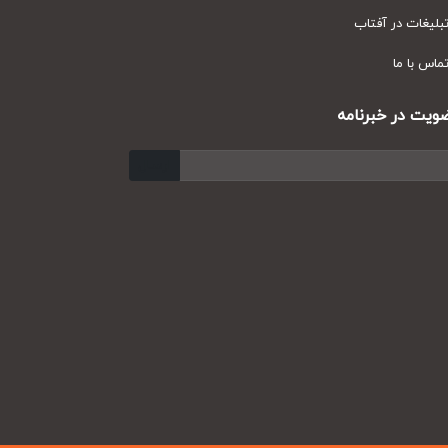
یغات در آفتاب
س با ما
ت در خبرنامه
ارسال