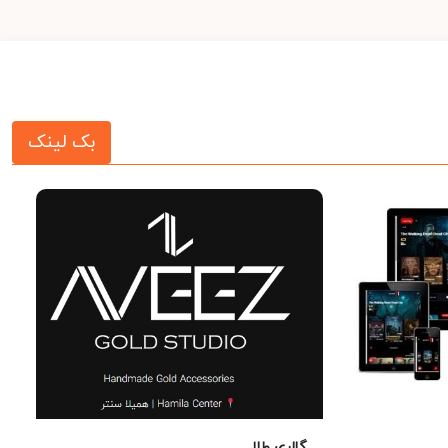
بک لینک
گالری طلا