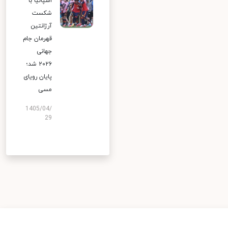
اسپانیا با
شکست
آرژانتین
قهرمان جام
جهانی
۲۰۲۶ شد؛
پایان رویای
مسی
1405/04/
29