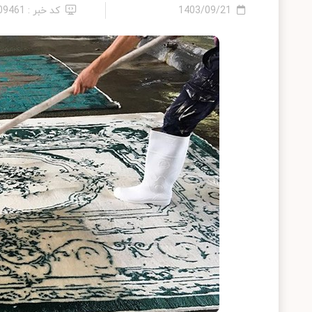
1403/09/21
کد خبر : 2409461