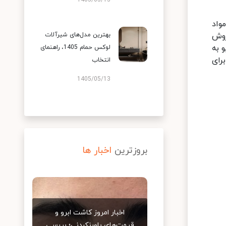
1405/05/13
واد
روش
بهترین مدل‌های شیرآلات
 به
لوکس حمام 1405، راهنمای
رای
انتخاب
1405/05/13
بروزترین
اخبار ها
اخبار امروز کاشت ابرو و
قیمت‌های باورنکردنی؛ بررسی