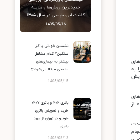
جدیدترین روش‌ها و هزینه
کاشت ابرو طبیعی در سال ۱۴۰۵
1405/05/16
نشستن طولانی یا کار
سنگین؟ کدام مشاغل
های
بیشتر به بیماری‌های
 به
مقعدی مبتلا می‌شوند؟
ایش
1405/05/15
های
باتری ۲۰۶ و باتری ۲۰۷؛
 از
خرید و تعویض باتری
خودرو در تهران از مهد
مدت
باتری
جام
صی،
1405/05/13