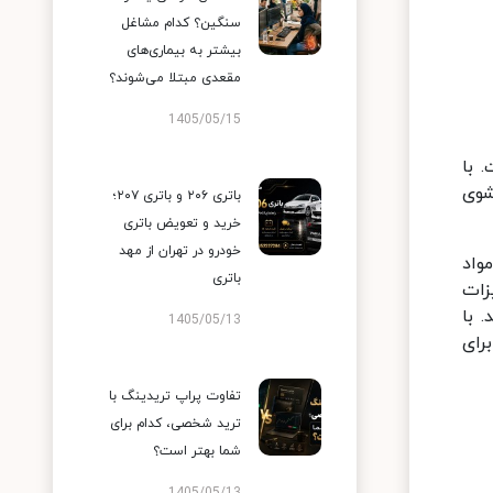
سنگین؟ کدام مشاغل
بیشتر به بیماری‌های
مقعدی مبتلا می‌شوند؟
1405/05/15
 با
شوی
باتری ۲۰۶ و باتری ۲۰۷؛
خرید و تعویض باتری
خودرو در تهران از مهد
واد
باتری
زات
 با
1405/05/13
رای
تفاوت پراپ تریدینگ با
ترید شخصی، کدام برای
شما بهتر است؟