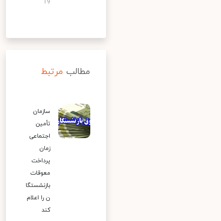
19
مطالب
مرتبط
سازمان
تأمین
اجتماعی
زمان
پرداخت
معوقات
بازنشستگا
ن را اعلام
کند