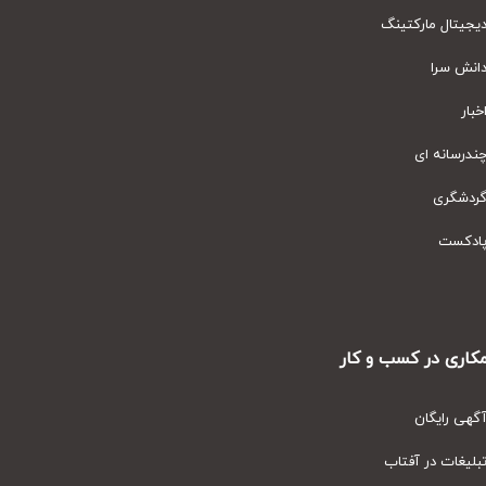
یتال مارکتینگ
نش سرا
ار
رسانه ای
دشگری
دکست
ری در کسب و کار
ی رایگان
یغات در آفتاب