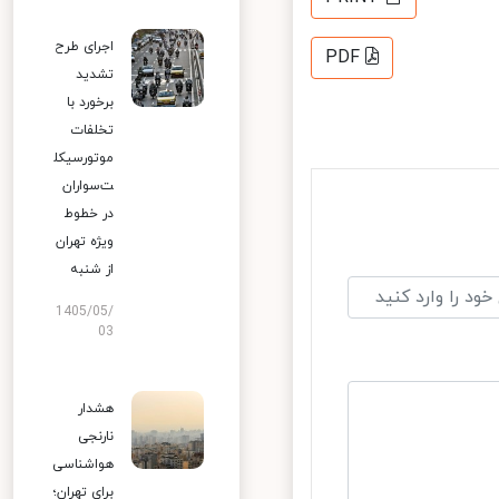
اجرای طرح
PDF
تشدید
برخورد با
تخلفات
موتورسیکل
ت‌سواران
در خطوط
ویژه تهران
از شنبه
1405/05/
03
هشدار
نارنجی
هواشناسی
برای تهران؛