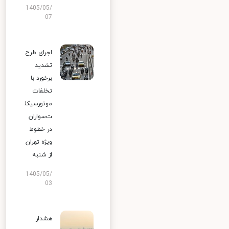
1405/05/
07
اجرای طرح
تشدید
برخورد با
تخلفات
موتورسیکل
ت‌سواران
در خطوط
ویژه تهران
از شنبه
1405/05/
03
هشدار