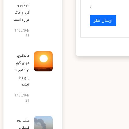
طوفان و
گرد و خاک
ارسال نظر
در راه است
1405/04/
28
ماندگاری
هوای گرم
در کشور تا
پنج روز
آینده
1405/04/
21
علت دود
غلیظ در