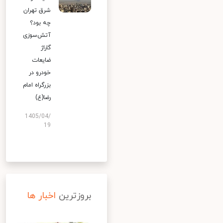
شرق تهران
چه بود؟
آتش‌سوزی
گاراژ
ضایعات
خودرو در
بزرگراه امام
رضا(ع)
1405/04/
19
بروزترین
اخبار ها