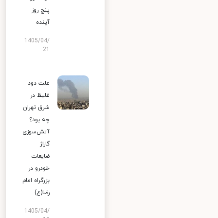
پنج روز
آینده
1405/04/
21
علت دود
غلیظ در
شرق تهران
چه بود؟
آتش‌سوزی
گاراژ
ضایعات
خودرو در
بزرگراه امام
رضا(ع)
1405/04/