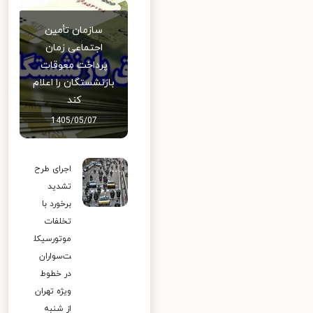
سازمان تأمین
اجتماعی زمان
پرداخت معوقات
بازنشستگان را اعلام
کند
1405/05/07
اجرای طرح
تشدید
برخورد با
تخلفات
موتورسیکل
ت‌سواران
در خطوط
ویژه تهران
از شنبه