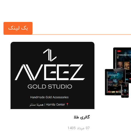
بک لینک
گالری طلا
07 مرداد 1405