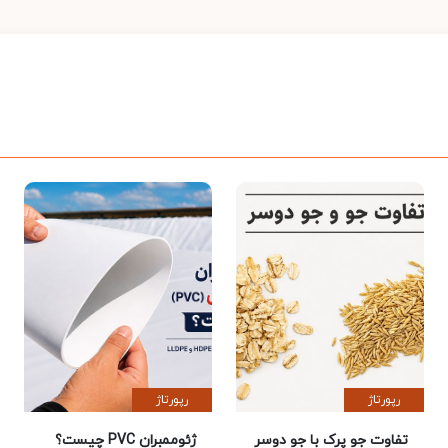
رپورتاژ
رپورتاژ
تفاوت جو پرک با جو دوسر
ژئوممبران PVC چیست؟