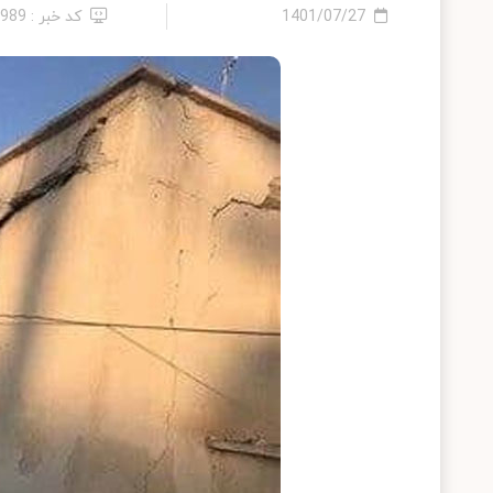
1401/07/27
کد خبر : 9989