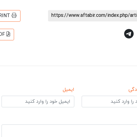
https://www.aftabir.com/index.php/ar
RINT
DF
دگی
ایمیل