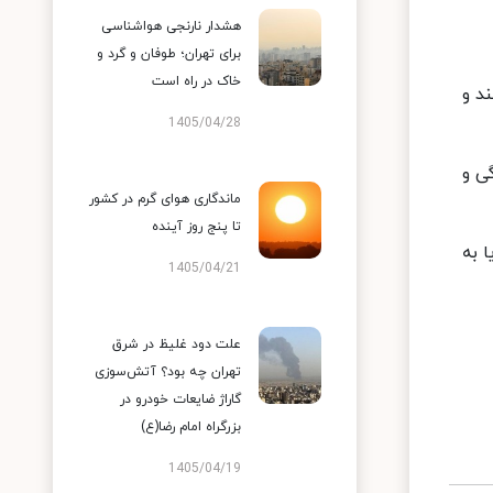
هشدار نارنجی هواشناسی
برای تهران؛ طوفان و گرد و
خاک در راه است
ورژانس هستند و
1405/04/28
گی و
ماندگاری هوای گرم در کشور
تا پنج روز آینده
 به
1405/04/21
علت دود غلیظ در شرق
تهران چه بود؟ آتش‌سوزی
گاراژ ضایعات خودرو در
بزرگراه امام رضا(ع)
1405/04/19