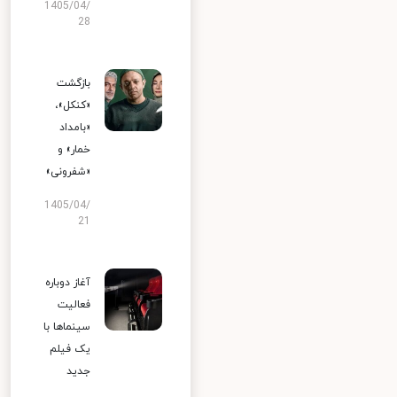
1405/04/
28
بازگشت
«کنکل»،
«بامداد
خمار» و
«شفرونی»
1405/04/
21
آغاز دوباره
فعالیت
سینماها با
یک فیلم
جدید