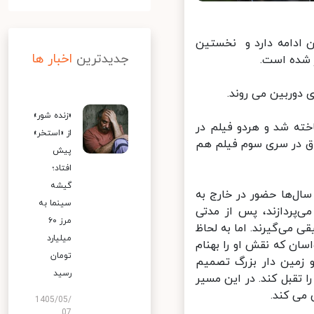
هیلی در تهران ادامه دارد و نخستین
جدیدترین
اخبار ها
شده است.
دوربین می روند.
«زنده شور»
ت ارشاد» در سال ۹۱ و «گشت ارشاد ۲» در سال ۹۵ ساخته شد و هردو فیلم در
از «استخر»
 در سری سوم فیلم هم
پیش
افتاد؛
گیشه
عطا پس از سال‌ها حضور در خارج به
سینما به
ی‌پردازند، پس از مدتی
مرز ۶۰
 می‌گیرند. اما به لحاظ
میلیارد
ن که نقش او را بهنام
تومان
 زمین دار بزرگ تصمیم
رسید
تقبل کند. در این مسیر
ی کند.
1405/05/
07