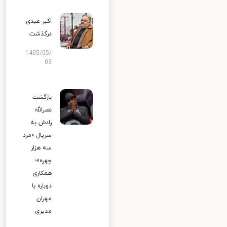
اکبر عبدی
درگذشت
1405/05/
03
بازگشت
نصرالله
رادش به
سریال «مرد
سه هزار
چهره»؛
همکاری
دوباره با
مهران
مدیری