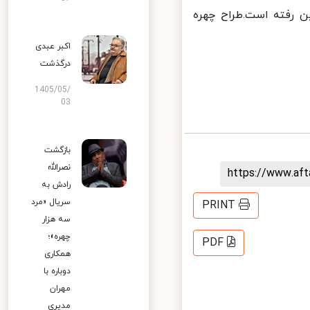
ن رفته است.طراح چهره
اکبر عبدی
درگذشت
1405/05/
03
بازگشت
نصرالله
https://www.af
رادش به
سریال «مرد
PRINT
سه هزار
چهره»؛
PDF
همکاری
دوباره با
مهران
مدیری