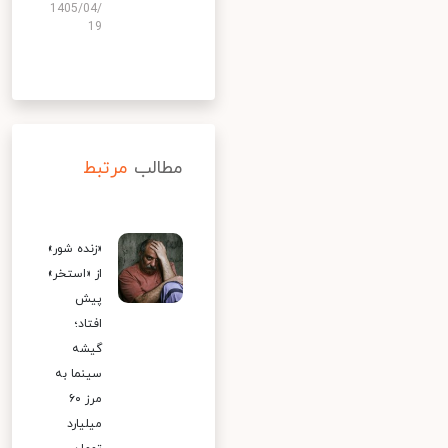
1405/04/
19
مطالب
مرتبط
«زنده شور»
از «استخر»
پیش
افتاد؛
گیشه
سینما به
مرز ۶۰
میلیارد