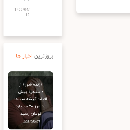
1405/04/
19
بروزترین
اخبار ها
«زنده شور» از
«استخر» پیش
افتاد؛ گیشه سینما
به مرز ۶۰ میلیارد
تومان رسید
1405/05/07