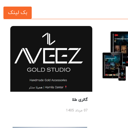
بک لینک
گالری طلا
07 مرداد 1405