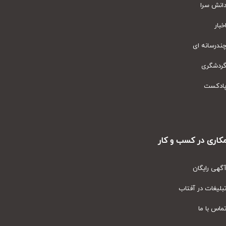
نش سرا
ار
رسانه ای
دشگری
دکست
ری در کسب و کار
ی رایگان
یغات در آفتاب
س با ما