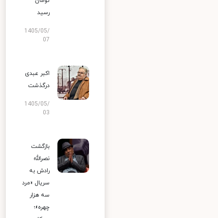
تومان
رسید
1405/05/
07
اکبر عبدی
درگذشت
1405/05/
03
بازگشت
نصرالله
رادش به
سریال «مرد
سه هزار
چهره»؛