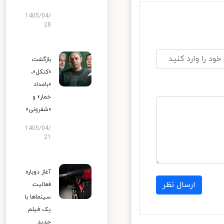
1405/04/
28
بازگشت
«کنکل»،
«بامداد
خمار» و
«شفرونی»
1405/04/
21
آغاز دوباره
ارسال نظر
فعالیت
سینماها با
یک فیلم
جدید