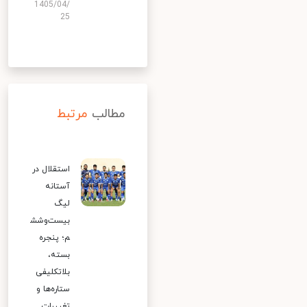
1405/04/
25
مطالب
مرتبط
استقلال در
آستانه
لیگ
بیست‌وشش
م؛ پنجره
بسته،
بلاتکلیفی
ستاره‌ها و
تغییرات