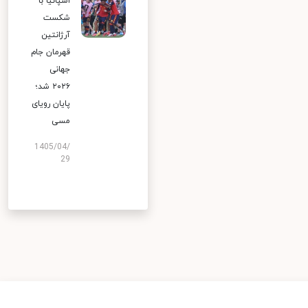
اسپانیا با
شکست
آرژانتین
قهرمان جام
جهانی
۲۰۲۶ شد؛
پایان رویای
مسی
1405/04/
29