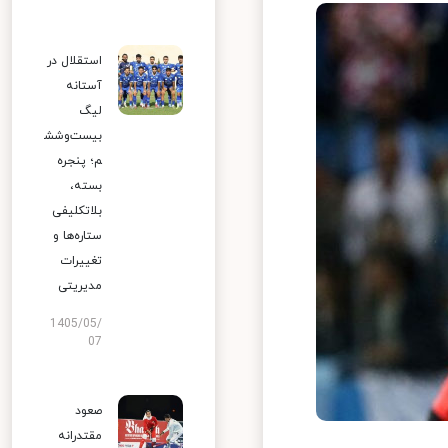
استقلال در
آستانه
لیگ
بیست‌وشش
م؛ پنجره
بسته،
بلاتکلیفی
ستاره‌ها و
تغییرات
مدیریتی
1405/05/
07
صعود
مقتدرانه