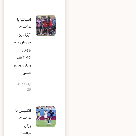
اسپانیا با
شکست
آرژانتین
قهرمان جام
جهانی
۲۰۲۶ شد؛
پایان رویای
مسی
1405/04/
29
انگلیس با
شکست
پرگل
فرانسه