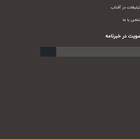
یغات در آفتاب
س با ما
ت در خبرنامه
ارسال