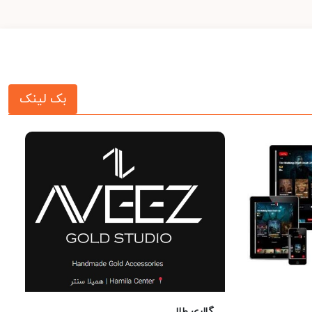
بک لینک
گالری طلا