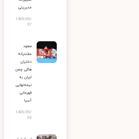
مدیریتی
1405/05/
07
صعود
مقتدرانه
دختران
هاکی چمن
ایران به
نیمه‌نهایی
قهرمانی
آسیا
1405/05/
03