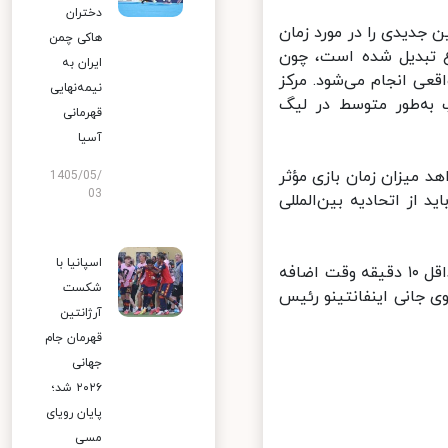
دختران
 دارد قبل از جام جهانی ۲۰۲۲ قطر، قوانین جدیدی را در مورد زمان
هاکی چمن
غ تبدیل شده است، چون
ایران به
‌ها به‌سختی حتی ۶۰ دقیقه بازی واقعی انجام می‌شود. مرکز
نیمه‌نهایی
اد که توپ به‌طور متوسط در لیگ
قهرمانی
آسیا
د میزان زمان بازی مؤثر
1405/05/
03
 اما ابتدا باید از اتحادیه بین‌المللی
اسپانیا با
برآوردهای فعلی حاکی از آن است که مسابقات جام جهانی ۲۰۲۲ می‌تواند حداقل ۱۰ دقیقه وقت اضافه
شکست
جانی اینفانتینو رئیس
آرژانتین
قهرمان جام
جهانی
۲۰۲۶ شد؛
پایان رویای
مسی