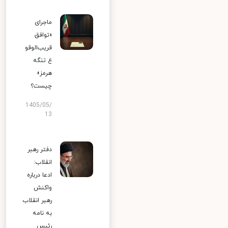
ماجرای
«توافق
قریب‌الوقو
ع تنگه
هرمز»
چیست؟
1405/05/
13
دفتر رهبر
انقلاب:
ادعا درباره
واکنش
رهبر انقلاب
به نامه
رئیس