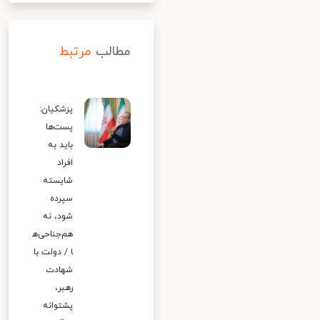
مطالب
مرتبط
پزشکیان:
پست‌ها
باید به
افراد
شایسته
سپرده
شود، نه
هم‌جناحی‌ه
ا / دولت با
شهادت
رهبر،
پشتوانه