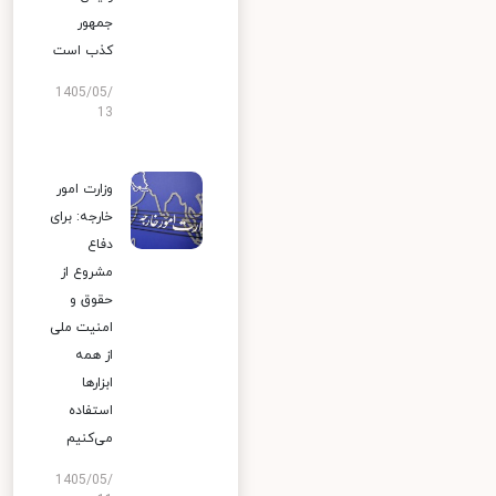
جمهور
کذب است
1405/05/
13
وزارت امور
خارجه: برای
دفاع
مشروع از
حقوق و
امنیت ملی
از همه
ابزارها
استفاده
می‌کنیم
1405/05/