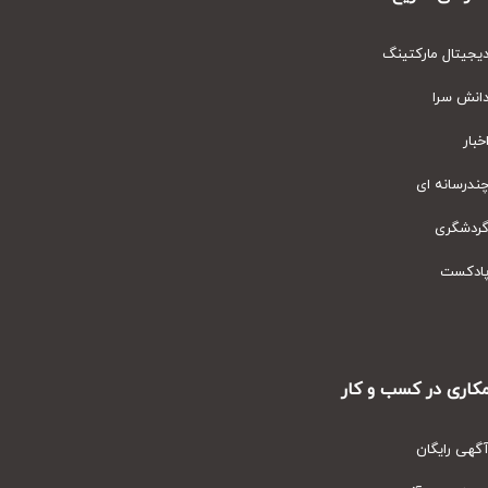
یتال مارکتینگ
نش سرا
ار
رسانه ای
دشگری
دکست
ری در کسب و کار
ی رایگان