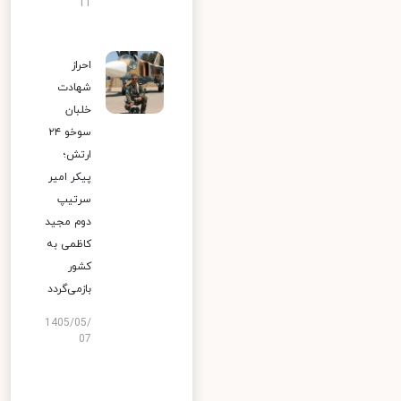
11
احراز
شهادت
خلبان
سوخو ۲۴
ارتش؛
پیکر امیر
سرتیپ
دوم مجید
کاظمی به
کشور
بازمی‌گردد
1405/05/
07