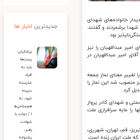
ار خانواده‌های شهدای
جدیدترین
اخبار ها
هدا برشمردند و گفتند:
ناپذیر بود.
میر عبداللهیان را نیز
پزشکیان:
ی امیر عبداللهیان در
پست‌ها
باید به
تغییر معنای نماز جمعه
افراد
 منصوب شد این نماز را
شایسته
 کرد.
سپرده
شود، نه
تی و شهدای کادر پرواز
هم‌جناحی‌ه
را مایه سرافرازی ملت
ا / دولت با
شهادت
یز، قم، تهران، شهرری،
رهبر،
ه ملت ایران زنده است.
پشتوانه