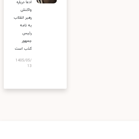
ادعا درباره
واکنش
رهبر انقلاب
به نامه
رئیس
جمهور
کذب است
1405/05/
13