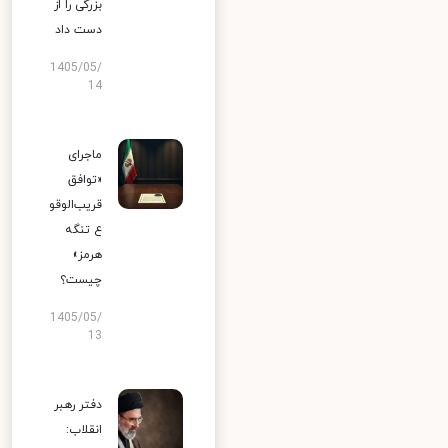
بزرگی را از
دست داد
1405/05/
14
ماجرای
«توافق
قریب‌الوقو
ع تنگه
هرمز»
چیست؟
1405/05/
13
دفتر رهبر
انقلاب: