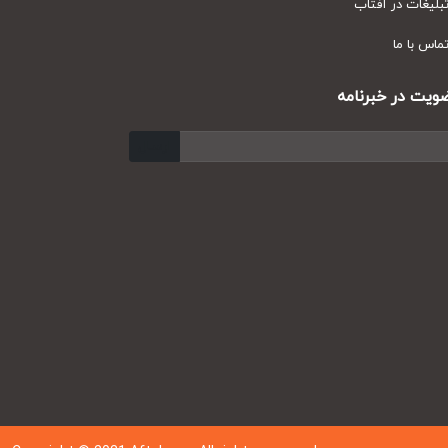
یغات در آفتاب
س با ما
ت در خبرنامه
ارسال