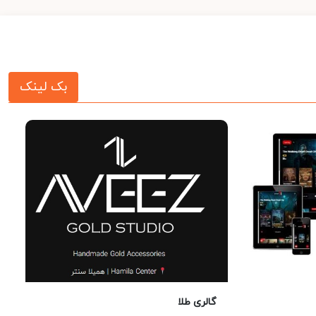
بک لینک
گالری طلا