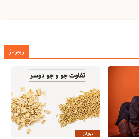
رپورتاژ
رپورتاژ