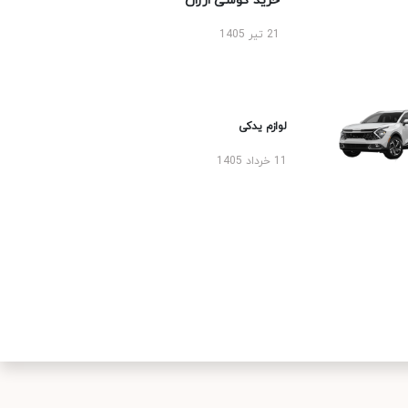
خرید گوشی ارزان
21 تیر 1405
لوازم یدکی
11 خرداد 1405