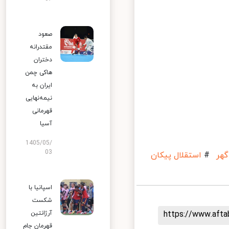
صعود
مقتدرانه
دختران
هاکی چمن
ایران به
نیمه‌نهایی
قهرمانی
آسیا
1405/05/
03
ر
#
استقلال پیکان
اسپانیا با
شکست
آرژانتین
https://www.aft
قهرمان جام