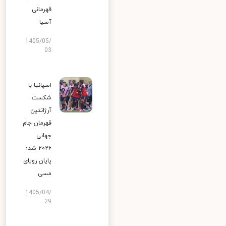
قهرمانی
آسیا
1405/05/
03
اسپانیا با
شکست
آرژانتین
قهرمان جام
جهانی
۲۰۲۶ شد؛
پایان رویای
مسی
1405/04/
29