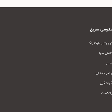
رسی سریع
یتال مارکتینگ
نش سرا
ار
رسانه ای
دشگری
دکست