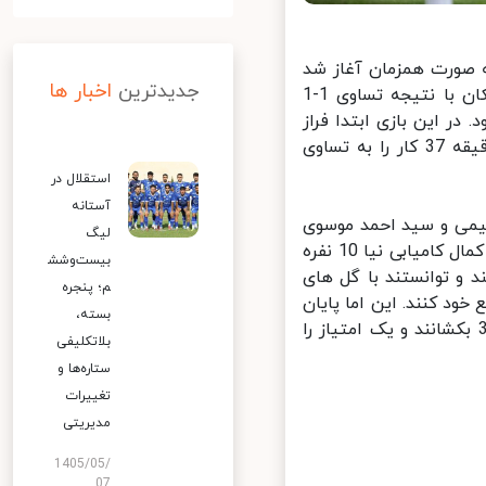
ن هفته رقابت های لیگ برتر نوزدهم، 8 بازی به صورت همزمان آغاز شد
جدیدترین
اخبار ها
که در یکی از حساس ترین بازی ها، استقلال در ورزشگاه آزادی مقابل پیکان با نتیجه تساوی 1-1
 این بازی ابتدا فراز
امام علی در دقیقه 23 پیکان را پیش انداخت اما شوت علی کریمی در دقیقه 37 کار را به تساوی
استقلال در
آستانه
یمی و سید احمد موسوی
لیگ
در دقایق 21 و 39 توانست در پایان نیمه اول از سد پرسپولیس که با اخراج کمال کامیابی نیا 10 نفره
بیست‌وشش
و توانستند با گل های
م؛ پنجره
ابی در دقایق 49 و 71 و 92 کار را به نفع خود کنند. این اما پایان
بسته،
 نبود و شاگردان مجید جلالی در دقیقه 95 توانستند کار را به تساوی 3-3 بکشانند و یک امتیاز را
بلاتکلیفی
ستاره‌ها و
تغییرات
مدیریتی
1405/05/
07