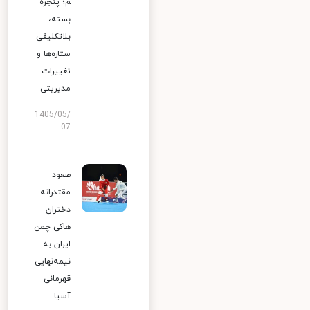
م؛ پنجره
بسته،
بلاتکلیفی
ستاره‌ها و
تغییرات
مدیریتی
1405/05/
07
صعود
مقتدرانه
دختران
هاکی چمن
ایران به
نیمه‌نهایی
قهرمانی
آسیا