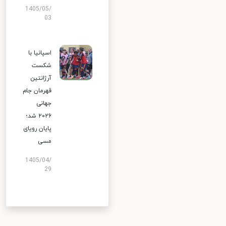
1405/05/
03
اسپانیا با
شکست
آرژانتین
قهرمان جام
جهانی
۲۰۲۶ شد؛
پایان رویای
مسی
1405/04/
29