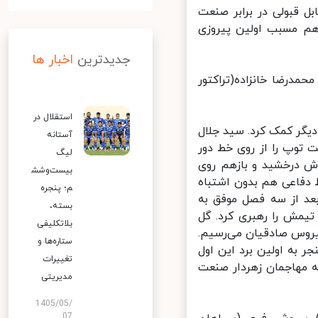
 قبولی در برابر صنعت
م مسبب اولین پیروزی
جدیدترین
اخبار ها
درضا خانزاده(تراکتور
استقلال در
دیگر کمک کرد. سید جلال
آستانه
وپ را از روی خط دور
لیگ
وش درخشید و بازهم روی
بیست‌وشش
 دفاعی هم بدون اشتباه
م؛ پنجره
عد از سه فصل موفق به
بسته،
یمش را رهبری کرد. گل
بلاتکلیفی
سیروس صادقیان می‌رسیم.
ستاره‌ها و
به اولین برد این اول
تغییرات
 مهاجمان زهردار صنعت
مدیریتی
1405/05/
07