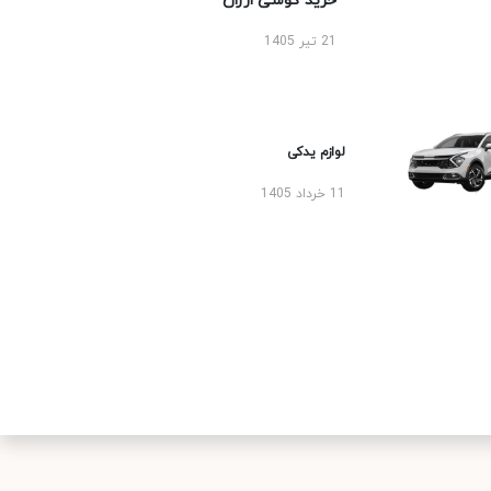
خرید گوشی ارزان
21 تیر 1405
لوازم یدکی
11 خرداد 1405