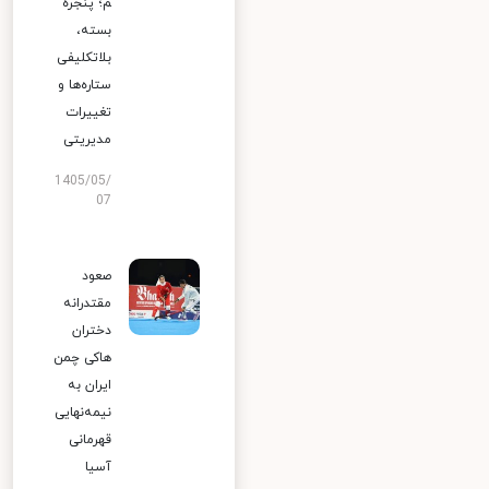
م؛ پنجره
بسته،
بلاتکلیفی
ستاره‌ها و
تغییرات
مدیریتی
1405/05/
07
صعود
مقتدرانه
دختران
هاکی چمن
ایران به
نیمه‌نهایی
قهرمانی
آسیا