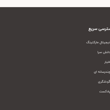
رسی سریع
یتال مارکتینگ
نش سرا
ار
رسانه ای
دشگری
دکست