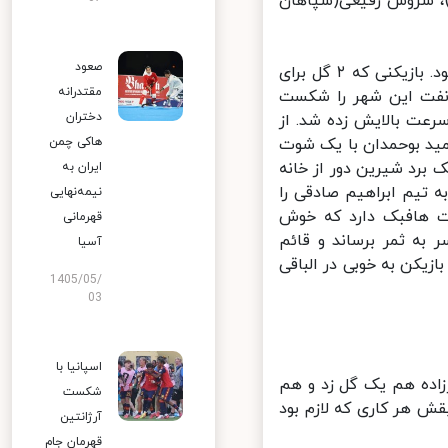
)، سروش رفیعی(سپاهان
صعود
شاید بتوان گفت سید مهدی حسینی بهترین بازیکن این هفته لیگ برتر بود. بازیکنی که ۲ گل برای
مقتدرانه
نفت این شهر را شکست
دختران
نیک و سرعت بالایش زده شد. از
ید بوحمدان با یک شوت
هاکی چمن
 برد شیرین دور از خانه
ایران به
 تیم ابراهیم صادقی را
نیمه‌نهایی
سیم. تیمی که ۲ بازیکن در پست هافبک دارد که خوش
قهرمانی
به ثمر برساند و قائم
آسیا
واه هم با یک ضربه ایستگاهی عالی زننده دیگر گل مس بود. این ۲ بازیکن به خوبی در الباقی
1405/05/
03
اسپانیا با
ده هم یک گل زد و هم
شکست
ش هر کاری که لازم بود
آرژانتین
قهرمان جام