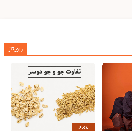
رپورتاژ
رپورتاژ