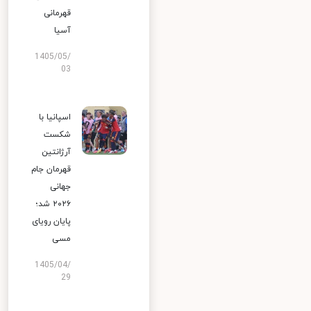
قهرمانی
آسیا
1405/05/
03
اسپانیا با
شکست
آرژانتین
قهرمان جام
جهانی
۲۰۲۶ شد؛
پایان رویای
مسی
1405/04/
29