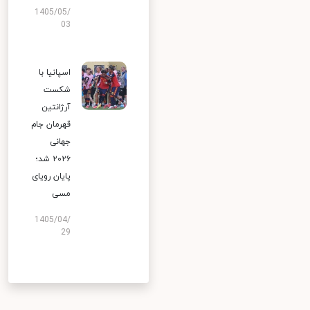
1405/05/
03
اسپانیا با
شکست
آرژانتین
قهرمان جام
جهانی
۲۰۲۶ شد؛
پایان رویای
مسی
1405/04/
29