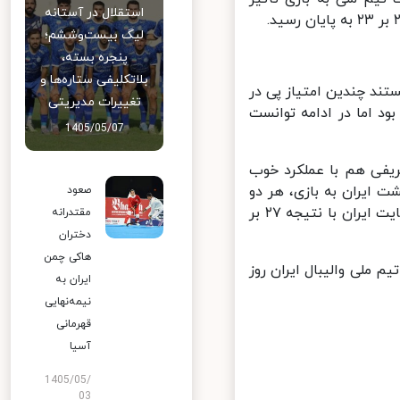
استقلال در آستانه
لیگ بیست‌وششم؛
پنجره بسته،
بلاتکلیفی ستاره‌ها و
ند چندین امتیاز پی در
تغییرات مدیریتی
۴ امتیاز از ایران عقب بود اما در ادامه توانست
1405/05/07
ضی شریفی هم با عملکرد خوب
ه ۱۴ بر ۱۴ مساوی شد. با برگشت ایران به بازی، هر دو
صعود
تیم پایاپای بازی کردند. این روند تا لحظات پایانی بازی ادامه داشت و در نهایت ایران با نتیجه ۲۷ بر
مقتدرانه
دختران
هاکی چمن
 خردادماه به میزبانی فیلیپین آغاز می‎‌شود و تیم ملی والیبال ایران روز
ایران به
نیمه‌نهایی
قهرمانی
آسیا
1405/05/
03