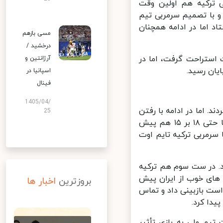
ید و بلافاصله سرمربی ترکیه هم اولین وقت
 با تصمیم سرمربی تیم
 اما در ادامه همچنان
مسی بازهم
درخشید /
یران وقت استراحت گرفت، اما در
آرژانتین و
اسپانیا در
فینال
1405/04/
 می کردند. اما در ادامه با رفتن
25
قطر پاسور به خط سرویس ترکیه ۱۲ بر ۱۰ پیش افتاد. در ادامه ترکیه ای ها حتی ۱۸ بر ۱۵ هم پیش
رمربی ترکیه تایم اوت
 همه چیز مساوی شود. در ست سوم هم ترکیه
های خوب از ایران پیش
بروزترین
اخبار ها
 پیمان اکبری درخواست بازبینی داد و تماس
تیم ملی به بازی تأثیر