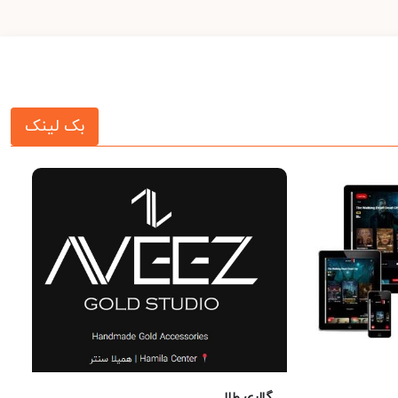
بک لینک
گالری طلا