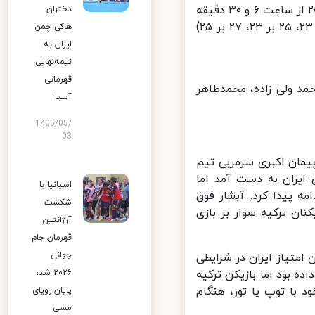
تیم ملی والیبال ایران در چهارمین دیدار خود از هفته دوم لیگ ملت‌های ۲۰۲۴ از ساعت ۶ و ۳۰ دقیقه
دختران
صبح امروز شنبه به مصاف ترکیه رفت که ۳ بر ۱ با نتایج ( ۲۵ بر ۲۲، ۲۵ بر ۲۳، ۲۵ بر ۲۳، ۲۷ بر ۲۵)
هاکی چمن
ایران به
نیمه‌نهایی
قهرمانی
مد ولی زاده، محمدطاهر
آسیا
1405/05/
03
مان اکبری سرمربی تیم
ایران به دست آمد اما
اسپانیا با
یازگیری بازیکنان ترکیه ادامه پیدا کرد و بازی ۱۰ بر ۵ ادامه پیدا کرد. آبشار فوق
شکست
مچنان بازیکنان ترکیه سوار بر بازی
آرژانتین
قهرمان جام
جهانی
تیاز ایران در شرایطی
 بود اما بازیکن ترکیه
۲۰۲۶ شد؛
با توپ یا تور، هنگام
پایان رویای
مسی