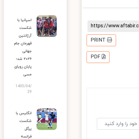
اسپانیا با
https://www.aftabi
شکست
آرژانتین
PRINT
قهرمان جام
جهانی
PDF
۲۰۲۶ شد؛
پایان رویای
مسی
1405/04/
29
انگلیس با
شکست
پرگل
فرانسه