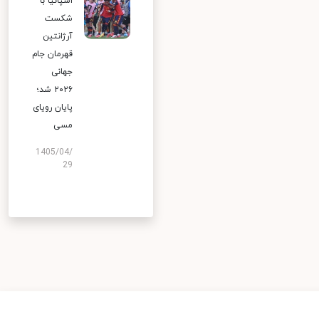
اسپانیا با
شکست
آرژانتین
قهرمان جام
جهانی
۲۰۲۶ شد؛
پایان رویای
مسی
1405/04/
29