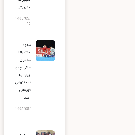
مدیریتی
1405/05/
07
صعود
مقتدرانه
دختران
هاکی چمن
ایران به
نیمه‌نهایی
قهرمانی
آسیا
1405/05/
03