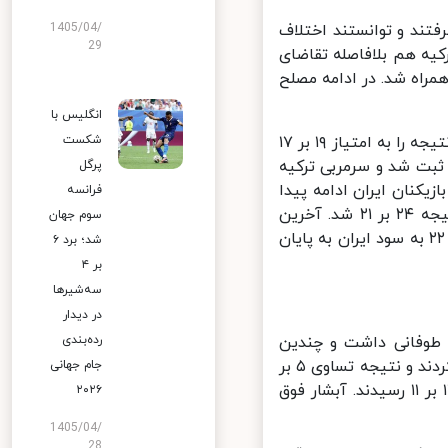
تند و توانستند اختلاف
1405/04/
29
۱۳ شد که البته سرمربی ترکیه هم بلافاصله تقاضای
ت داد. آبشار فوق العاده میثم صالحی با نتیجه تساوی ۱۵ بر ۱۵ همراه شد. در ادامه مصلح
انگلیس با
امین اسماعیل نژاد پشت خط سرویس قرار گرفت و با یک ضربه فوق العاده نتیجه را به امتیاز ۱۹ بر ۱۷
شکست
 هماهنگی بازیکنان امتیاز ۲۰ برای ایران ثبت شد و سرمربی ترکیه
پرگل
نان ایران ادامه پیدا
فرانسه
کرد و بازیکنان ترکیه هم با دو خطای سرویس به سود ایران کار کردند و نتیجه ۲۴ بر ۲۱ شد. آخرین
سوم جهان
امتیاز ایران توسط میلاد عبادی پور به دست آمد و این ست با نتیجه ۲۵ بر ۲۲ به سود ایران به پایان
شد؛ برد ۶
بر ۴
سه‌شیرها
در دیدار
طوفانی داشت و چندین
رده‌بندی
امتیاز کسب کرد اما در ادامه بازیکنان ایران خیلی زود اختلاف امتیاز را کم کردند و نتیجه تساوی ۵ بر
جام جهانی
۵ شد. در ادامه بازی هر دو تیم پایاپای بود و هر دو تیم به نتیجه تساوی ۱۱ بر ۱۱ رسیدند. آبشار فوق
۲۰۲۶
1405/04/
28