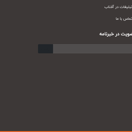
یغات در آفتاب
س با ما
ت در خبرنامه
ارسال