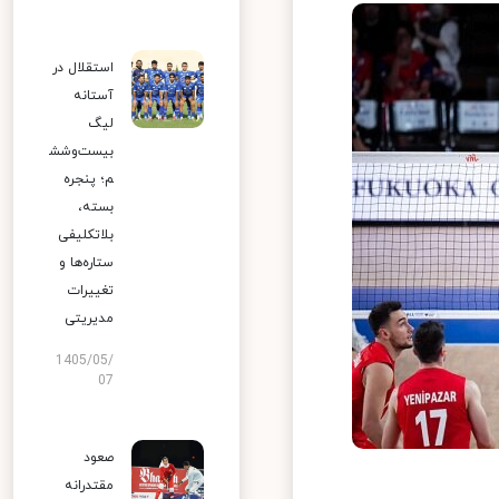
استقلال در
آستانه
لیگ
بیست‌وشش
م؛ پنجره
بسته،
بلاتکلیفی
ستاره‌ها و
تغییرات
مدیریتی
1405/05/
07
صعود
مقتدرانه