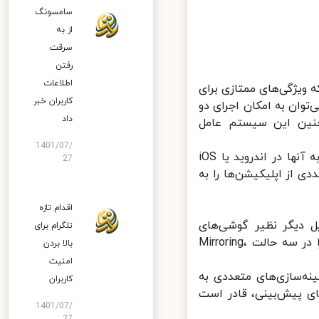
سامسونگ
از به
سرقت
رفتن
اطلاعات
HarmonyOS 2 عرضه می‌شود که ویژگی‌های ممتازی برای
کاربران خبر
توان به امکان اجرای دو
داد
چنین این سیستم عامل
1401/07/
HarmonyOS 2 از قابلیت‌های کاملاً جدیدی بهره می‌برد که هنوز نمونه مشابه آنها در اندروید یا iOS
27
 می‌توان پنجره‌های متعددی از اپلیکیشن‌ها را به
اقدام تازه
 دیگر نظیر گوشی‌های
تلگرام برای
هوشمند، لپ‌تاپ‌ها و مانیتورها دارد. کاربران می‌توانند تبلت میت پد 11 را در سه حالت Mirroring،
بالا بردن
امنیت
بهینه‌سازی‌های متعددی به
کاربران
ه‌گیری از الگوریتم‌های پیش‌بینی، قادر است
1401/07/