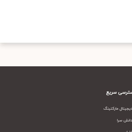
رسی سریع
یتال مارکتینگ
نش سرا