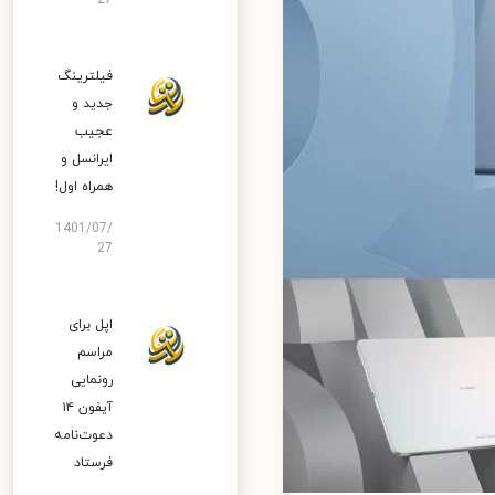
27
فیلترینگ
جدید و
عجیب
ایرانسل و
همراه اول!
1401/07/
27
اپل برای
مراسم
رونمایی
آیفون ۱۴
دعوت‌نامه
فرستاد