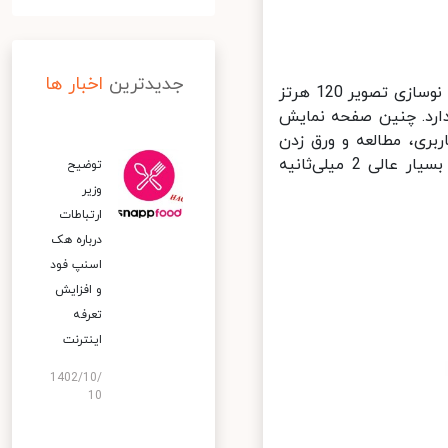
جدیدترین
اخبار ها
تبلت میت پد 11 به یک صفحه نمایش 10.95 اینچی با رزولوشن 2.5K و نرخ نوسازی تصویر 120 هرتز
ارد. چنین صفحه نمایش
بری، مطالعه و ورق زدن
اسناد و تصاویر می‌انجامد. همچنین این صفحه نمایش دارای زمان تأخیر بسیار عالی 2 میلی‌ثانیه
توضیح
وزیر
ارتباطات
درباره هک
اسنپ‌ فود
و افزایش
تعرفه
اینترنت
1402/10/
10