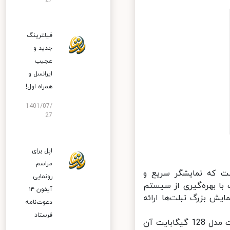
27
فیلترینگ
جدید و
عجیب
ایرانسل و
همراه اول!
1401/07/
27
اپل برای
مراسم
 تبلت‌هاست که نمایشگر سریع و
رونمایی
با بهره‌گیری از سیستم
آیفون ۱۴
فحه نمایش بزرگ تبلت‌ها ارائه
دعوت‌نامه
فرستاد
طبق اخبار منتشر شده، قیمت مدل 64 گیگابایتی این تبلت 386 دلار، قیمت مدل 128 گیگابایت آن