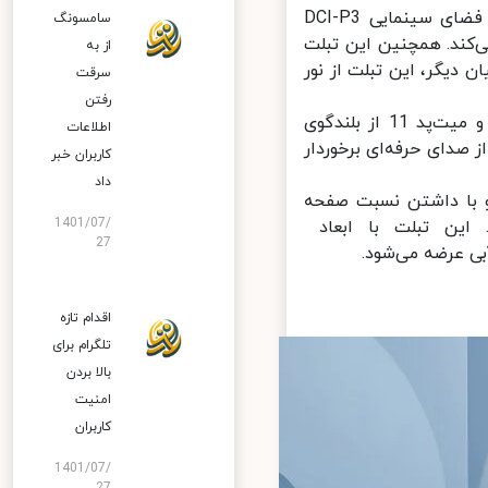
صفحه نمایش سریع و باکیفیت این تبلت قادر به نمایش کامل رنگ‌های فضای سینمایی DCI-P3
سامسونگ
‌کند. همچنین این تبلت
از به
ست؛ به بیان دیگر، این تبلت از نور
سرقت
رفتن
هوآوی توجه ویژه‌ای هم به علاقه‌مندان به موسیقی و فیلم داشته است و میت‌پد 11 از بلندگوی
اطلاعات
هره می‌برد تا کاربران از صدای حرفه‌ای برخوردار
کاربران خبر
داد
بسیار کم 7 میلی‌‌متر است و با داشتن نسبت صفحه
1401/07/
 دارد. این تبلت با ابعاد
27
اقدام تازه
تلگرام برای
بالا بردن
امنیت
کاربران
1401/07/