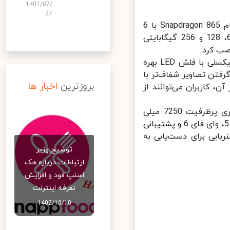
1401/07/
27
میت پد 11 در بخش سخت افزار بسیار پرقدرت است و از چیپست کوالکام Snapdragon 865 با 6
گیگابایت حافظه رم بهره می‌برد. این تبلت در ظرفیت‌های ذخیره‌سازی 64، 128 و 256 گیگابایتی
تبلت جدید هواوی از دوربین سلفی 8 مگاپیکسلی و دوربین پشتی 13 مگاپیکسلی با فلش LED بهره
شودگی دیافراگم f/1.8 است که به گرفتن تصاویر شفاف‌تر با
بروزترین
اخبار ها
 کاربران می‌توانند از
از دیگر ویژگی‌های عضو جدید خانواده تبلت‌های MatePad می‌توان به باتری پرظرفیت 7250 میلی
آمپر ساعتی با پشتیبانی از شارژ سریع 22.5 واتی و شارژ معکوس، بلوتوث 5.1، وای فای 6 و پشتیبانی
ی‌توانند از کیبورد آهنربایی برای دست‌یابی به
توضیح وزیر
ارتباطات درباره هک
اسنپ‌ فود و افزایش
تعرفه اینترنت
1402/10/10