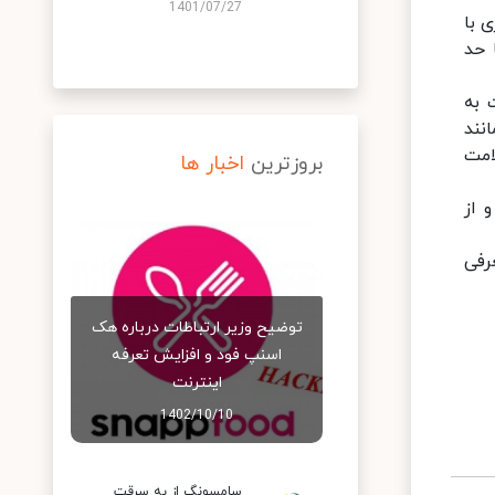
1401/07/27
 با
 حد
 به
 مانند
امت
بروزترین
اخبار ها
 از
برنده آن معرفی
توضیح وزیر ارتباطات درباره هک
اسنپ‌ فود و افزایش تعرفه
اینترنت
1402/10/10
سامسونگ از به سرقت