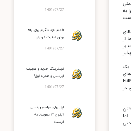
و ایمنی
1401/07/27
ز مودم را به
است
اقدام تازه تلگرام برای بالا
الای
بردن امنیت کاربران
 از
می‌تواند تا عدد خیره‌کننده 2400 مگابیت بر
1401/07/27
کان‌پذیر
ل یک
فیلترینگ جدید و عجیب
های
ایرانسل و همراه اول!
احی خاص هوآوی در بخش صفحه نمایش که به Fullview
1401/07/27
یری در
اپل برای مراسم رونمایی
ختن
آیفون ۱۴ دعوت‌نامه
اما
فرستاد
حتی