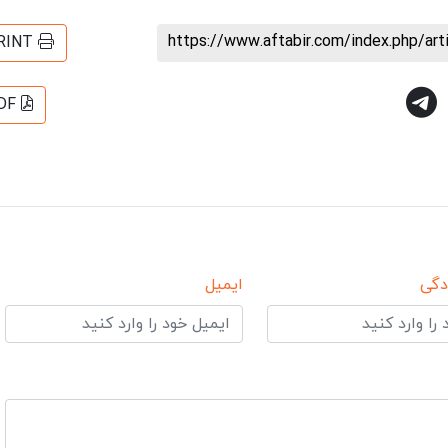
https://www.aftabir.com/index.php/ar
RINT
DF
دگی
ایمیل