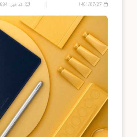
1401/07/27
کد خبر : 5884