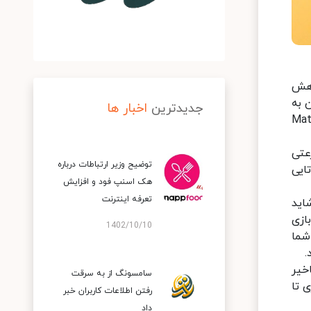
و کاهش
 شد و پس از آن به
جدیدترین
اخبار ها
ه این فناوری هستند که تبلت جدید هوآوی MatePad
ان دانلود با سرعتی
توضیح وزیر ارتباطات درباره
فناوری Wi-Fi 6 و آنتن دوتایی
هک اسنپ‌ فود و افزایش
تعرفه اینترنت
ین خاصیت شاید
ازی
1402/10/10
شما
.
تاخیر
سامسونگ از به سرقت
 تا
رفتن اطلاعات کاربران خبر
داد