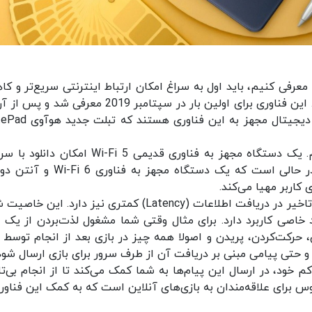
بخواهیم مهم‌ترین قابلیت‌های فناوری Wi-Fi 6 را معرفی کنیم، باید اول به سراغ امکان ارتباط اینترنتی سریع‌تر 
میزان تاخیر در ارسال و دریافت اطلاعات اشاره کنیم. این فناوری برای اولین بار در سپتامبر 2019 معرفی
سرعت رواج پیدا کرد. امروزه بسیاری از دستگاه‌های دیجیتال مجهز ب
بد نیست نگاهی هم به اعداد و ارقام داشته باشیم. یک دستگاه مجهز به فناوری قدیمی Wi-Fi 5 امک
معادل 866 مگابیت بر ثانیه را فراهم می‌کند. این در حالی است که یک دستگاه مجهز به 
علاوه بر سرعت دانلود و آپلود بیشتر، فناوری Wi-Fi 6 تاخیر در دریافت اطلاعات (Latency) کمتری نیز دارد. ا
ارد خاصی کاربرد دارد. برای مثال وقتی شما مشغول لذت‌بردن از یک ب
 حرکت‌کردن، پریدن و اصولا همه چیز در بازی بعد از انجام توسط 
 و حتی پیامی مبنی بر دریافت آن از طرف سرور برای بازی ارسال شود
ری Wi-Fi 6 با مقدار تاخیر کم خود، در ارسال این پیام‌ها به شما کمک می‌کند تا از انجام بی‌
بوس برای علاقه‌مندان به بازی‌های آنلاین است که به کمک این فناوری