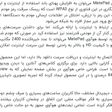
از دیگر مزایای فناوری Wi-Fi 6 موجود در تبلت هوآوی MatePad می‌توان به افزایش پهنای باند استفاده از اینترنت 
بیشتر در ارتباطات اینترنتی اشاره کرد. استاندارد رمزنگاری در این فناوری از نوع WPA3 است که ریسک سرقت رم
ین رمز با ارزش، اختلال در اطلاعات ارسالی مودم به دستگاه‌ها 
نع ورود غیر مجاز افراد به شبکه می‌شود.
ن سیستم‌های ارتباط با اینترنت را ارائه می‌کند. اما برای داشتن سرعت‌های ب
کنار آن از مودمی قدرتمند نیز استفاده کرد. در صورتی که مودم شما
پهنای باند 120 مگاهرتز پشتیبانی نماید، سرعت دانلود توسط هوآوی MatePad 
ثانیه بالا برود. دانلود فایل‌های حجیم و استریم ویدیو با کیفیت HD و بالاتر به راحتی توسط این سرعت اینترنت ام
لعاده‌ای برای اتصال به اینترنت و دریافت سرعت دانلود بالا دارد، اما این محصو
ایی بالایی دارد. برای برگزاری کلاس‌های آنلاین یا دیدن ویدیو‌
مختلف داشتن یک صفحه‌نمایش مناسب از الویت‌ها است. طر
Display معروف است، نسبت صفحه‌نمایش به بدنه 84 درصدی را در این محصول ایجاد کرده که تجربه‌ تصویری دلپذ
ات دیجیتال مختلف، حالا کاربران ساعت‌های بسیاری را صرف چشم دو
سیاری به فکر عواقب منفی این اتفاق در چشمان کاربران بیفتند. 
فکر کرده است. تمامی تبلت‌های هوآوی مجهز به دو حالت خاص را