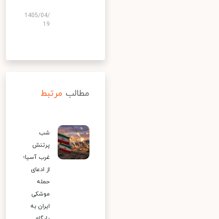
1405/04/
19
مطالب
مرتبط
شب
پرتنش
غرب آسیا؛
از ادعای
حمله
موشکی
ایران به
پایگاه