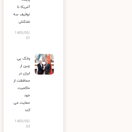
آمریکا تا
توقیف سه
نفتکش
1405/05/
07
وانگ یی:
چین از
ایران در
محافظت از
حاکمیت
خود
حمایت می
کند
1405/05/
03