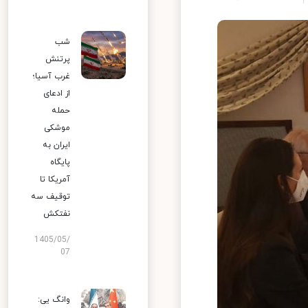
شب
پرتنش
غرب آسیا؛
از ادعای
حمله
موشکی
ایران به
پایگاه
آمریکا تا
توقیف سه
نفتکش
1405/05/
07
وانگ یی: