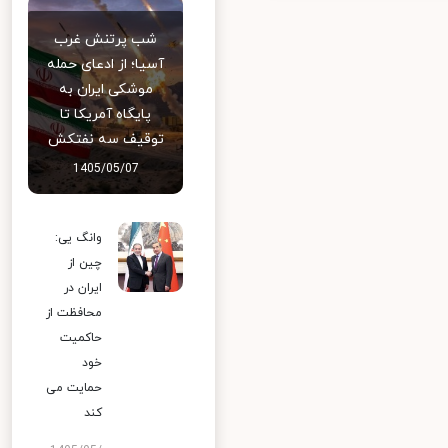
شب پرتنش غرب
آسیا؛ از ادعای حمله
موشکی ایران به
پایگاه آمریکا تا
توقیف سه نفتکش
1405/05/07
وانگ یی:
چین از
ایران در
محافظت از
حاکمیت
خود
حمایت می
کند