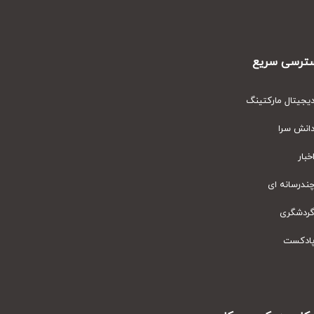
رسی سریع
یتال مارکتینگ
نش سرا
ار
رسانه ای
دشگری
دکست