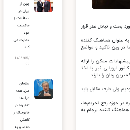
چین از
ایران در
محافظت از
 بحث و تبادل نظر قرار
حاکمیت
خود
به عنوان هماهنگ کننده
حمایت می
 در وین تاکید و مواضع
کند
1405/05/
شنهادات ممکن را ارائه
03
 اروپایی نیز با اخذ
ین زمان را دارند.
سازمان
دیم ولی طرف مقابل باید
ملل: همه
طرف‌ها
ر حوزه رفع تحریم‌ها،
تنش‌ها در
ماهنگ کننده برجام به
خاورمیانه را
کاهش
دهند و به