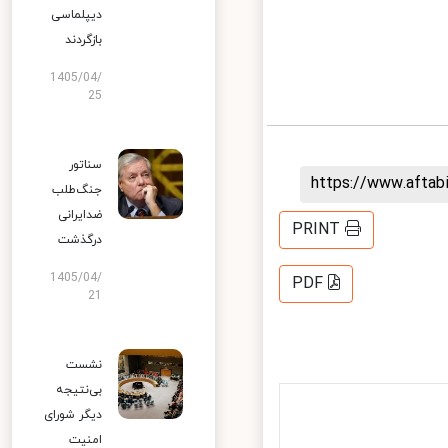
دیپلماسی
بازگردند
1405/04/
25
سناتور
https://www.afta
جنگ‌طلب
ضدایرانی
PRINT
درگذشت
1405/04/
PDF
21
نشست
بی‌نتیجه
دیگر شورای
امنیت