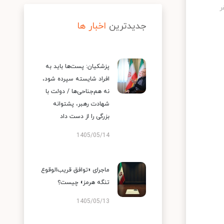
جدیدترین
اخبار ها
پزشکیان: پست‌ها باید به
افراد شایسته سپرده شود،
نه هم‌جناحی‌ها / دولت با
شهادت رهبر، پشتوانه
بزرگی را از دست داد
1405/05/14
ماجرای «توافق قریب‌الوقوع
تنگه هرمز» چیست؟
1405/05/13