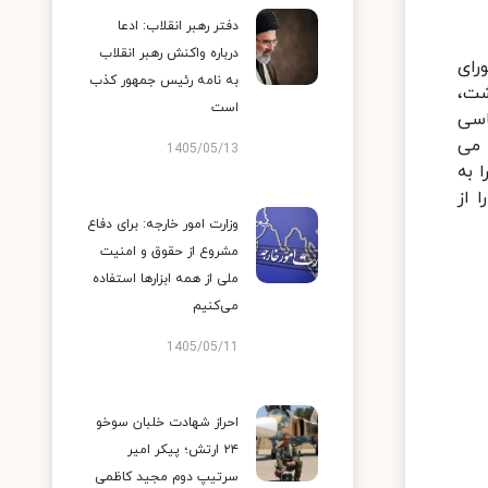
دفتر رهبر انقلاب: ادعا
درباره واکنش رهبر انقلاب
رای
به نامه رئیس جمهور کذب
شت،
است
اسی
 می
1405/05/13
 به
 از
وزارت امور خارجه: برای دفاع
مشروع از حقوق و امنیت
ملی از همه ابزارها استفاده
می‌کنیم
1405/05/11
احراز شهادت خلبان سوخو
۲۴ ارتش؛ پیکر امیر
سرتیپ دوم مجید کاظمی