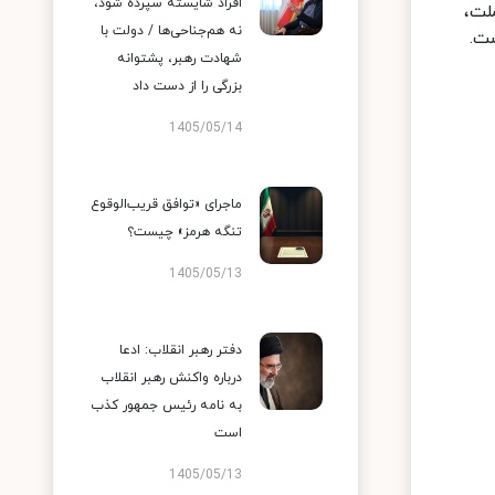
افراد شایسته سپرده شود،
لت،
نه هم‌جناحی‌ها / دولت با
ست.
شهادت رهبر، پشتوانه
بزرگی را از دست داد
1405/05/14
ماجرای «توافق قریب‌الوقوع
تنگه هرمز» چیست؟
1405/05/13
دفتر رهبر انقلاب: ادعا
درباره واکنش رهبر انقلاب
به نامه رئیس جمهور کذب
است
1405/05/13