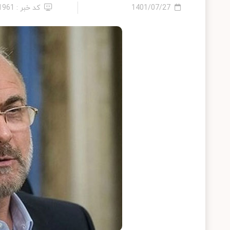
1401/07/27
کد خبر : 11961