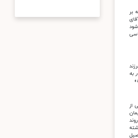
 بر
قای
شود
اسی
زند
 به
»
 از
مان
وند
شته
صیل