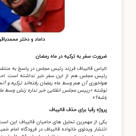
داماد و دختر محمدباقر
ضرورت سفر به ترکیه در ماه رمضان
الیاس قالیباف فرزند رئیس مجلس در پاسخ به منتقدا
رئیس مجلس هم از این سفر خبر نداشته است. احسا
هواخوری آن هم وسط ماه رمضان رفته‌اند ترکیه و آنجا
نوشته «رییس مجلس انقلابی خبر نداره زنش وسط ماه 
باشه؟
» .
پروژه رقبا برای حذف قالیباف
یکی از مهمرین تحلیل های حامیان قالیباف این است ک
انتشار ویدئوی خانواده قالیباف در فرودگاه امام خمی