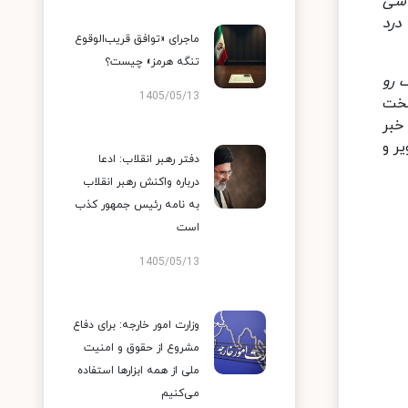
اشی
درد
ماجرای «توافق قریب‌الوقوع
تنگه هرمز» چیست؟
 رو
1405/05/13
سخت
خبر
ر و
دفتر رهبر انقلاب: ادعا
درباره واکنش رهبر انقلاب
به نامه رئیس جمهور کذب
است
1405/05/13
وزارت امور خارجه: برای دفاع
مشروع از حقوق و امنیت
ملی از همه ابزارها استفاده
می‌کنیم