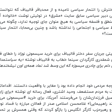
ترش را انتحار سیاسی نامیده و از محدباقر قالیباف که نتوانسته
امی دبیر سیاسی سابق سایت «مشرق» در توئیتی نوشت «خانواده آ
نطق و فلسفه سیاسی به هیچ عنوان جای توجیه ندارد، چگونه می‌
سیاسی و اجتماعی را نداشته باشد و چنین بی‌محابا، انتحار سی
است؟»
تی جریان سفر دختر قالیباف برای خرید سیسمونی نوزاد را خطای فر
ن شمقدری کارگردان سینما خطاب به قالیباف نوشته
«یه سیاستمدار
دلم برای چادری میسوزه که این وسط شد نماد همه‌ی اون نیشخندها
جه مردمی خود انجام داده بود را مغایر با واقعیت دانستند. اقداماتی
ک به مردم مستضعف. وحید اشتری، فعال رسانه ای نوشته «برای زای
حصیل فرزندان‌شان را می‌فرستند آمریکا، برای خرید #سیسمونی می‌ر
ند راهپیمایی!» غلامحسن اسلامی صدر از فعالان مبارزه با فساد نو
 رهبرحزب کارگر انگلیس را بازگو کردند که وقتی همسرش بر تح