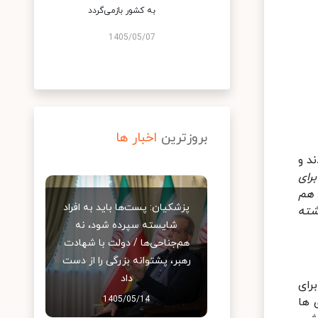
به کشور بازمی‌گردد
1405/05/07
بروزترین
اخبار ها
د و
برای
 هم
پزشکیان: پست‌ها باید به افراد
شته
شایسته سپرده شود، نه
هم‌جناحی‌ها / دولت با شهادت
رهبر، پشتوانه بزرگی را از دست
داد
رای
1405/05/14
 ها