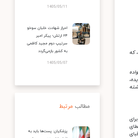
1405/05/11
احراز شهادت خلبان سوخو
۲۴ ارتش؛ پیکر امیر
سرتیپ دوم مجید کاظمی
به کشور بازمی‌گردد
 که
1405/05/07
اده
ده،
شته
مطالب
مرتبط
رای
طای
پزشکیان: پست‌ها باید به
بای