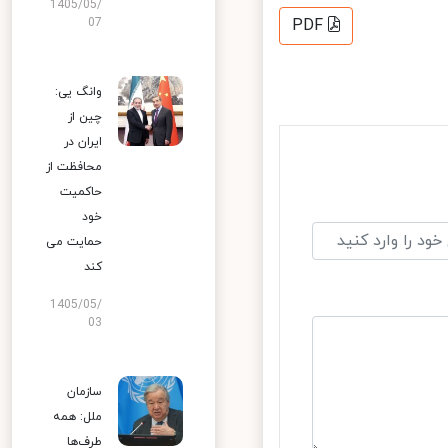
1405/05/
07
PDF
وانگ یی:
چین از
ایران در
محافظت از
حاکمیت
خود
حمایت می
کند
1405/05/
03
سازمان
ملل: همه
طرف‌ها