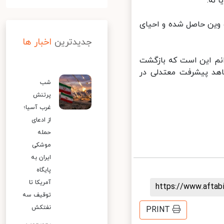
نه.
وین حاصل شده و احیای
جدیدترین
اخبار ها
نم این است که بازگشت
هد پیشرفت معتدلی در
شب
پرتنش
غرب آسیا؛
از ادعای
حمله
موشکی
ایران به
پایگاه
آمریکا تا
https://www.afta
توقیف سه
نفتکش
PRINT