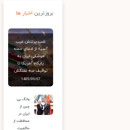
بروزترین
اخبار ها
شب پرتنش غرب
آسیا؛ از ادعای حمله
موشکی ایران به
پایگاه آمریکا تا
توقیف سه نفتکش
1405/05/07
وانگ یی:
چین از
ایران در
محافظت از
حاکمیت