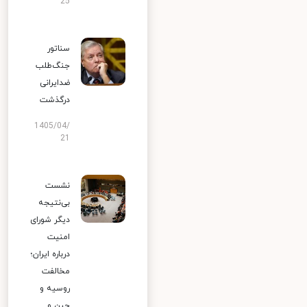
25
سناتور
جنگ‌طلب
ضدایرانی
درگذشت
1405/04/
21
نشست
بی‌نتیجه
دیگر شورای
امنیت
درباره ایران؛
مخالفت
روسیه و
چین و