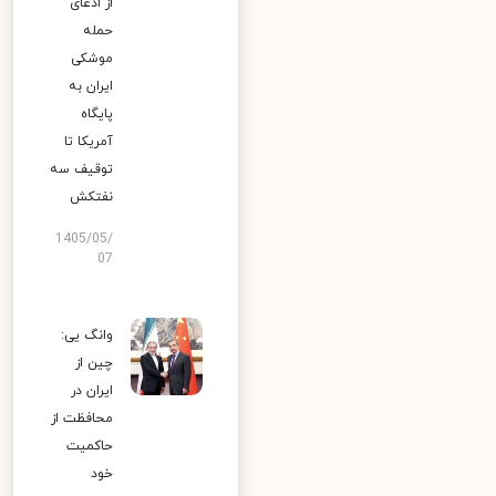
از ادعای
حمله
موشکی
ایران به
پایگاه
آمریکا تا
توقیف سه
نفتکش
1405/05/
07
وانگ یی:
چین از
ایران در
محافظت از
حاکمیت
خود