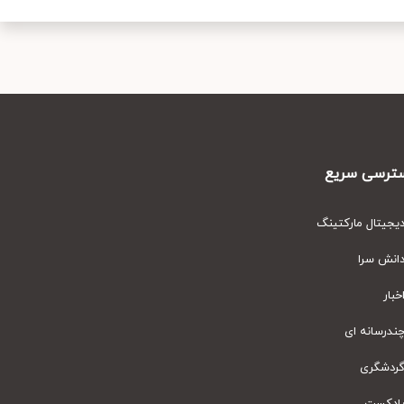
رسی سریع
یتال مارکتینگ
نش سرا
ار
رسانه ای
دشگری