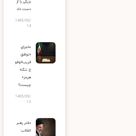
بزرگی را از
دست داد
1405/05/
14
ماجرای
«توافق
قریب‌الوقو
ع تنگه
هرمز»
چیست؟
1405/05/
13
دفتر رهبر
انقلاب: