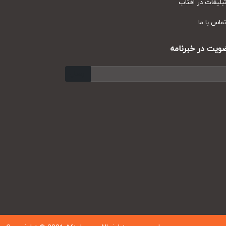
یغات در آفتاب
س با ما
ت در خبرنامه
ارسال