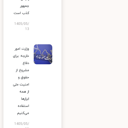
جمهور
کذب است
1405/05/
13
وزارت امور
خارجه: برای
دفاع
مشروع از
حقوق و
امنیت ملی
از همه
ابزارها
استفاده
می‌کنیم
1405/05/