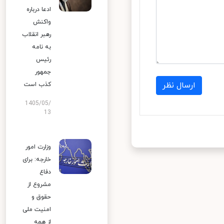
ادعا درباره
واکنش
رهبر انقلاب
به نامه
رئیس
جمهور
ارسال نظر
کذب است
1405/05/
13
وزارت امور
خارجه: برای
دفاع
مشروع از
حقوق و
امنیت ملی
از همه