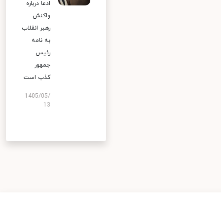
ادعا درباره
واکنش
رهبر انقلاب
به نامه
رئیس
جمهور
کذب است
1405/05/
13