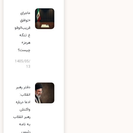
ماجرای
«توافق
قریب‌الوقو
ع تنگه
هرمز»
چیست؟
1405/05/
13
دفتر رهبر
انقلاب:
ادعا درباره
واکنش
رهبر انقلاب
به نامه
رئیس