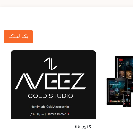
بک لینک
گالری طلا