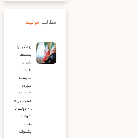
مطالب
مرتبط
پزشکیان:
پست‌ها
باید به
افراد
شایسته
سپرده
شود، نه
هم‌جناحی‌ه
ا / دولت با
شهادت
رهبر،
پشتوانه