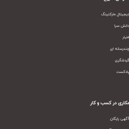
یتال مارکتینگ
نش سرا
ار
رسانه ای
دشگری
دکست
ری در کسب و کار
ی رایگان