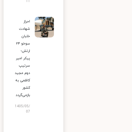
11
احراز
شهادت
خلبان
سوخو ۲۴
ارتش؛
پیکر امیر
سرتیپ
دوم مجید
کاظمی به
کشور
بازمی‌گردد
1405/05/
07