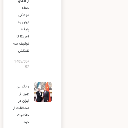
از ادعای
حمله
موشکی
ایران به
پایگاه
آمریکا تا
توقیف سه
نفتکش
1405/05/
07
وانگ یی:
چین از
ایران در
محافظت از
حاکمیت
خود