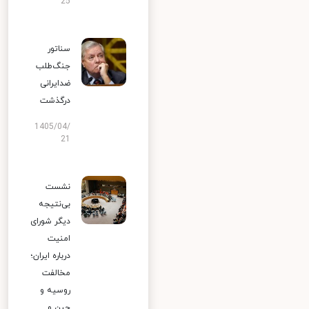
25
سناتور
جنگ‌طلب
ضدایرانی
درگذشت
1405/04/
21
نشست
بی‌نتیجه
دیگر شورای
امنیت
درباره ایران؛
مخالفت
روسیه و
چین و