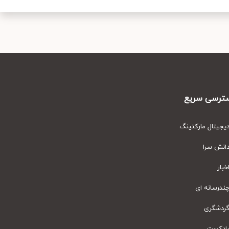
رسی سریع
یتال مارکتینگ
نش سرا
ار
رسانه ای
دشگری