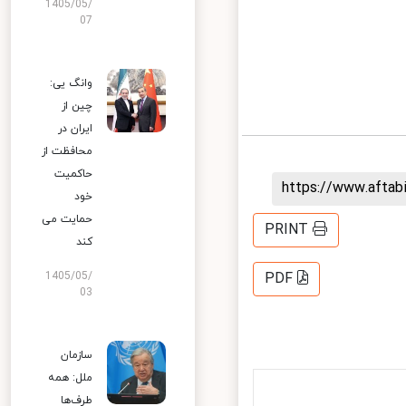
1405/05/
07
وانگ یی:
چین از
ایران در
محافظت از
حاکمیت
https://www.afta
خود
حمایت می
PRINT
کند
1405/05/
PDF
03
سازمان
ملل: همه
طرف‌ها