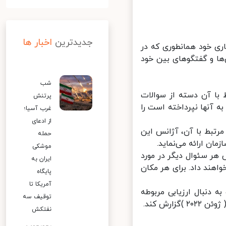
جدیدترین
اخبار ها
ی خود همانطوری که در
ان شده است، همکاری‌ها و گفتگوهای بین خود
شب
 )توضیحات کتبی مرتبط با آن دسته از سوالات
پرتنش
نها نپرداخته است را
غرب آسیا؛
از ادعای
تبط با آن، آژانس این
حمله
ن ارائه می‌نماید.
موشکی
ر سئوال دیگر در مورد
ایران به
ند داد. برای هر مکان
پایگاه
آمریکا تا
 انجام فعالیت‌های مندرج در بندهای ۱ تا ۳ بالا و به دنبال ارزیابی مربوطه
توقیف سه
نفتکش