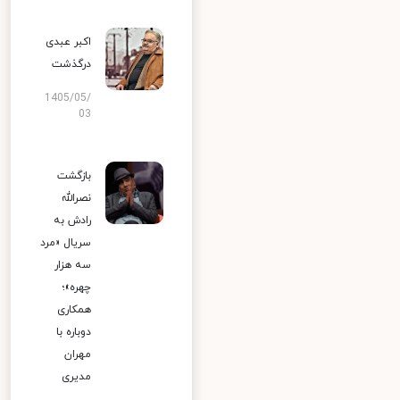
اکبر عبدی
درگذشت
1405/05/
03
بازگشت
نصرالله
رادش به
سریال «مرد
سه هزار
چهره»؛
همکاری
دوباره با
مهران
مدیری