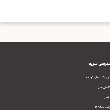
رسی سریع
یتال مارکتینگ
نش سرا
ار
رسانه ای