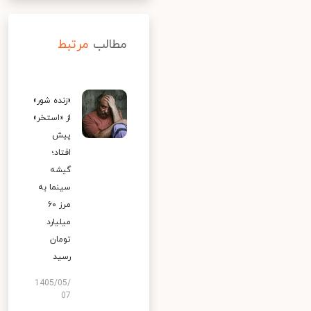
مطالب
مرتبط
«زنده شور»
از «استخر»
پیش
افتاد؛
گیشه
سینما به
مرز ۶۰
میلیارد
تومان
رسید
1405/05/
07