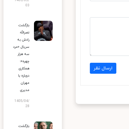
1405/05/
03
بازگشت
نصرالله
رادش به
سریال «مرد
سه هزار
چهره»؛
ارسال نظر
همکاری
دوباره با
مهران
مدیری
1405/04/
28
بازگشت