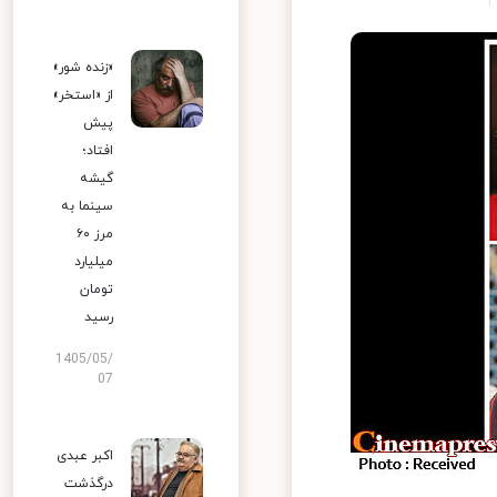
«زنده شور»
از «استخر»
پیش
افتاد؛
گیشه
سینما به
مرز ۶۰
میلیارد
تومان
رسید
1405/05/
07
اکبر عبدی
درگذشت