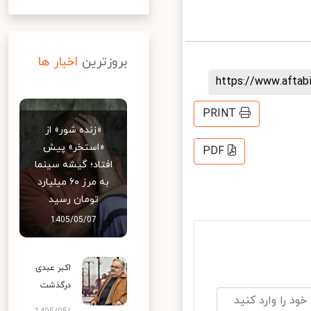
بروزترین
اخبار ها
https://www.afta
PRINT
«زنده شور» از
«استخر» پیش
PDF
افتاد؛ گیشه سینما
به مرز ۶۰ میلیارد
تومان رسید
1405/05/07
اکبر عبدی
درگذشت