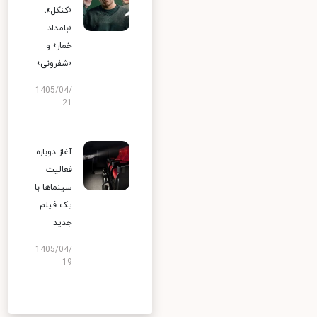
«کنکل»،
«بامداد
خمار» و
«شفرونی»
1405/04/
21
آغاز دوباره
فعالیت
سینماها با
یک فیلم
جدید
1405/04/
19