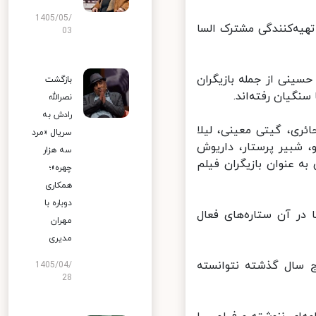
1405/05/
هیه‌کنندگی مشترک السا
03
ینی از جمله بازیگران
بازگشت
گیان رفته‌اند.
نصرالله
رادش به
ئری، گیتی معینی، لیلا
سریال «مرد
شبیر پرستار، داریوش
سه هزار
 عنوان بازیگران فیلم
چهره»؛
همکاری
دوباره با
در آن ستاره‌های فعال
مهران
مدیری
 سال گذشته نتوانسته
1405/04/
28