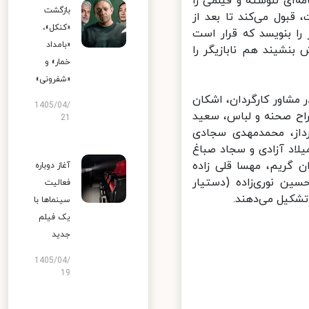
ای ننوشته و فیلمی را
بازگشت
بول می‌کند تا بعد از
«کنکل»،
ا بنویسد که قرار است
«بامداد
بنشیند هم نابازیگر را
خمار» و
«شفرونی»
مشاور کارگردان، اشکان
1405/04/
ح صحنه و لباس، سعید
21
داز، محمدمهدی سجادی
لاد آزادی و سجاد صباغ
 گریم، مهسا قلی زاده
آغاز دوباره
ن نوری‌زاده (دستیار
فعالیت
شکیل می‌دهند.
سینماها با
یک فیلم
جدید
1405/04/
19