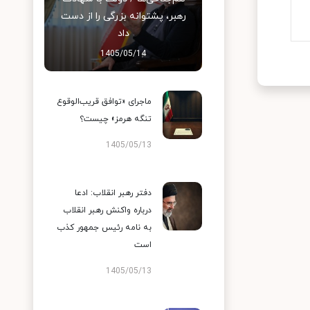
رهبر، پشتوانه بزرگی را از دست
داد
1405/05/14
ماجرای «توافق قریب‌الوقوع
تنگه هرمز» چیست؟
1405/05/13
دفتر رهبر انقلاب: ادعا
درباره واکنش رهبر انقلاب
به نامه رئیس جمهور کذب
است
1405/05/13