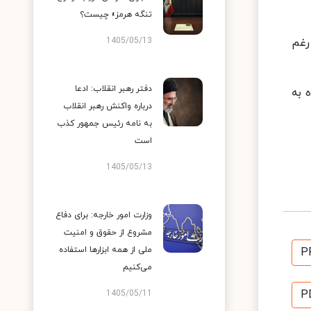
تنگه هرمز» چیست؟
رغم
1405/05/13
دفتر رهبر انقلاب: ادعا
 به
درباره واکنش رهبر انقلاب
به نامه رئیس جمهور کذب
است
1405/05/13
وزارت امور خارجه: برای دفاع
مشروع از حقوق و امنیت
ملی از همه ابزارها استفاده
P
می‌کنیم
P
1405/05/11