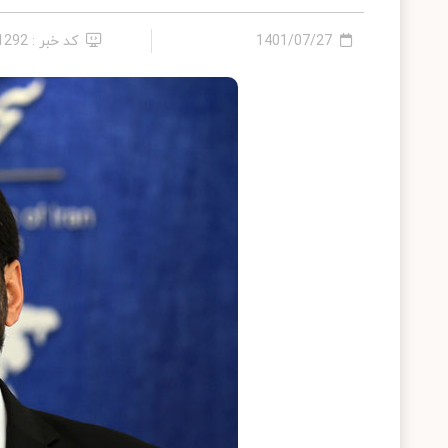
1401/07/27
کد خبر : 11292