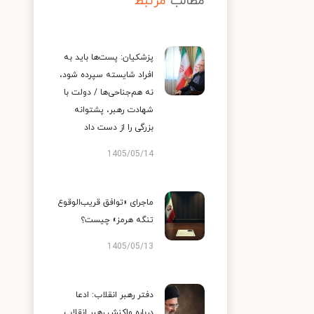
مطالب
مرتبط
پزشکیان: پست‌ها باید به
افراد شایسته سپرده شود،
نه هم‌جناحی‌ها / دولت با
شهادت رهبر، پشتوانه
بزرگی را از دست داد
1405/05/14
ماجرای «توافق قریب‌الوقوع
تنگه هرمز» چیست؟
1405/05/13
دفتر رهبر انقلاب: ادعا
درباره واکنش رهبر انقلاب