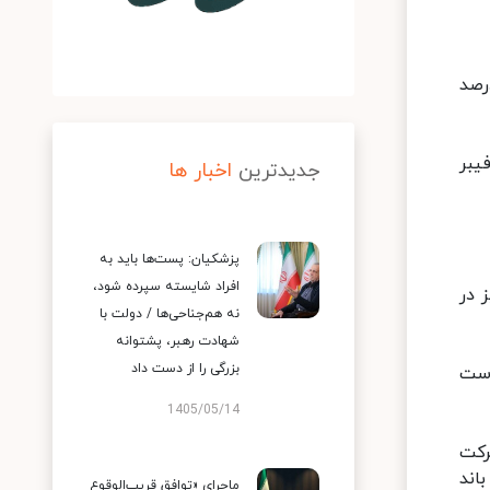
می در حساب کاربری خود در توییتر نوشت: مصرف اینترنت همراه نسبت به سال گذشته ۴۰درصد
یبر
جدیدترین
اخبار ها
پزشکیان: پست‌ها باید به
افراد شایسته سپرده شود،
 در
نه هم‌جناحی‌ها / دولت با
شهادت رهبر، پشتوانه
بزرگی را از دست داد
دست
1405/05/14
رکت
اند
ماجرای «توافق قریب‌الوقوع