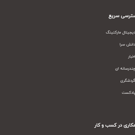
رسی سریع
یتال مارکتینگ
نش سرا
ار
رسانه ای
دشگری
دکست
ری در کسب و کار