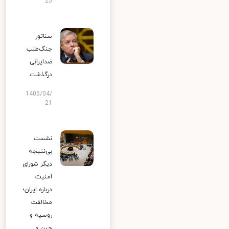
25
سناتور
جنگ‌طلب
ضدایرانی
درگذشت
1405/04/
21
نشست
بی‌نتیجه
دیگر شورای
امنیت
درباره ایران؛
مخالفت
روسیه و
چین و