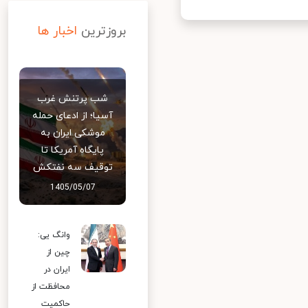
بروزترین
اخبار ها
شب پرتنش غرب
آسیا؛ از ادعای حمله
موشکی ایران به
پایگاه آمریکا تا
توقیف سه نفتکش
1405/05/07
وانگ یی:
چین از
ایران در
محافظت از
حاکمیت