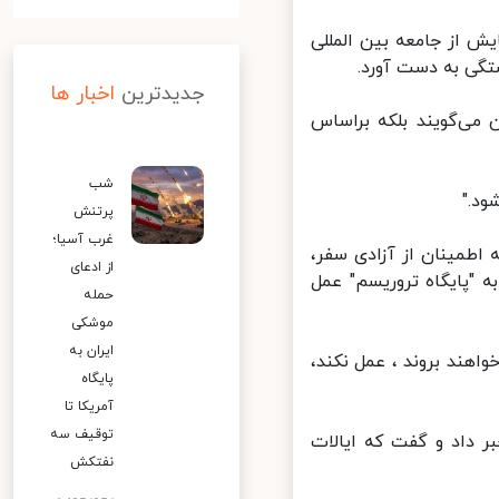
ش از جامعه بین المللی
گی به دست آورد.
جدیدترین
اخبار ها
می‌گویند بلکه براساس
شب
."
پرتنش
غرب آسیا؛
اطمینان از آزادی سفر،
از ادعای
 "پایگاه تروریسم" عمل
حمله
موشکی
ایران به
اهند بروند ، عمل نکند،
پایگاه
آمریکا تا
توقیف سه
 نفر از افغانستان خبر داد و گفت که ایالات
نفتکش