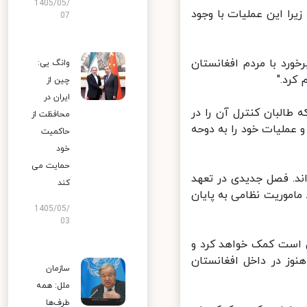
1405/05/
یرا این عملیات با وجود
07
ورد با مردم افغانستان
وانگ یی:
رد."
چین از
ایران در
البان کنترل آن را در
محافظت از
عملیات خود را به دوحه
حاکمیت
خود
حمایت می
ند. فصل جدیدی در تعهد
کند
اموریت نظامی به پایان
1405/05/
03
 است کمک خواهد کرد و
ورش ، بین ۱۰۰ تا ۲۰۰ آمریکایی ، هنوز در داخل افغانستان
سازمان
ملل: همه
طرف‌ها