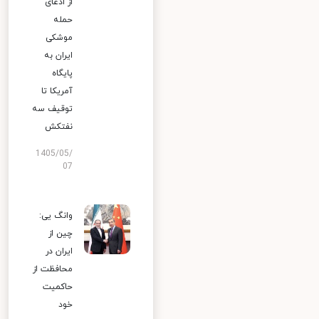
از ادعای
حمله
موشکی
ایران به
پایگاه
آمریکا تا
توقیف سه
نفتکش
1405/05/
07
وانگ یی:
چین از
ایران در
محافظت از
حاکمیت
خود