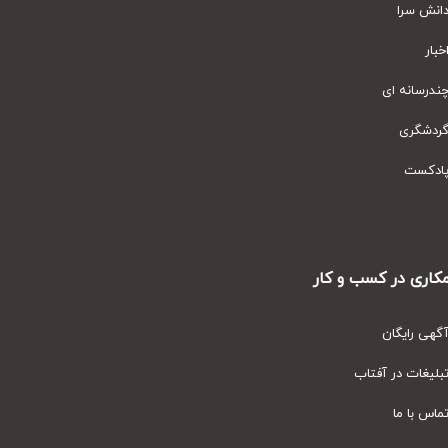
نش سرا
ار
رسانه ای
دشگری
دکست
ری در کسب و کار
ی رایگان
یغات در آفتاب
س با ما