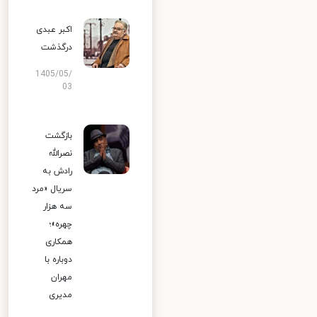
اکبر عبدی
درگذشت
1405/05/
03
بازگشت
نصرالله
رادش به
سریال «مرد
سه هزار
چهره»؛
همکاری
دوباره با
مهران
مدیری