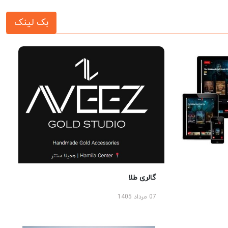
بک لینک
گالری طلا
07 مرداد 1405