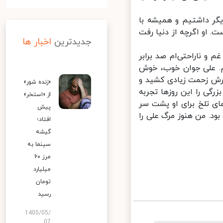
گر داشتیم و همیشه با
 او اگرچه از دنیا رفت
جدیدترین
اخبار ها
و ناراحتی‌ام صد برابر
. علی جوان خوب، خوش
رش زحمت زیادی کشید و
«زنده شور»
رگی را این روزها تجربه
از «استخر»
ی تلخ برای او پشت سر
پیش
د. من هنوز مرگ علی را
افتاد؛
گیشه
سینما به
مرز ۶۰
میلیارد
تومان
رسید
1405/05/
07