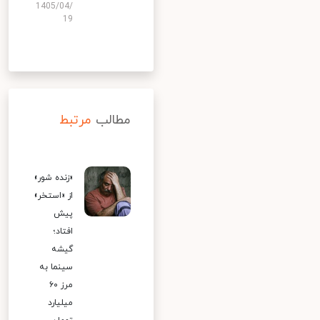
1405/04/
19
مطالب
مرتبط
«زنده شور»
از «استخر»
پیش
افتاد؛
گیشه
سینما به
مرز ۶۰
میلیارد