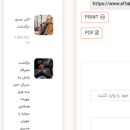
https://www.aft
PRINT
اکبر عبدی
درگذشت
PDF
1405/05/
03
بازگشت
نصرالله
رادش به
سریال «مرد
سه هزار
چهره»؛
همکاری
دوباره با
مهران
مدیری