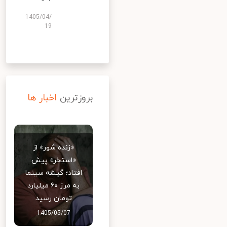
1405/04/
19
بروزترین
اخبار ها
«زنده شور» از
«استخر» پیش
افتاد؛ گیشه سینما
به مرز ۶۰ میلیارد
تومان رسید
1405/05/07