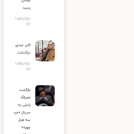
تومان
رسید
1405/05/
07
اکبر عبدی
درگذشت
1405/05/
03
بازگشت
نصرالله
رادش به
سریال «مرد
سه هزار
چهره»؛