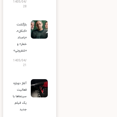
1405/04/
28
بازگشت
«کنکل»،
«بامداد
خمار» و
«شفرونی»
1405/04/
21
آغاز دوباره
فعالیت
سینماها با
یک فیلم
جدید