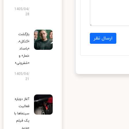
1405/04/
28
بازگشت
ارسال نظر
«کنکل»،
«بامداد
خمار» و
«شفرونی»
1405/04/
21
آغاز دوباره
فعالیت
سینماها با
یک فیلم
جدید