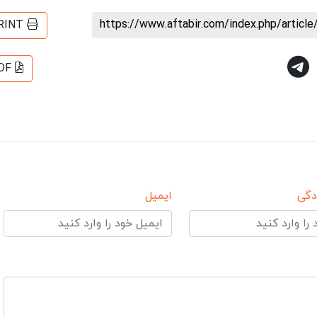
https://www.aftabir.com/index.php/artic
RINT
DF
دگی
ایمیل