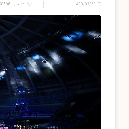
1403/03/28
کد خبر : 2408596