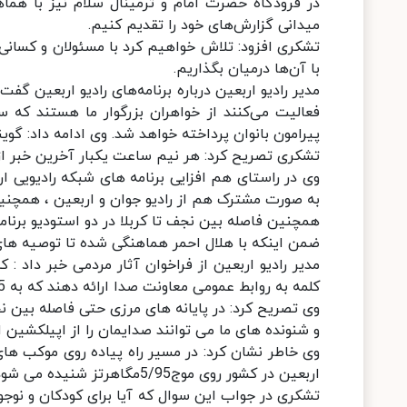
در فرودگاه حضرت امام و ترمینال سلام نیز با هماه
میدانی گزارش‌های خود را تقدیم کنیم.
تشکری افزود: تلاش خواهیم کرد با مسئولان و کسانی 
با آن‌ها درمیان بگذاریم.
مدیر رادیو اربعین درباره برنامه‌های رادیو اربعین گف
پیرامون بانوان پرداخته خواهد شد. وی ادامه داد: گویند
تشکری تصریح کرد: هر نیم ساعت یکبار آخرین خبر از
وی در راستای هم افزایی برنامه های شبکه رادیویی ار
به صورت مشترک هم از رادیو جوان و اربعین ، همچنین
همچنین فاصله بین نجف تا کربلا در دو استودیو برنامه پخش می شو
ضمن اینکه با هلال احمر هماهنگی شده تا توصیه های
کلمه به روابط عمومی معاونت صدا ارائه دهند که به 5 اثر برتر کمک هزینه سفر مقدس مشهد داده می شود.
وی تصریح کرد: در پایانه های مرزی حتی فاصله بین نجف
و شنونده های ما می توانند صدایمان را از اپیلکشین ا
وی خاطر نشان کرد: در مسیر راه پیاده روی موکب های ا
اربعین در کشور روی موج5/95مگاهرتز شنیده می شود.
تشکری در جواب این سوال که آیا برای کودکان و نوج