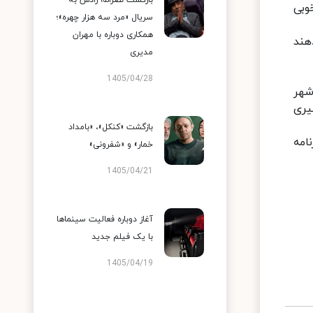
بازگشت نصرالله رادش به
وبی
سریال «مرد سه هزار چهره»؛
همکاری دوباره با مهران
هند
مدیری
1405/04/28
شهر
یری
بازگشت «کنکل»، «بامداد
امه و 114 عنوان ، 231 ساعت برنامه
خمار» و «شفرونی»
1405/04/21
آغاز دوباره فعالیت سینماها
با یک فیلم جدید
1405/04/19