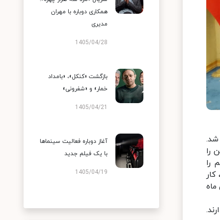
همکاری دوباره با مهران
مدیری
1405/04/28
بازگشت «کنکل»، «بامداد
خمار» و «شفرونی»
1405/04/21
شد.
آغاز دوباره فعالیت سینماها
 را
با یک فیلم جدید
 را
1405/04/19
کار
ماه
ند.