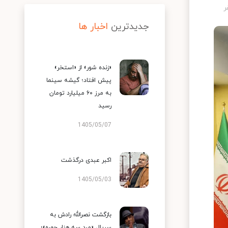
جدیدترین
اخبار ها
«زنده شور» از «استخر»
پیش افتاد؛ گیشه سینما
به مرز ۶۰ میلیارد تومان
رسید
1405/05/07
اکبر عبدی درگذشت
1405/05/03
بازگشت نصرالله رادش به
سریال «مرد سه هزار چهره»؛