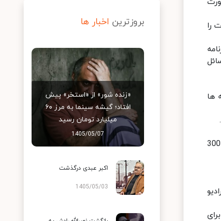
ورت
بروزترین
اخبار ها
 را
امه
م مسائل
«زنده شور» از «استخر» پیش
 ها
افتاد؛ گیشه سینما به مرز ۶۰
میلیارد تومان رسید
1405/05/07
مدیر رادیو اربعین از فراخوان آثار مردمی خبر داد : که کسانی که دست به قلم دارند می توانند دلنوشته های خود را در 300
اکبر عبدی درگذشت
1405/05/03
دیو
رای