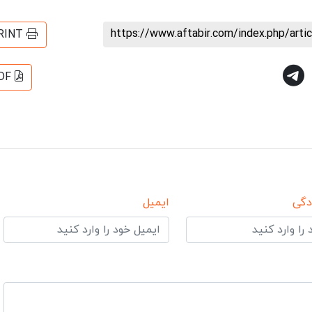
https://www.aftabir.com/index.php/art
RINT
DF
دگی
ایمیل