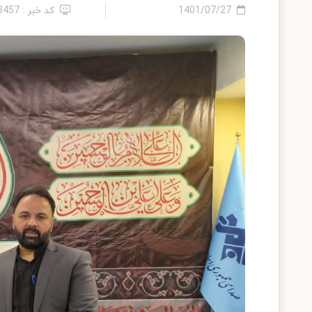
1401/07/27
کد خبر : 13457