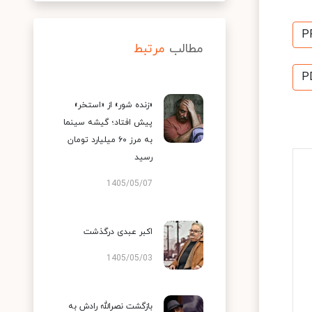
P
مطالب
مرتبط
P
«زنده شور» از «استخر»
پیش افتاد؛ گیشه سینما
به مرز ۶۰ میلیارد تومان
رسید
1405/05/07
اکبر عبدی درگذشت
1405/05/03
بازگشت نصرالله رادش به