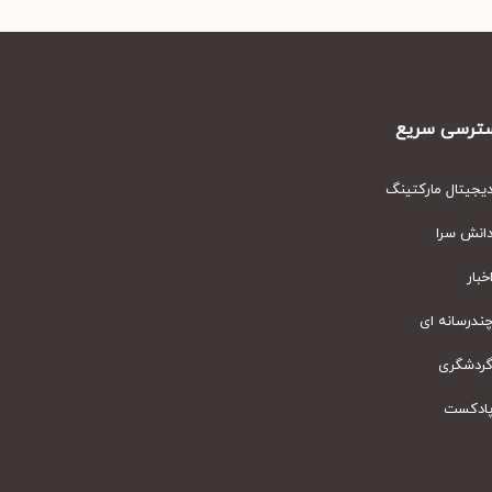
رسی سریع
یتال مارکتینگ
نش سرا
ار
رسانه ای
دشگری
دکست