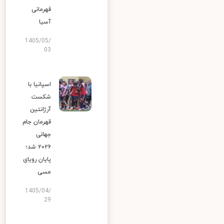
قهرمانی
آسیا
1405/05/
03
اسپانیا با
شکست
آرژانتین
قهرمان جام
جهانی
۲۰۲۶ شد؛
پایان رویای
مسی
1405/04/
29