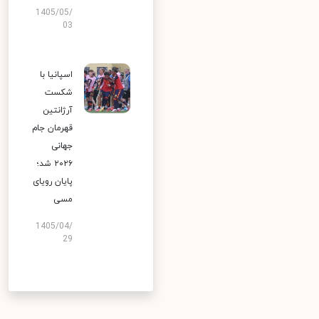
1405/05/
03
اسپانیا با
شکست
آرژانتین
قهرمان جام
جهانی
۲۰۲۶ شد؛
پایان رویای
مسی
1405/04/
29