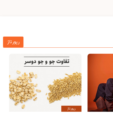
رپورتاژ
رپورتاژ