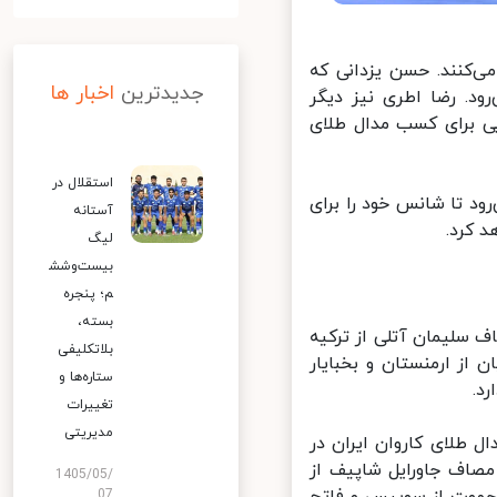
 توکیو کار خود را آغاز می‌کنند. حسن یزدانی که
جدیدترین
اخبار ها
. رضا اطری نیز دیگر
ی برای کسب مدال طلای
استقلال در
د تا شانس خود را برای
آستانه
کرد.
لیگ
بیست‌وشش
م؛ پنجره
بسته،
ر دور نخست به مصاف سلیمان آتلی از ترکیه
بلاتکلیفی
از ارمنستان و بخبایار
ستاره‌ها و
.
تغییرات
مدیریتی
طلای کاروان ایران در
 در دور نخست وزن ۸۶ کیلوگرم به مصاف جاورایل شاپیف از
1405/05/
07