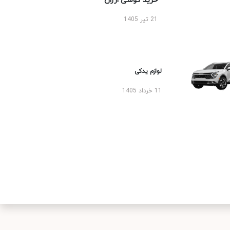
خرید گوشی ارزان
21 تیر 1405
لوازم یدکی
11 خرداد 1405