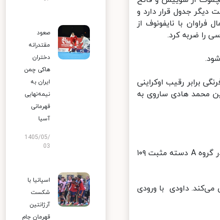
چموت از سوییس و فاتح
 دیگر جدول قرار دارد و
 فراوان با نایفونوف از
صعود
مقتدرانه
دختران
هاکی چمن
 و ۱۰ دقیقه در فینال وزن ۶۷ کیلوگرم فرنگی برابر رقیب اوکراینی
ایران به
ین محمد هادی ساروی به
نیمه‌نهایی
قهرمانی
آسیا
1405/05/
03
علی داودی، آخرین ملی‌پوش وزنه برداری ایران هم از ساعت ۱۵ و ۲۰ دقیقه در گروه A دسته مثبت ۱۰۹
اسپانیا با
ر این وزن یکه تازی می‌کند. داودی با ورودی
شکست
آرژانتین
قهرمان جام