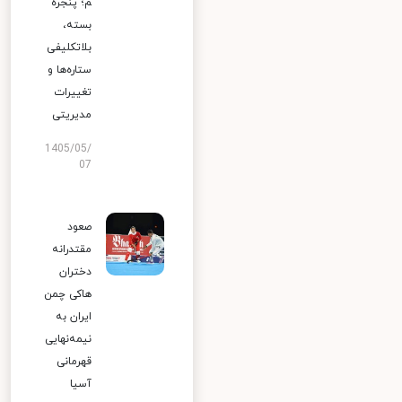
م؛ پنجره
بسته،
بلاتکلیفی
ستاره‌ها و
تغییرات
مدیریتی
1405/05/
07
صعود
مقتدرانه
دختران
هاکی چمن
ایران به
نیمه‌نهایی
قهرمانی
آسیا