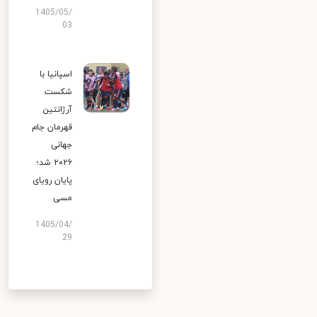
1405/05/
03
اسپانیا با
شکست
آرژانتین
قهرمان جام
جهانی
۲۰۲۶ شد؛
پایان رویای
مسی
1405/04/
29