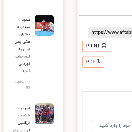
صعود
مقتدرانه
https://www.afta
دختران
هاکی چمن
PRINT
ایران به
نیمه‌نهایی
PDF
قهرمانی
آسیا
1405/05/
03
اسپانیا با
شکست
آرژانتین
قهرمان جام