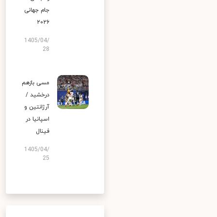
جام جهانی
۲۰۲۶
1405/04/
28
مسی بازهم
درخشید /
آرژانتین و
اسپانیا در
فینال
1405/04/
25