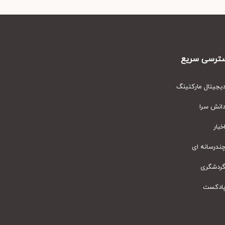
رسی سریع
یتال مارکتینگ
نش سرا
ار
رسانه ای
دشگری
دکست