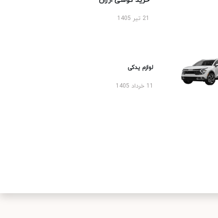
خرید گوشی ارزان
21 تیر 1405
لوازم یدکی
11 خرداد 1405