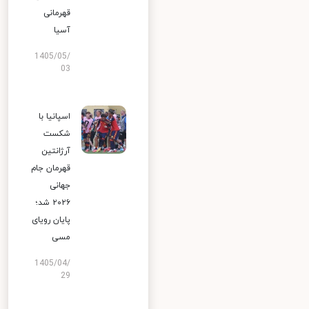
قهرمانی
آسیا
1405/05/
03
اسپانیا با
شکست
آرژانتین
قهرمان جام
جهانی
۲۰۲۶ شد؛
پایان رویای
مسی
1405/04/
29