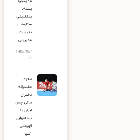
م؛ پنجره
بسته،
بلاتکلیفی
ستاره‌ها و
تغییرات
مدیریتی
1405/05/
07
صعود
مقتدرانه
دختران
هاکی چمن
ایران به
نیمه‌نهایی
قهرمانی
آسیا