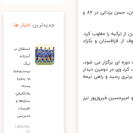
در آغاز رقابت‌های روز پایانی کشتی آزاد جام تورلیخانوف در آلماتی قزاقستان، حسن یزدانی در ۸۶ و
جدیدترین
اخبار ها
ا نتیجه ۱۲ بر صفر فاتح اردین از ترکیه را مغلوب کرد.
 از قزاقستان و بکزاد
استقلال در
آستانه
در دو گروه ۳ نفره و به صورت دوره ای برگزار می شود،
لیگ
ی از هند را مغلوب کرد وی در دومین دیدار
بیست‌وشش
ستان رفت و با نتیجه ۱۰ بر صفر به برتری رسید و راهی نیمه
م؛ پنجره
بسته،
بلاتکلیفی
میرحسین فیروزپور نیز
ستاره‌ها و
تغییرات
مدیریتی
1405/05/
07