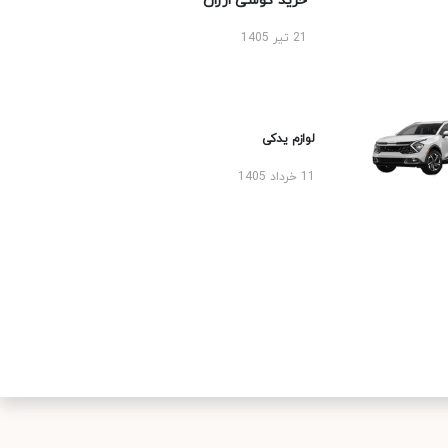
خرید گوشی ارزان
21 تیر 1405
لوازم یدکی
11 خرداد 1405