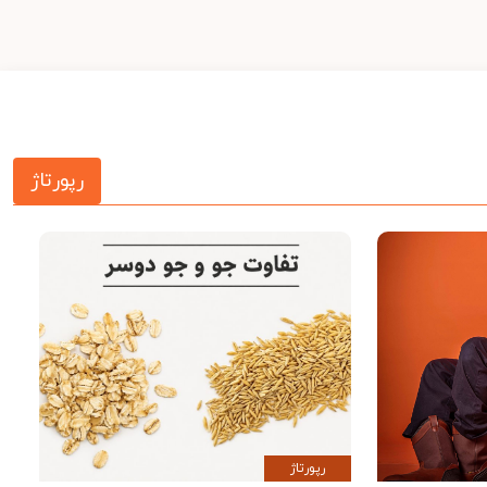
رپورتاژ
رپورتاژ