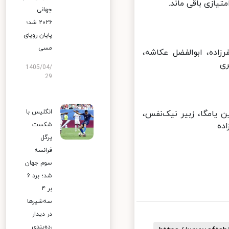
جهانی
۲۰۲۶ شد؛
پایان رویای
مسی
ده، ابوالفضل عکاشه،
1405/04/
29
انگلیس با
امگا، زبیر نیک‌نفس،
ه
شکست
پرگل
فرانسه
سوم جهان
شد؛ برد ۶
بر ۴
سه‌شیرها
در دیدار
رده‌بندی