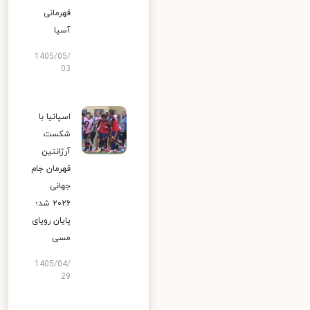
قهرمانی
آسیا
1405/05/
03
اسپانیا با
شکست
آرژانتین
قهرمان جام
جهانی
۲۰۲۶ شد؛
پایان رویای
مسی
1405/04/
29