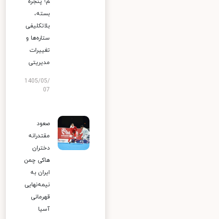
م؛ پنجره
بسته،
بلاتکلیفی
ستاره‌ها و
تغییرات
مدیریتی
1405/05/
07
صعود
مقتدرانه
دختران
هاکی چمن
ایران به
نیمه‌نهایی
قهرمانی
آسیا