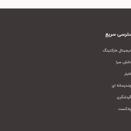
رسی سریع
یتال مارکتینگ
نش سرا
ار
رسانه ای
دشگری
دکست