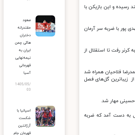
د رسیده و این بازیکن با
صعود
هدی پور با ضربه سر آرمان
مقتدرانه
دختران
هاکی چمن
ه کرنر رفت تا استقلال از
ایران به
نیمه‌نهایی
قهرمانی
حمدرضا فلاحیان همراه شد
آسیا
 زیباترین گل‌های فصل
1405/05/
03
اسپانیا با
ال به دست آمد که ضربه
شکست
آرژانتین
قهرمان جام