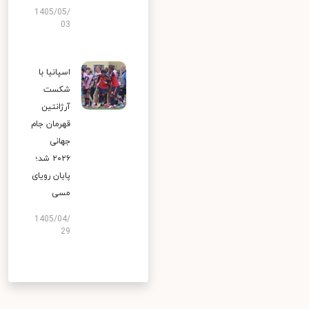
1405/05/
03
اسپانیا با
شکست
آرژانتین
قهرمان جام
جهانی
۲۰۲۶ شد؛
پایان رویای
مسی
1405/04/
29