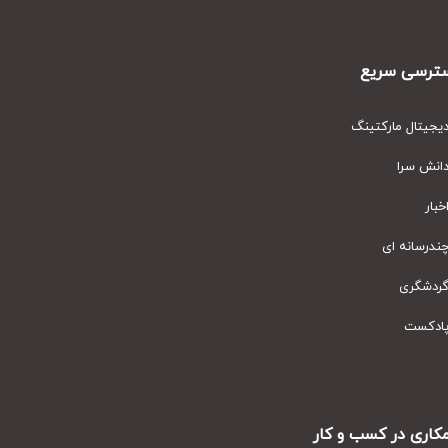
رسی سریع
یتال مارکتینگ
نش سرا
ار
رسانه ای
دشگری
دکست
ری در کسب و کار