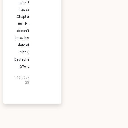
آلمانی
دویچه
Chapter
06 - He
doesn’t
know his
date of
birth?)
Deutsche
Welle)
1401/07/
28