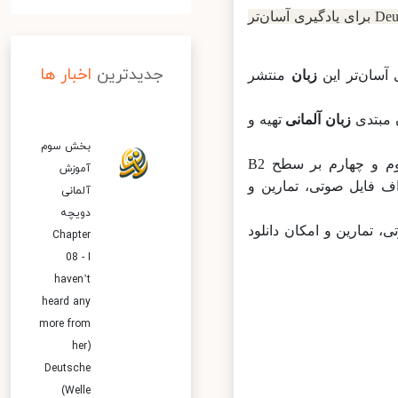
در بخش آموزش زبان آلمانی مجموعه‌ای به نام Deutschtrainer برای یادگیری آسان‌تر
جدیدترین
اخبار ها
زبان
منتشر
بتدی
زبان آلمانی
تهیه و
بخش سوم
بخش اول و دوم بر سطوح A1 و A2 (مبتدی) تمرکز دارد و بخش‌های سوم و چهارم بر سطح B2
آموزش
 پی‌دی‌اف فایل صوتی، تمارین و
آلمانی
دویچه
وتی، تمارین و امکان دانلود
Chapter
08 - I
haven’t
heard any
more from
her)
Deutsche
Welle)