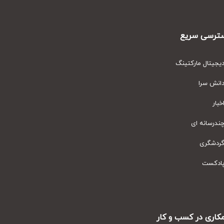
رسی سریع
یتال مارکتینگ
نش سرا
ار
رسانه ای
دشگری
دکست
ری در کسب و کار