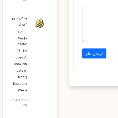
28
بخش سوم
آموزش
آلمانی
دویچه
Chapter
06 - He
ارسال نظر
doesn’t
know his
date of
birth?)
Deutsche
Welle)
1401/07/
28