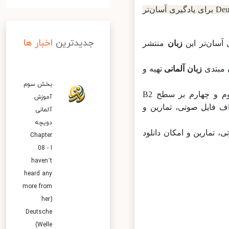
در بخش آموزش زبان آلمانی مجموعه‌ای به نام Deutschtrainer برای یادگیری آسان‌تر
جدیدترین
اخبار ها
زبان
منتشر
بتدی
زبان آلمانی
تهیه و
بخش سوم
بخش اول و دوم بر سطوح A1 و A2 (مبتدی) تمرکز دارد و بخش‌های سوم و چهارم بر سطح B2
آموزش
 پی‌دی‌اف فایل صوتی، تمارین و
آلمانی
دویچه
وتی، تمارین و امکان دانلود
Chapter
08 - I
haven’t
heard any
more from
her)
Deutsche
Welle)