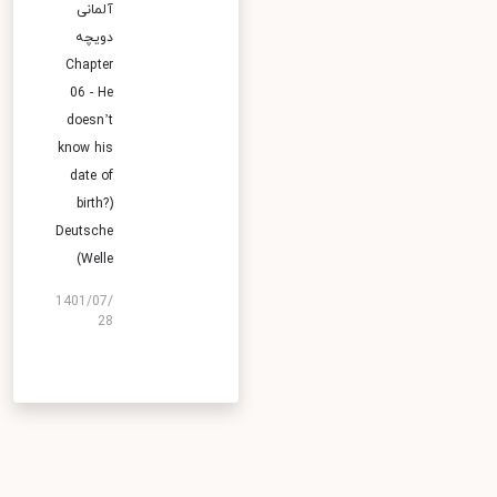
آلمانی
دویچه
Chapter
06 - He
doesn’t
know his
date of
birth?)
Deutsche
Welle)
1401/07/
28