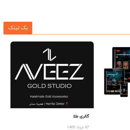
بک لینک
گالری طلا
07 مرداد 1405