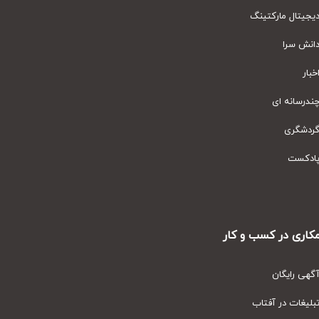
یتال مارکتینگ
نش سرا
ار
رسانه ای
دشگری
دکست
ری در کسب و کار
ی رایگان
یغات در آفتاب