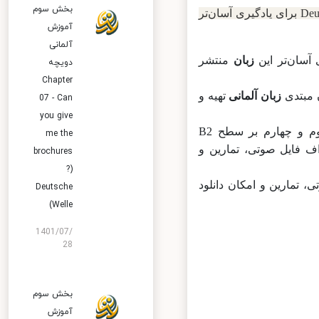
بخش سوم
در بخش آموزش زبان آلمانی مجموعه‌ای به نام Deutschtrainer برای یادگیری آسان‌تر
آموزش
آلمانی
زبان
منتشر
دویچه
Chapter
بتدی
زبان آلمانی
تهیه و
07 - Can
you give
بخش اول و دوم بر سطوح A1 و A2 (مبتدی) تمرکز دارد و بخش‌های سوم و چهارم بر سطح B2
me the
 پی‌دی‌اف فایل صوتی، تمارین و
brochures
?)
وتی، تمارین و امکان دانلود
Deutsche
Welle)
1401/07/
28
بخش سوم
آموزش