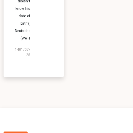
doesn’t
know his
date of
birth?)
Deutsche
Welle)
1401/07/
28