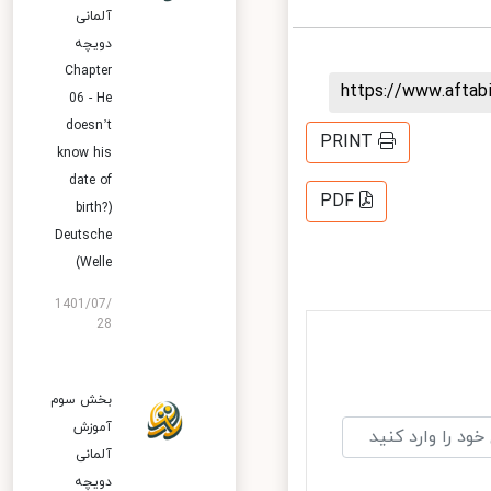
آلمانی
دویچه
Chapter
https://www.afta
06 - He
doesn’t
PRINT
know his
date of
PDF
birth?)
Deutsche
Welle)
1401/07/
28
بخش سوم
آموزش
آلمانی
دویچه