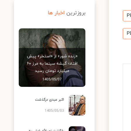
بروزترین
اخبار ها
P
P
«زنده شور» از «استخر» پیش
افتاد؛ گیشه سینما به مرز ۶۰
میلیارد تومان رسید
1405/05/07
اکبر عبدی درگذشت
1405/05/03