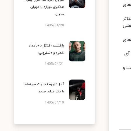
ه‌ هنرهای
همکاری دوباره با مهران
مدیری
اتر
للی
1405/04/28
ری جشنواره‌های
بازگشت «کنکل»، «بامداد
ی تی آی
خمار» و «شفرونی»
1405/04/21
ت و
آغاز دوباره فعالیت سینماها
با یک فیلم جدید
1405/04/19