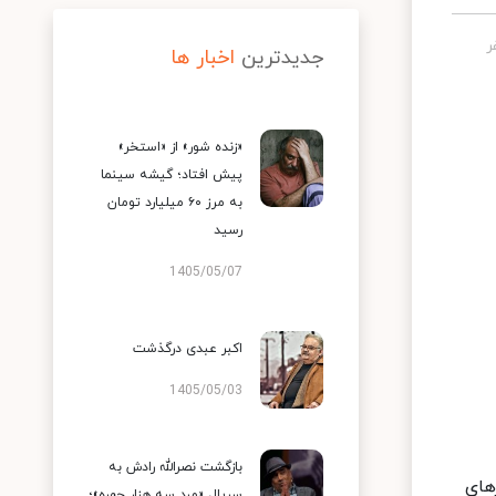
جدیدترین
اخبار ها
«زنده شور» از «استخر»
پیش افتاد؛ گیشه سینما
به مرز ۶۰ میلیارد تومان
رسید
1405/05/07
اکبر عبدی درگذشت
1405/05/03
بازگشت نصرالله رادش به
های
سریال «مرد سه هزار چهره»؛