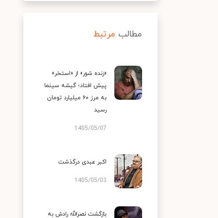
مطالب
مرتبط
«زنده شور» از «استخر»
پیش افتاد؛ گیشه سینما
به مرز ۶۰ میلیارد تومان
رسید
1405/05/07
اکبر عبدی درگذشت
1405/05/03
بازگشت نصرالله رادش به