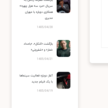
بازگشت نصرالله رادش به
سریال «مرد سه هزار چهره»؛
همکاری دوباره با مهران
مدیری
1405/04/28
بازگشت «کنکل»، «بامداد
خمار» و «شفرونی»
1405/04/21
آغاز دوباره فعالیت سینماها
با یک فیلم جدید
1405/04/19