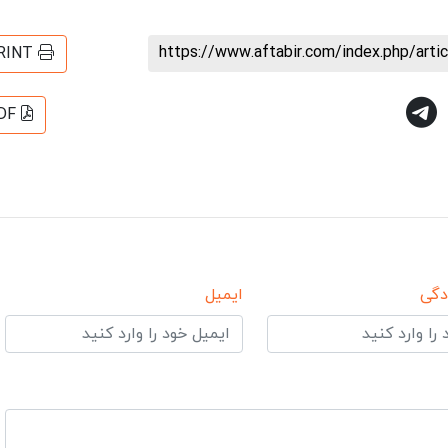
https://www.aftabir.com/index.php/art
RINT
DF
دگی
ایمیل