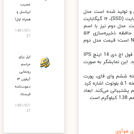
عجیب
متفاوت طراحی و تولید شده است. مدل
ایرانسل و
اول مجهز به پردازنده Intel Core i5-1135G7، حافظه ذخیره‌سازی ۵۱۲ گیگابایت (SSD)، ۱۶ گیگابایت
همراه اول!
764 دلار تعیین شده است. مدل دوم نیز با اسم
1401/07/
MateBook D 14 2021 دارای پردازنده قوی‌تر Intel Core i7-1165G7، حافظه ذخیره‌سازی ۵۱۲
27
یگابایت (SSD)، ۱۶ گیگابایت رم و کارت گرافیک Nvidia GeForce MX450 است؛ قیمت مدل دوم
لپ تاپ جدید هواوی MateBook D 14 مدل 2021 مجهز به صفحه نمایش فول اچ دی 14 اینچ IPS
اپل برای
‌شود. این نمایشگر به صورت
مراسم
رونمایی
MateBook D 14 می‌توان به نسخه ششم وای فای، پورت
آیفون ۱۴
USB 2.0، USB 3.0، HDMI، جک هدفون 3.۵ میلی‌متری، USB Type-C و نسخه ۵.1 بلوتوث اشاره کرد.
دعوت‌نامه
گر اثر انگشت هم پشتیبانی می‌کند. ابعاد
فرستاد
1401/07/
27
هوآوی