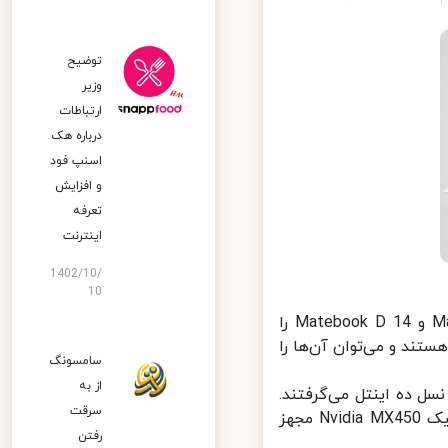
توضیح
وزیر
ارتباطات
درباره هک
اسنپ‌ فود
و افزایش
تعرفه
اینترنت
1402/10/
10
هوآوی طی مراسمی نسخه به‌روز شده‌ی لپ‌تاپ‌های هواوی Matebook D 15 و Matebook D 14 را
سل یازدهم اینتل هستند و می‌توان آن‌ها را
سامسونگ
از به
AMD Ryzen 40 یا پردازنده‌های نسل ده اینتل می‌گرفتند.
سرقت
اما مدل‌های سال ۲۰۲۱ به پردازنده‌های قدرتمند نسل 11 اینتل و کارت گرافیک Nvidia MX450 مجهز
رفتن