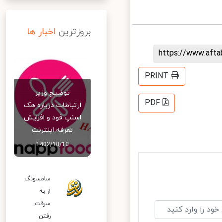
بروزترین
اخبار ها
https://www.aft
PRINT
توضیح وزیر
PDF
ارتباطات درباره هک
اسنپ‌ فود و افزایش
تعرفه اینترنت
1402/10/10
سامسونگ
از به
سرقت
رفتن