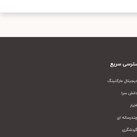
رسی سریع
یتال مارکتینگ
نش سرا
ار
رسانه ای
دشگری