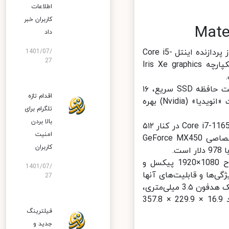
اطلاعات
کاربران خبر
داد
لپ تاپ هواوی MateBook D 15 2021 در سه مدل ارائه می‌شود. مدل اول از پردازنده اینتل Core i5-
1401/07/
27
1135G7، حافظه SSD سریع ۵۱۲ گیگابایتی، ۱۶ گیگابایت رم و گرافیک یکپارچه Iris Xe graphics
مدل دوم نیز از همان پردازنده اینتل Core i5-1135G7 در کنار ۵۱۲ گیگابایت حافظه SSD سریع، ۱۶
اقدام تازه
گیگابایت حافظه رم و کارت گرافیک اختصاصی GeForce MX450 از شرکت «انویدیا» (Nvidia) بهره
تلگرام برای
بالا بردن
مدل سوم این لپ‌تاپ قوی‌ترین آنها است و از پردازنده قدرتمندتر اینتل Core i7-1165G7 در کنار ۵۱۲
امنیت
گیگابایت حافظه SSD سریع، ۱۶ گیگابایت حافظه رم و کارت گرافیکی اختصاصی GeForce MX450
کاربران
این لپ‌تاپ‌ها مجهز به نمایشگر فول اچ دی 15.6 اینچ IPS LCD با وضوح 1080×1920 پیکسل و
1401/07/
ر ویژگی‌ها و قابلیت‌های آنها
27
می‌توان به مجهز بودن به نسخه ششم وای فای، پورت USB 2.0، USB 3.0، جک هدفون 3.۵ میلی‌متری،
پورت USB Type-C و نسخه ۵.1 بلوتوث عنوان کرد. این لپ تاپ در ابعاد 16.9 × 229.9 × 357.8
فیلترینگ
جدید و