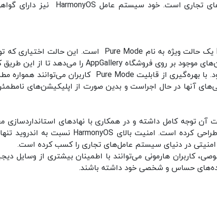
کرده که بالاترین گواهی برای هسته سیستم عامل‌های تجاری است. خود سیستم عامل armonyOS
یکی دیگر از قابلیت‌های امنیتی برجسته HarmonyOS یک حالت ویژه به نام Pure Mode است. این حالت اخت
کاربر قابل فعال‌سازی است، تنها اجازه نصب اپلیکیشن‌های موجود بر روی فروشگاه AppGallery را می‌دهد تا از
در برابر نصب اپلیکیشن‌های تأیید نشده محافظت شود. با بهره‌گیری از قابلیت Pure Mode کاربران می‌توانند
ی‌های آنها در حال اجراست و بدین صورت از اپلیکیشن‌های نامطمئن
 همان ابتدا به امنیت آن توجه کامل داشته و در همکاری با نهادهای استانداردسازی م
جهانی نظیر GSMA و ETSI، یک سیستم عامل امن‌ طراحی کرده است. امنیت بالای HarmonyOS نسبت به
 امنیتی در دنیای سیستم عامل‌های تجاری را کسب کرده است.
صی، کاربران هارمونی می‌توانند با اطمینان بیشتری از وسایل دیجی
داده‌های حساس و شخصی خود داشته باشند.