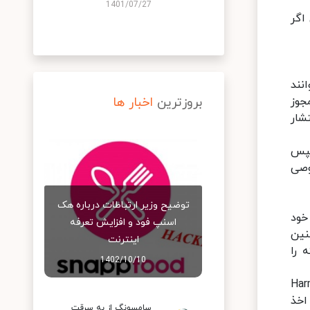
1401/07/27
اگر
نند
شن‌ها مجوز
بروزترین
اخبار ها
نتشار
. سپس
وصی
توضیح وزیر ارتباطات درباره هک
ن، خود
اسنپ‌ فود و افزایش تعرفه
چنین
اینترنت
 را
1402/10/10
AppGa و همچنین سیستم عامل HarmonyOS
برای نمونه هسته امنیتی TEE OS بکار رفته در HarmonyOS گواهی + EAL5 را اخذ
سامسونگ از به سرقت