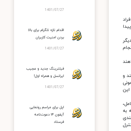
1401/07/27
راد
یدا
اقدام تازه تلگرام برای بالا
بردن امنیت کاربران
دیگر
 انجام
1401/07/27
هند
فیلترینگ جدید و عجیب
ی کنند و
ایرانسل و همراه اول!
ونی
1401/07/27
این
امل،
اپل برای مراسم رونمایی
سته به
آیفون ۱۴ دعوت‌نامه
ندی
فرستاد
ترل