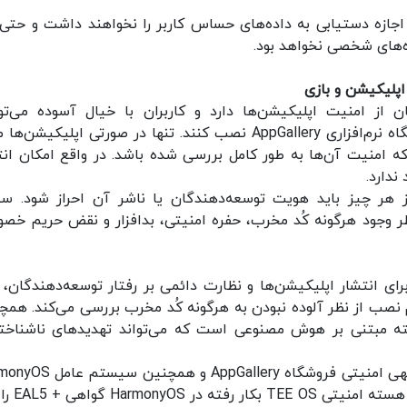
جازه دستیابی به داده‌های حساس کاربر را نخواهند داشت و حتی 
ده‌های شخصی نخواهد بود.
از امنیت اپلیکیشن‌ها دارد و کاربران با خیال آسوده می‌توا
اپلیکیشن‌ها و بازی‌های دلخواه خود را از طریق فروشگاه نرم‌افزاری AppGallery نصب کنند. تنها در صورتی اپلیکی
AppGallery را پیدا می‌کنند که امنیت آن‌ها به طور کامل بررسی شده باشد. در واقع امکان ا
ندارد.
یک برنامه بر روی AppGallery پیش از هر چیز باید هویت توسعه‌دهندگان یا ناشر آن احراز شود
ظر وجود هرگونه کُد مخرب، حفره امنیتی، بدافزار و نقض حریم خص
زون بر قوانین سخت‌گیرانه فروشگاه AppGallery برای انتشار اپلیکیشن‌ها و نظارت دائمی بر رفتار توسعه‌دهندگا
کیشن‌ها را هنگام نصب از نظر آلوده نبودن به هرگونه کُد مخرب بررسی می‌کند. هم
ته مبتنی بر هوش مصنوعی است که می‌تواند تهدیدهای ناشناخته
آنچه که اشاره شد تنها ادعاهای هواوی نیستند و رویهی امنیتی فروشگاه llery
موفق به کسب تأییدیه‌های معتبر شده‌اند. 