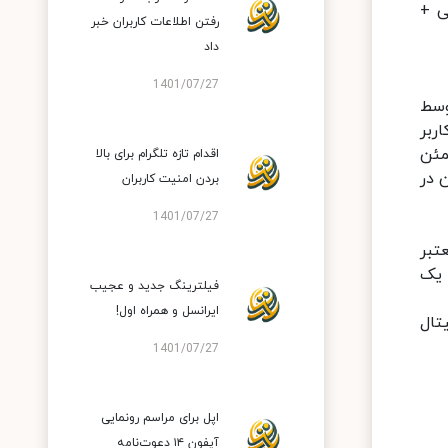
H نیز دارای گواهی +
رفتن اطلاعات کاربران خبر
داد
1401/07/27
یاری که توسط
 این طریق کاربر
 همواره مطمئن
اقدام تازه تلگرام برای بالا
 در
بردن امنیت کاربران
1401/07/27
عتبر
 اندروید تنها یک
فیلترینگ جدید و عجیب
ایرانسل و همراه اول!
تال
1401/07/27
اپل برای مراسم رونمایی
آیفون ۱۴ دعوت‌نامه