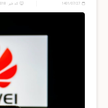
1401/07/27
کد خبر : 8018