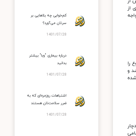
 از
 از
واجه
کم‌خوابی چه بلاهایی بر
سرتان می‌آورد؟
1401/07/28
درباره بیماری "وبا" بیشتر
 را
بدانید
د و
1401/07/28
شده
اشتباهات روزمره‌ای که به
ضرر سلامت‌تان هستند
1401/07/28
چار
امی