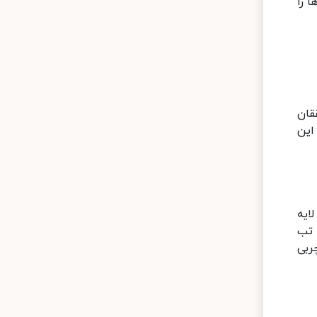
 را
قان
این
ایه
 تب
ربی