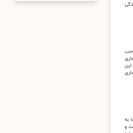
دگی
وجب
اری
این
اری
 به
ت و