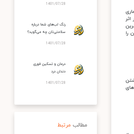
1401/07/28
اری
اثر
رنگ لب‌های شما درباره
رین
سلامتی‌تان چه می‌گوید؟
 را
1401/07/28
درمان و تسکین فوری
دندان درد
شتن
1401/07/28
های
مطالب
مرتبط