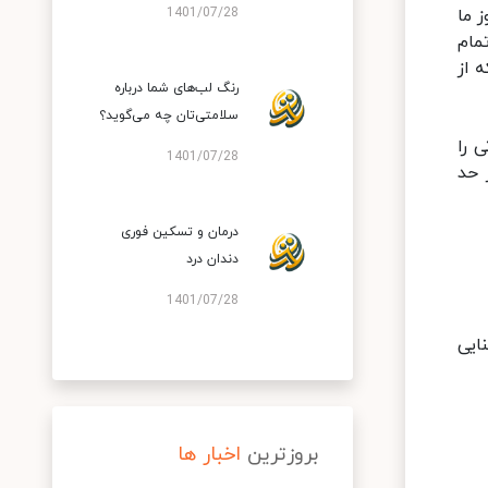
 ما
1401/07/28
مام
 از
رنگ لب‌های شما درباره
سلامتی‌تان چه می‌گوید؟
 را
1401/07/28
 حد
درمان و تسکین فوری
دندان درد
1401/07/28
ایی
بروزترین
اخبار ها