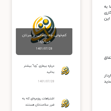
 به
اری
این
کم‌خوابی چه بلاهایی بر سرتان
می‌آورد؟
1401/07/28
 اتفاق
درباره بیماری "وبا" بیشتر
بدانید
دار
دید
1401/07/28
اشتباهات روزمره‌ای که به
ضرر سلامت‌تان هستند