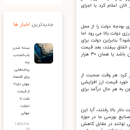
ن اعلام کرد با اجرای
جدیدترین
اخبار ها
بودجه دولت را از محل
ی دولت بالا می رود اما
؟ بنابراین دولت برای
تفاق بیفتد، بعد قیمت
بسته شدن
دلار مشخص می شود، حالا ممکن است آن موقع قیمت دلار ۱۸ هزار تومان باشد یا همان ۳۰ هزار
باب‌المندب
چه
پیامدهایی
 کرد: هر وقت صحبت از
برای اقتصاد
ورد قیمت ارز افزایشی
جهان دارد؟؛
ه هر حال درآمد برای
از قیمت
نفت تا
تجارت
ر بالا رفتند، آیا این
جهانی
ایع بورسی ما در حوزه
وانند در مقابل کاهش
1405/04/
28