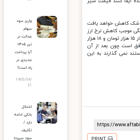
ه ایفا کنند قیمت شیر
واریز سود
 شک کاهش خواهد یافت
سهام
نگی موجب کاهش نرخ ارز
عدالت در
در بازار شود اشتباه است. مگر میزان دلار خانگی چقدر است؟ کسانی که از دلار ۱۵ هزار تومان و ۱۸ هزار
تیر ۱۴۰۵؛
فق است چون بعد از آن
آیا پرداخت
د نمی گذارند به این
جدیدی در
راه است؟
1405/04/
21
اختلال
بانکی ادامه
دارد /
https://www.afta
تکلیف
سود سپرده
PRINT