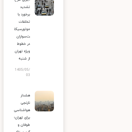
تشدید
برخورد با
تخلفات
موتورسیکل
ت‌سواران
در خطوط
ویژه تهران
از شنبه
1405/05/
03
هشدار
نارنجی
هواشناسی
برای تهران؛
طوفان و