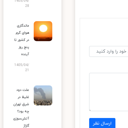
1405/04/
28
ماندگاری
هوای گرم
در کشور تا
پنج روز
آینده
1405/04/
21
علت دود
غلیظ در
شرق تهران
چه بود؟
آتش‌سوزی
ارسال نظر
گاراژ