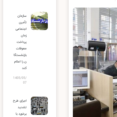
سازمان
تأمین
اجتماعی
زمان
پرداخت
معوقات
بازنشستگا
ن را اعلام
کند
1405/05/
07
اجرای طرح
تشدید
برخورد با