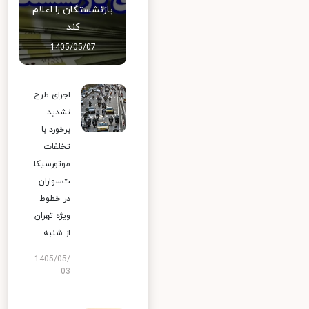
بازنشستگان را اعلام
کند
1405/05/07
اجرای طرح
تشدید
برخورد با
تخلفات
موتورسیکل
ت‌سواران
در خطوط
ویژه تهران
از شنبه
1405/05/
03