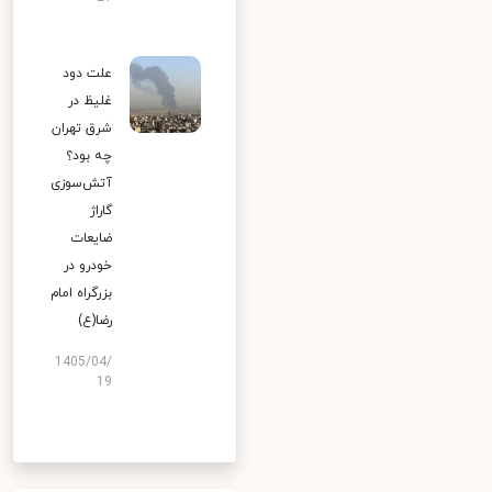
علت دود
غلیظ در
شرق تهران
چه بود؟
آتش‌سوزی
گاراژ
ضایعات
خودرو در
بزرگراه امام
رضا(ع)
1405/04/
19