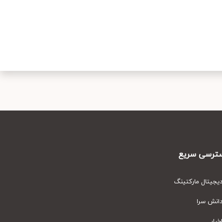
رسی سریع
یتال مارکتینگ
نش سرا
ار