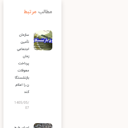
مطالب
مرتبط
سازمان
تأمین
اجتماعی
زمان
پرداخت
معوقات
بازنشستگا
ن را اعلام
کند
1405/05/
07
اجرای طرح