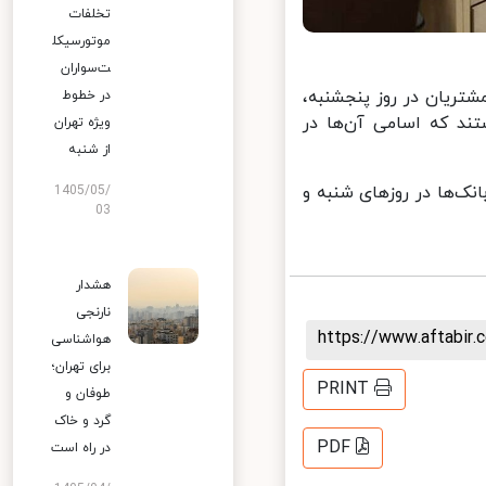
تخلفات
موتورسیکل
ت‌سواران
ریان در روز پنجشنبه،
در خطوط
ت کشیک (از ساعت ۹ الی ۱۱) دایر هستند که اسامی آن‌ها در
ویژه تهران
از شنبه
‌ها در روزهای شنبه و
1405/05/
03
هشدار
نارنجی
https://www.aftabi
هواشناسی
برای تهران؛
PRINT
طوفان و
گرد و خاک
PDF
در راه است