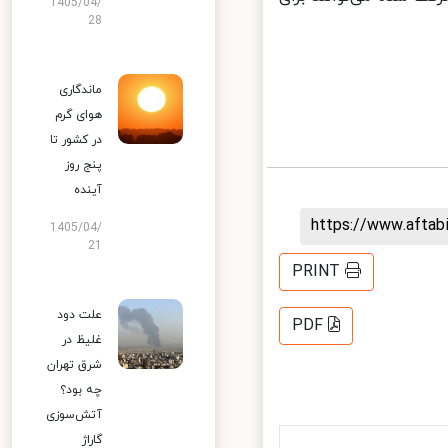
1405/04/
28
ماندگاری
هوای گرم
در کشور تا
پنج روز
آینده
https://www.afta
1405/04/
21
PRINT
علت دود
PDF
غلیظ در
شرق تهران
چه بود؟
آتش‌سوزی
گاراژ