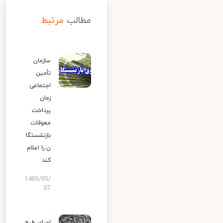
مطالب
مرتبط
سازمان
تأمین
اجتماعی
زمان
پرداخت
معوقات
بازنشستگا
ن را اعلام
کند
1405/05/
07
اجرای طرح