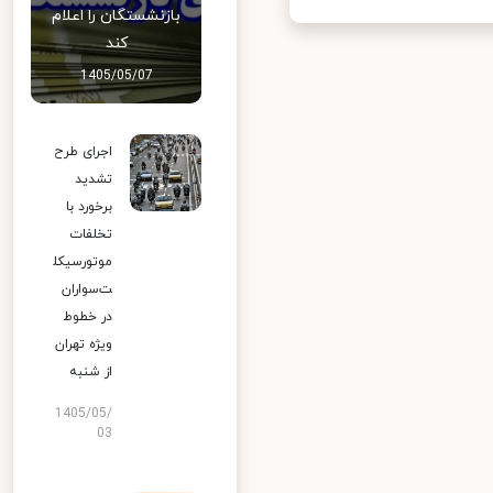
بازنشستگان را اعلام
کند
1405/05/07
اجرای طرح
تشدید
برخورد با
تخلفات
موتورسیکل
ت‌سواران
در خطوط
ویژه تهران
از شنبه
1405/05/
03