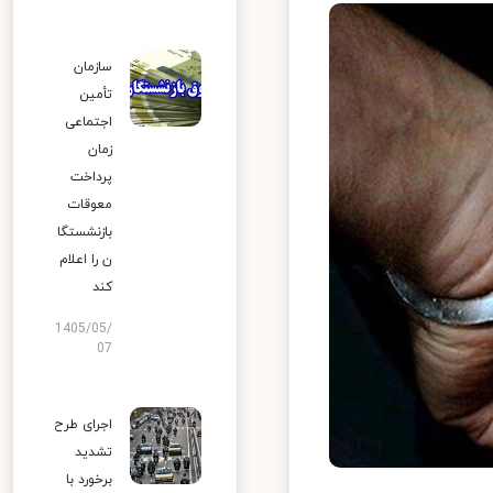
سازمان
تأمین
اجتماعی
زمان
پرداخت
معوقات
بازنشستگا
ن را اعلام
کند
1405/05/
07
اجرای طرح
تشدید
برخورد با