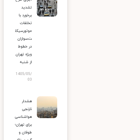
تشدید
برخورد با
تخلفات
موتورسیکل
ت‌سواران
در خطوط
ویژه تهران
از شنبه
1405/05/
03
هشدار
نارنجی
هواشناسی
برای تهران؛
طوفان و