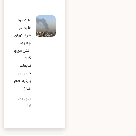
علت دود
غلیظ در
شرق تهران
چه بود؟
آتش‌سوزی
گاراژ
ضایعات
خودرو در
بزرگراه امام
رضا(ع)
1405/04/
19