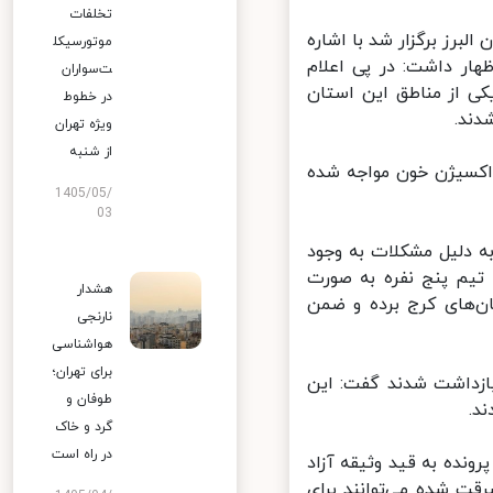
تخلفات
ز برگزار شد با اشاره
موتورسیکل
اظهار داشت: در پی اعلام
ت‌سواران
ن بسته در یکی از مناطق این استان
در خطوط
ند.
ویژه تهران
از شنبه
اکسیژن خون مواجه شده
1405/05/
03
 دلیل مشکلات به وجود
م پنج نفره به صورت
هشدار
ا به بیابان‌های کرج برده و ضمن
نارنجی
هواشناسی
برای تهران؛
ازداشت شدند گفت: این
طوفان و
.
گرد و خاک
در راه است
نده به قید وثیقه آزاد
ت شده می‌توانند برای