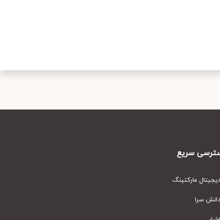
رسی سریع
یتال مارکتینگ
نش سرا
ار