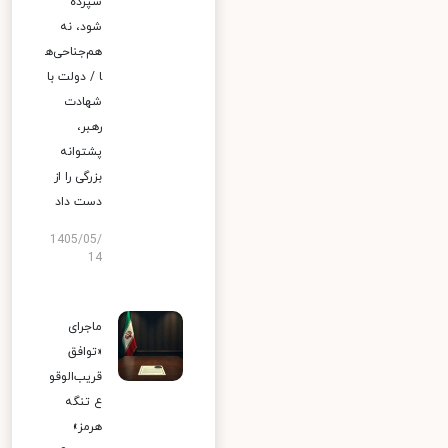
سپرده
شود، نه
هم‌جناحی‌ه
ا / دولت با
شهادت
رهبر،
پشتوانه
بزرگی را از
دست داد
1405/05/
14
ماجرای
«توافق
قریب‌الوقو
ع تنگه
هرمز»