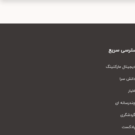
رسی سریع
یتال مارکتینگ
نش سرا
ار
رسانه ای
دشگری
دکست