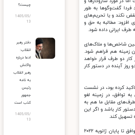
 در مورد سازوکارها و
چیست؟
ردا گفت‌وگوها به طور
ض نکند و یا تحریم‌های
1405/05/
فزود: مطالبه به حق و
13
رف ایرانی داده شود.
دفتر رهبر
ن شاخص‌ها و ملاک‌های
انقلاب:
زمینه هم فراهم شود.
ادعا درباره
ر دو طرف قرار خواهد
ز آینده در دستور کار
واکنش
رهبر انقلاب
به نامه
کید کرده بود، در نشست
رئیس
توافق، در زمینه لغو
جمهور
ف‌های مقابل ما هم به
کذب است
ور کار باشد و اگر این
1405/05/
تسهیل کند.
13
وی در پاسخ به سووال خبرنگار ایرنا مبنی براینکه ایا امکان دست یابی به توافق تا پایان ژانویه ۲۰۲۲