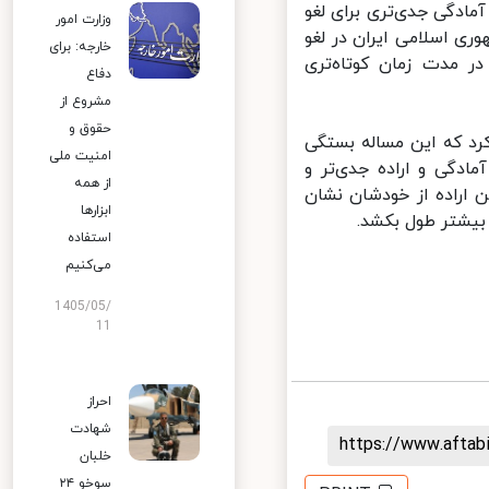
دگی جدی‌تری برای لغو
وزارت امور
ی اسلامی ایران در لغو
خارجه: برای
 مدت زمان کوتاه‌تری
دفاع
مشروع از
حقوق و
د که این مساله بستگی
امنیت ملی
دگی و اراده جدی‌تر و
از همه
 اراده از خودشان نشان
ابزارها
یشتر طول بکشد.
استفاده
می‌کنیم
1405/05/
11
احراز
شهادت
https://www.afta
خلبان
سوخو ۲۴