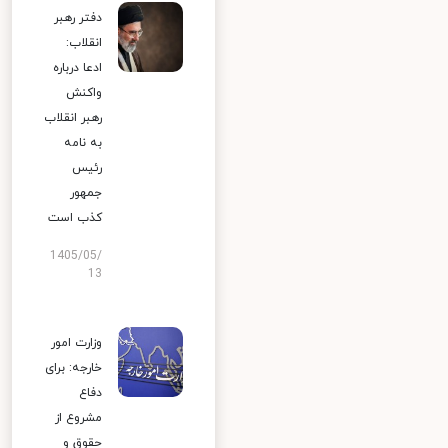
دفتر رهبر
انقلاب:
ادعا درباره
واکنش
رهبر انقلاب
به نامه
رئیس
جمهور
کذب است
1405/05/
13
وزارت امور
خارجه: برای
دفاع
مشروع از
حقوق و