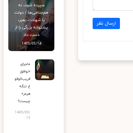
سپرده شود، نه
هم‌جناحی‌ها / دولت
با شهادت رهبر،
ارسال نظر
پشتوانه بزرگی را از
دست داد
1405/05/14
ماجرای
«توافق
قریب‌الوقو
ع تنگه
هرمز»
چیست؟
1405/05/
13