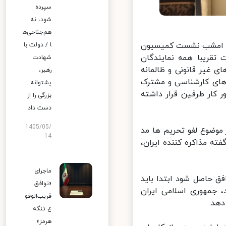
سپرده
شود، نه
هم‌جناحی‌ه
ت: امشب نشست کمیسیون
ا / دولت با
قریبا همه نمایندگان
شهادت
غیر قانونی و ظالمانه
رهبر،
ای کارشناسی و مشترک
پشتوانه
 دستور کار طرفین قرار داشته
بزرگی را از
دست داد
1405/05/
وضوع لغو تحریم ها مد
14
 مذاکره کننده ایران،
ماجرای
 حاصل شود ابتدا باید
«توافق
 جمهوری اسلامی ایران
قریب‌الوقو
د.
ع تنگه
هرمز»