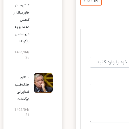
PDF
تنش‌ها در
خاورمیانه را
کاهش
دهند و به
دیپلماسی
بازگردند
1405/04/
25
سناتور
جنگ‌طلب
ضدایرانی
درگذشت
1405/04/
21