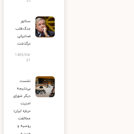
25
سناتور
جنگ‌طلب
ضدایرانی
درگذشت
1405/04/
21
نشست
بی‌نتیجه
دیگر شورای
امنیت
درباره ایران؛
مخالفت
روسیه و
چین و