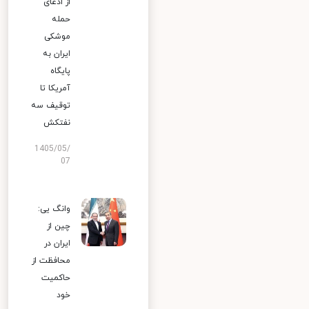
از ادعای
حمله
موشکی
ایران به
پایگاه
آمریکا تا
توقیف سه
نفتکش
1405/05/
07
وانگ یی:
چین از
ایران در
محافظت از
حاکمیت
خود