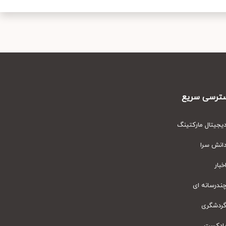
رسی سریع
یتال مارکتینگ
نش سرا
ار
رسانه ای
دشگری