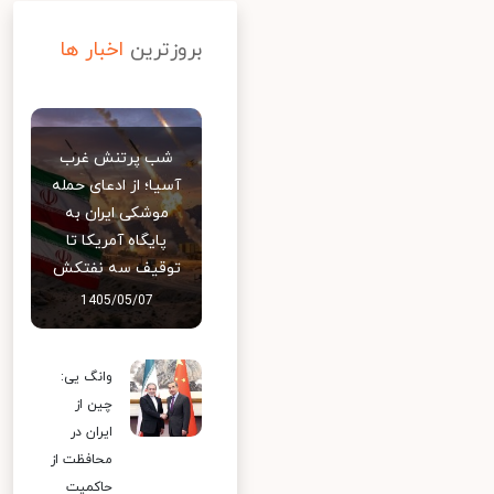
بروزترین
اخبار ها
شب پرتنش غرب
آسیا؛ از ادعای حمله
موشکی ایران به
پایگاه آمریکا تا
توقیف سه نفتکش
1405/05/07
وانگ یی:
چین از
ایران در
محافظت از
حاکمیت