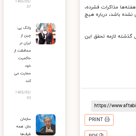
1405/05/
ته‌ها مذاکرات فشرده،
07
نشده باشد، درباره هیچ
وانگ یی:
اقع‌بینی، خودداری از زیاده‌خواهی و توجه به تجربه ۴ سال گذشته لازمه تحقق این
چین از
ایران در
محافظت از
حاکمیت
خود
حمایت می
کند
1405/05/
03
https://www.afta
سازمان
PRINT
ملل: همه
طرف‌ها