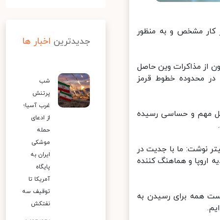
 کار مشخص و به منظور
جدیدترین
اخبار ها
ن از مذاکرات وین حاصل
ر محدوده خطوط قرمز
شب
پرتنش
غرب آسیا؛
حل مهم و حساسی رسیده
از ادعای
حمله
موشکی
 نوشت: ما با جدیت در
ایران به
روپا و هماهنگ‌ کننده
پایگاه
آمریکا تا
توقیف سه
ست همه برای رسیدن به
نفتکش
.