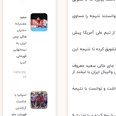
نستند نتیجه را مساوی
صعود
مقتدرانه
دختران
بازی، بلندقامتان ایران تیم برتر میدان بوده و با نتیجه ۱۴ بر ۱۱ از تیم ملی آمریکا پیش
هاکی چمن
ایران به
زیکن را تشویق کرده تا نتیجه این
نیمه‌نهایی
قهرمانی
آسیا
که با جای خالی سعید معروف
یبال ایران با لبخند از
1405/05/
03
شت و توانست با نتیجه
اسپانیا با
شکست
آرژانتین
قهرمان جام
در ابتدای ست دوم، ملی پوشان والیبال ایران مانند ست گذشته بازی را خوب شروع کرده و با امتیاز ۶