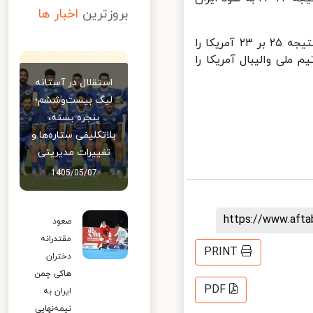
بروزترین
اخبار ها
بلندقامتان ایران در پایان ست سوم، تیم برتر میدان بودند و توانستند با نتیجه ۲۵ بر ۲۳ آمریکا را
والیبال ایران با نتیجه قاطع ۳ بر صفر تیم ملی والیبال آمریکا را
استقلال در آستانه
لیگ بیست‌وششم؛
پنجره بسته،
بلاتکلیفی ستاره‌ها و
تغییرات مدیریتی
1405/05/07
https://www.aft
صعود
مقتدرانه
PRINT
دختران
هاکی چمن
PDF
ایران به
نیمه‌نهایی