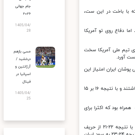
جام جهانی
 با باخت در این ست،
۲۰۲۶
1405/04/
 پیش رفته و در امتیاز ۳ برابر شدند اما دفاع روی تو آمریکا
28
ی تیم ملی آمریکا سخت
مسی بازهم
درخشید /
آرژانتین و
ی پوشان ایران امتیاز این
اسپانیا در
فینال
در اواسط بازی، ملی پوشان والیبال ایران عملکرد خوبی در سرویس و حمله داشتند و با نتیجه ۱۶ بر ۱۵
1405/04/
25
اه بود که اکثرا برای
در اواخر این ست، میلاد عبادی پور نتوانست در حمله موفق باشد تا ایران با نتیجه ۲۲-۲۱ از حریف
عقب بیفتد اما دفاع سید محمد موسوی باعث شد ایران به بازی برگردد تا نتیجه ۲۴-۲۳ به سود ایران