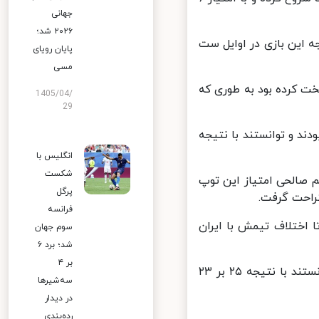
جهانی
۲۰۲۶ شد؛
ه این بازی در اوایل ست
پایان رویای
مسی
 کرده بود به طوری که
1405/04/
29
ند و توانستند با نتیجه
انگلیس با
شکست
یثم صالحی امتیاز این توپ
پرگل
احت گرفت.
فرانسه
 تا اختلاف تیمش با ایران
سوم جهان
شد؛ برد ۶
بر ۴
در انتهای ست دوم این دیدار، بلندقامتان ایران تیم برتر میدان بوده و توانستند با نتیجه ۲۵ بر ۲۳
سه‌شیرها
در دیدار
رده‌بندی