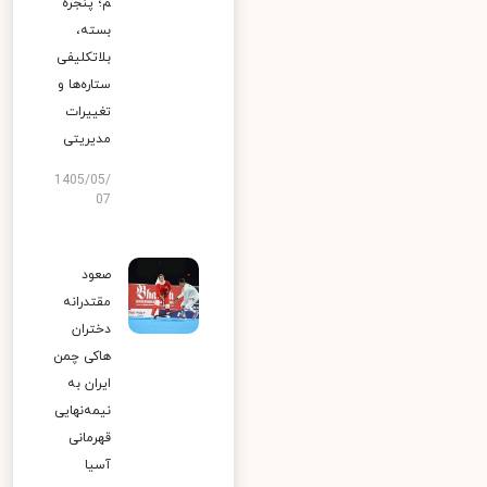
م؛ پنجره
بسته،
بلاتکلیفی
ستاره‌ها و
تغییرات
مدیریتی
1405/05/
07
صعود
مقتدرانه
دختران
هاکی چمن
ایران به
نیمه‌نهایی
قهرمانی
آسیا