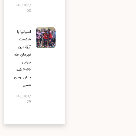
1405/05/
03
اسپانیا با
شکست
آرژانتین
قهرمان جام
جهانی
۲۰۲۶ شد؛
پایان رویای
مسی
1405/04/
29