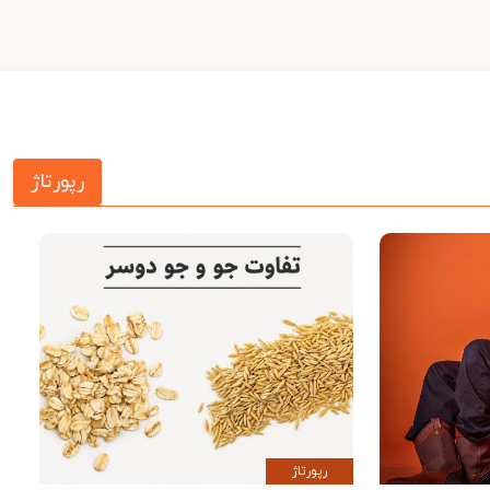
رپورتاژ
رپورتاژ