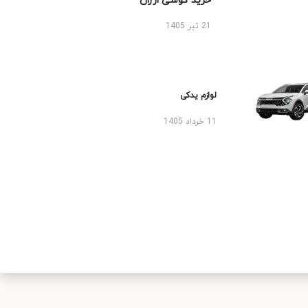
خرید گوشی ارزان
21 تیر 1405
لوازم یدکی
11 خرداد 1405