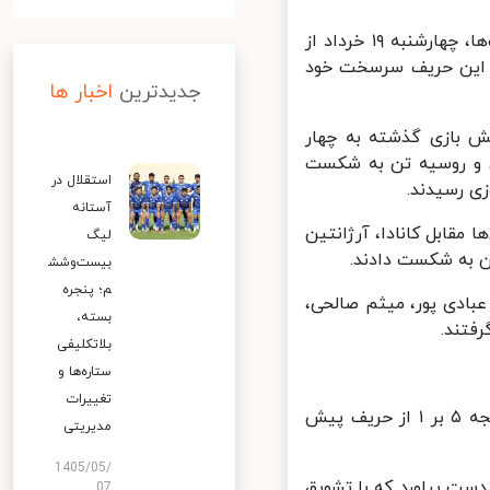
تیم ملی والیبال مردان ایران در هفتمین دور از رقابت‌های لیگ ملت‌ها، چهارشنبه ۱۹ خرداد از
نهایت موفق شد ۳ بر صفر از سد این حریف سرسخت خود
جدیدترین
اخبار ها
ش بازی گذشته به چهار
ن و روسیه تن به شکست
استقلال در
زی رسیدند.
آستانه
مقابل کانادا، آرژانتین
لیگ
ن به شکست دادند.
بیست‌وشش
م؛ پنجره
ادی پور، میثم صالحی،
بسته،
تند.
بلاتکلیفی
ستاره‌ها و
تغییرات
ملی پوشان والیبال ایران بازی را بسیار خوب شروع کرده و توانستند با نتیجه ۵ بر ۱ از حریف پیش
مدیریتی
1405/05/
ت بیاورد که با تشویق
07