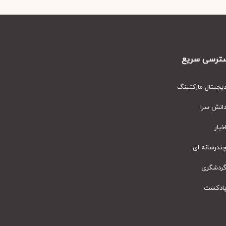
رسی سریع
یتال مارکتینگ
نش سرا
ار
رسانه ای
دشگری
دکست