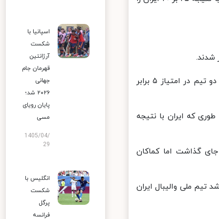
اسپانیا با
شکست
آرژانتین
قهرمان جام
اشتباهات فردی ملی پوشان ایران و تیم ملی والیبال اسلوونی باعث شد تا دو تیم در امتیاز ۵ برابر
جهانی
۲۰۲۶ شد؛
پایان رویای
ری که ایران با نتیجه
مسی
1405/04/
29
ای گذاشت اما کماکان
انگلیس با
تیم ملی والیبال ایران
شکست
پرگل
فرانسه