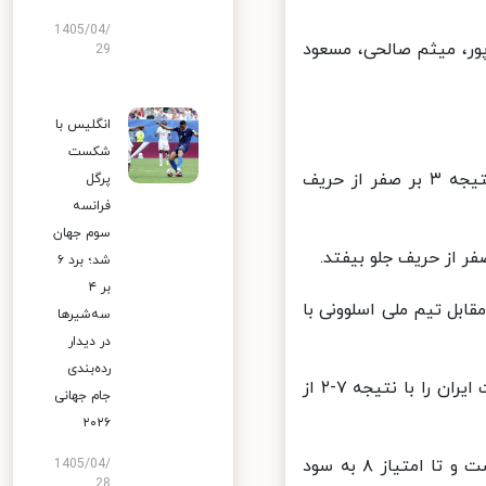
1405/04/
ر، میثم صالحی، مسعود
29
انگلیس با
شکست
در ابتدای این ست، ملی‌پوشان ایران عملکرد خوبی داشته و توانستند با نتیجه ۳ بر صفر از حریف
پرگل
فرانسه
سوم جهان
شد؛ برد ۶
بر ۴
ابل تیم ملی اسلوونی با
سه‌شیرها
در دیدار
رده‌بندی
در امتیاز ۷ به سود ایران، سعید معروف با یک جای خالی بسیار زیبا توانست ایران را با نتیجه ۷-۲ از
جام جهانی
۲۰۲۶
سید محمد موسوی در ابتدای این ست، در دفاع روی تور عملکرد خوبی داشت و تا امتیاز ۸ به سود
1405/04/
28