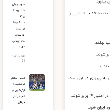
اورد.
سوم جهان
شد؛ برد ۶
تیم ملی اسلوونی در انتهای ست سوم تیم برتر میدان بود و موفق شد با نتیجه ۲۵ بر ۱۹ ایران را
بر ۴
سه‌شیرها
در دیدار
رده‌بندی
جام جهانی
۲۰۲۶
1405/04/
28
 افتاد تا امیدش به پیروزی در این ست
مسی بازهم
درخشید /
آرژانتین و
ابر شوند.
اسپانیا در
فینال