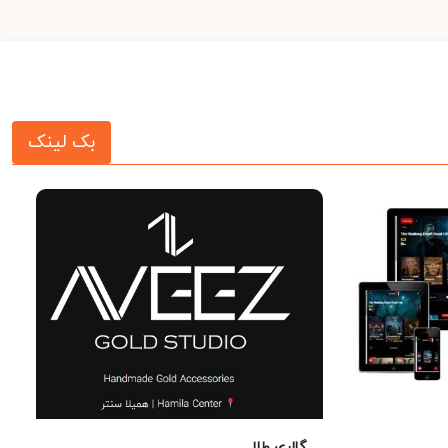
بک لینک
گالری طلا