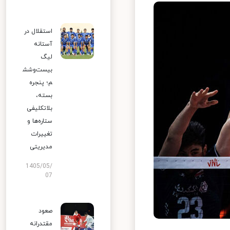
استقلال در
آستانه
لیگ
بیست‌وشش
م؛ پنجره
بسته،
بلاتکلیفی
ستاره‌ها و
تغییرات
مدیریتی
1405/05/
07
صعود
مقتدرانه