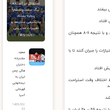
استقلال در آستانه
لیگ بیست‌وششم؛
پنجره بسته،
بلاتکلیفی ستاره‌ها و
تغییرات مدیریتی
در ادامه کار، تیم ملی والیبال اسلوونی بهتر از تیم ملی والیبال ایران کار کرد و با نتیجه ۱۱-۸ همچنان
1405/05/07
ت را جبران کنند تا با
صعود
مقتدرانه
دختران
هاکی چمن
ایران به
 حفظ اختلاف وقت استراحت
نیمه‌نهایی
قهرمانی
آسیا
1405/05/
تیم ملی والیبال اسلوونی در انتهای ست دوم تیم برتر میدان بود و توانست با نتیجه ۲۵ بر ۲۰ ایران را
03