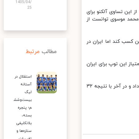
1405/04/
25
در امتیاز ۲۰ برابر شوند. پس از این تساوی آلکنو برای
ز ۲۴ به سود ایران، سید محمد موسوی توانست از
ئن کسب کند اما ایران در
مطالب
مرتبط
امتیاز این توپ برای ایران
استقلال در
آستانه
در انتهای ست چهارم، تیم ملی والیبال اسلوونی دریافت های خوبی را انجام داد و در آخر با نتیجه ۳۲
لیگ
بیست‌وشش
م؛ پنجره
بسته،
بلاتکلیفی
ستاره‌ها و
تغییرات