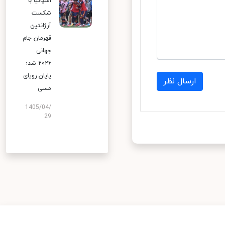
اسپانیا با
شکست
آرژانتین
قهرمان جام
جهانی
۲۰۲۶ شد؛
پایان رویای
ارسال نظر
مسی
1405/04/
29