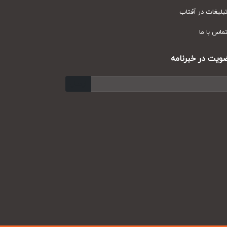
یغات در آفتاب
س با ما
ت در خبرنامه
ارسال