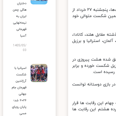
دختران
ایسنا: تیم ملی والیبال مردان ایران در دوازدهمین دور از رقابت‌های لیگ ملت‌ها، پنجشنبه ۲۷ خرداد از
هاکی چمن
ر یک مغلوب شد تا پنجمین شکست متوالی خود
ایران به
نیمه‌نهایی
قهرمانی
بل اسلوونی صف آرایی کردند که در ۱۱ بازی گذشته مقابل هلند، کانادا،
آسیا
مان، استرالیا و برزیل
1405/05/
03
فق شده هشت پیروزی در
ل شکست خورده و برابر
اسپانیا با
ی رسیده است.
شکست
آرژانتین
 اسلوونی در بازی دوستانه توانست
قهرمان جام
جهانی
۲۰۲۶ شد؛
متیازی است و در رده چهام این رقابت ها قرار
پایان رویای
وزی ۱۸ امتیازی بوده و در رده هشتم این رقابت ها
مسی