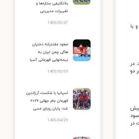
بلاتکلیفی ستاره‌ها و
تغییرات مدیریتی
1405/05/07
 با
صعود مقتدرانه دختران
هاکی چمن ایران به
نیمه‌نهایی قهرمانی آسیا
ند. در
یکنان هر دو
1405/05/03
اسپانیا با شکست آرژانتین
قهرمان جام جهانی ۲۰۲۶
ا آرژانتین 5 بر 4 از ایران پیش
شد؛ پایان رویای مسی
تیم به وقت استراحت فنی اول رفتند. در امتیاز 16 بر 14 به سود
1405/04/29
. این ست در