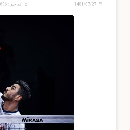
1401/07/27
کد خبر : 7696