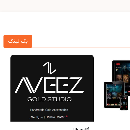
بک لینک
گالری طلا