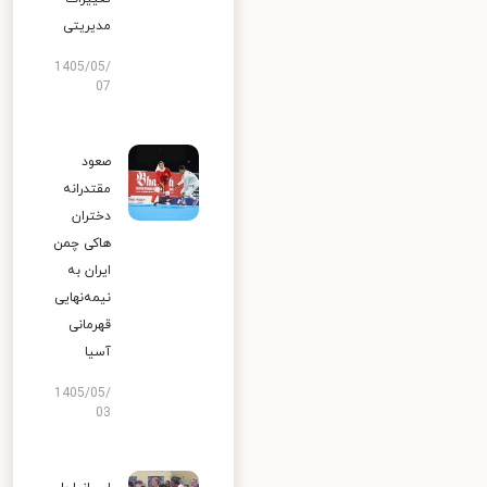
مدیریتی
1405/05/
07
صعود
مقتدرانه
دختران
هاکی چمن
ایران به
نیمه‌نهایی
قهرمانی
آسیا
1405/05/
03