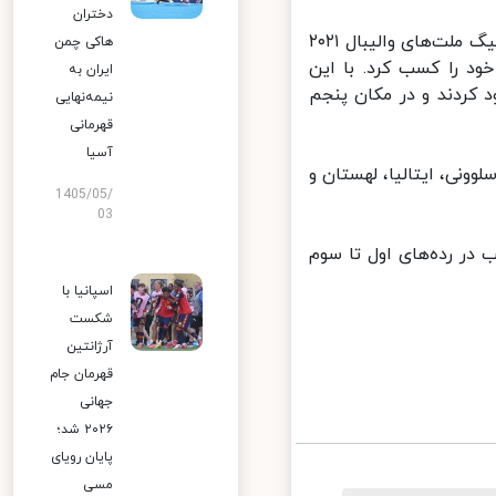
دختران
ایرنا: تیم ملی والیبال ایران دیشب (چهارشنبه) در هفتمین مسابقه خود در لیگ ملت‌های والیبال ۲۰۲۱
هاکی چمن
د را کسب کرد. با این
ایران به
ک پله در جدول صعود کردند و در مکان پنجم
نیمه‌نهایی
قهرمانی
آسیا
ونی، ایتالیا، لهستان و
1405/05/
03
ات هستند به ترتیب در رده‌های اول تا سوم
اسپانیا با
شکست
آرژانتین
قهرمان جام
جهانی
۲۰۲۶ شد؛
پایان رویای
مسی