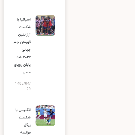
اسپانیا با
شکست
آرژانتین
قهرمان جام
جهانی
۲۰۲۶ شد؛
پایان رویای
مسی
1405/04/
29
انگلیس با
شکست
پرگل
فرانسه