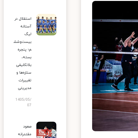
استقلال در
آستانه
لیگ
بیست‌وشش
م؛ پنجره
بسته،
بلاتکلیفی
ستاره‌ها و
تغییرات
مدیریتی
1405/05/
07
صعود
مقتدرانه