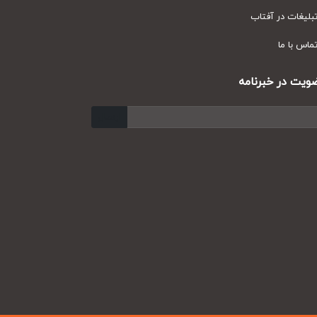
یغات در آفتاب
س با ما
ت در خبرنامه
ارسال