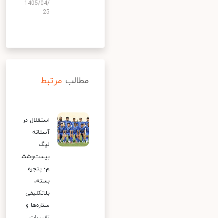
1405/04/
25
مطالب
مرتبط
استقلال در
آستانه
لیگ
بیست‌وشش
م؛ پنجره
بسته،
بلاتکلیفی
ستاره‌ها و
تغییرات