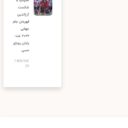
اسپانیا با
شکست
آرژانتین
قهرمان جام
جهانی
۲۰۲۶ شد؛
پایان رویای
مسی
1405/04/
29