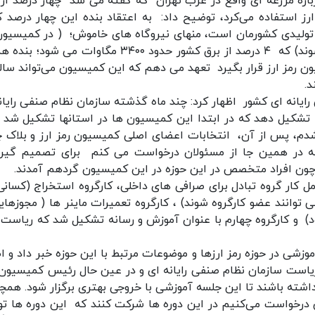
باره مزرعه ای واقع در غرب تهران که گفته می شد چهار درصد از 
رز استفاده می‌کرد، توضیح داد: به اعتقاد بنده این چهار درصد کا
ر کلی ۸۵ هزار مگاوات برق تولیدی کشورمان است، منهای نیروگاه های خاموش؛ ( در کمیسی
این موضوع پرداختیم که این نیروگاه ها باید فعال شوند) که ۴ درصد از برق کشور حدود ۳۴۰۰ مگاوات می
ون رمز ارز قرار بگیرد تعهد می دهم که این کمیسیون می‌تواند سالی
یانه ای کشور اظهار کرد: چند ماه گذشته سازمان نظام صنفی رایانه
تشکیل دهد که در ابتدا این کمیسیون ها در استانها تشکیل شد و
شدم، پس از آن، انتخابات اعضای اصلی کمیسیون رمز ارز و بلاک 
ه در همین جا از مسئولان درخواست می کنم برای تصمیم گیر
چون افراد متخصص در این حوزه در اين کمیسیون گردهم آمدند.
ل کار گروه تبادل برای صرافی های داخلی، کارگروه استخراج (کسانی
وانند عضو کارگروه شوند) ، کارگروه تعمیرات ماینر ها‌ ( مجوزهایی
) و کارگروه چهارم با عنوان آموزش و رسانه تشکیل شد‌ كه رياست 
موزشی در حوزه رمز ارزها و موضوعات مرتبط با این حوزه خبر داد و اظ
 ریاست سازمان نظام صنفی رایانه ای و در عین حال رئیس کمیسیون 
ا داشته باشند تا این جلسه آموزشی با خروجی بهتری برگزار شود. همچ
لس درخواست می‌کنیم در این دوره ها شرکت کنند که این دوره ها ت