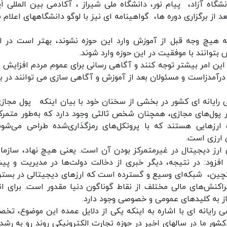
اه آزاد، پیام نور، دانشگاه ملی شیراز ، آکادمی بین المللی اَپ
 شود و بعد از برگزاری دوره ها، گواهینامه ای نیز با لوگو دانشگاههاى اعلام
 هیچ وجه قبل از آموزش وارد این حوزه نشوند، بهتر است در اب
بتوانند با موفقیت در این حوزه وارد شوند‌.
این امر بیشتر توجه کنند و آگاهی رسانی برای عموم مردم افزایش یا
ر درآمدزاست و مسئولان بعد از آموزش و آگاهی سازی می توانند در ب
رایانه ای کشور در بخشی از سخنان خود با بیان اینکه پول مجازی
در پول‌های مجازی، همچنان شخص ثالثی وجود دارد که به‌طور متمرکز
ارزهایی هستند که با پروتکل‌های رمزگذاری‌شده طراحی می‌شون
 ارزی است.
ی ارز دیجیتال در غیرمتمرکز بودن آن است. یعنی هیچ نهاد، سازمان
فزود: در نتیجه، دیگر خبری از دخالت دولت‌ها در مدیریت و پیش
اکچین، شبکه‌ای وسیع و گسترده است که ارزهای دیجیتالی در بستر
تراکنش‌های مالی مختلف از نقاط گوناگون دنیا مقدور است. برای ان
از به کلید‌های عمومی و خصوصی وجود دارد.
رایانه ای با اشاره به اینکه یکی از دلایل عمده‌ این موضوع، تخ
شور ما در سالهای اخیر در حوزه تجارت الکترونیکی روند رو به رشدی