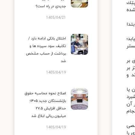
تِك
جدیدی در راه است؟
 شده
1405/04/21
تدا
بد؛
اختلال بانکی ادامه دارد /
ستر
تکلیف سود سپرده ها و
برداشت از حساب مشخص
 بر
شد
 بر
1405/04/19
د و
 یا
اصلاح نحوه محاسبه حقوق
برد
بازنشستگان جدید ۱۴۰۵؛
 آن
حداقل افزایش ۲۷.۵
جام
میلیون ریالی ابلاغ شد
صصی
1405/04/19
 را