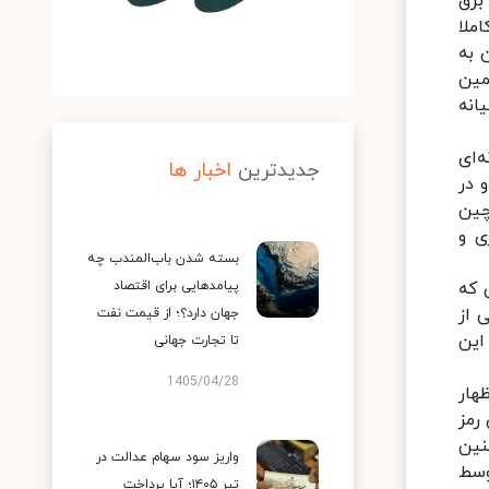
برق
ملا
ون به
 شود؛ بنده همین
انه
‌ای
جدیدترین
اخبار ها
 در
چین
ی و
بسته شدن باب‌المندب چه
 که
پیامدهایی برای اقتصاد
 از
جهان دارد؟؛ از قیمت نفت
اين
تا تجارت جهانی
1405/04/28
هار
رمز
نین
واریز سود سهام عدالت در
وسط
تیر ۱۴۰۵؛ آیا پرداخت