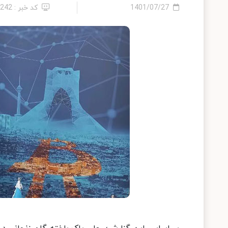
1401/07/27
کد خبر : 9242