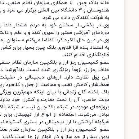
خانه بلاک چین با همکاری سازمان نظام صنفی، دانشگ
هندوستان و ٣ دانشگاه بين المللى برگزار می
به شرکت کنندگان داده می شود.
وی در بخشی از سخنان خود به مردم هشدار داد: به
دوره‌های آموزشی معتبر را سپری کنند و با علم و دانش 
وی در عین حال تاکید کرد: تقاضا می‌کنم مسئولان به 
به اعتقاد بنده فرا فناوری بلاک چین بسیار برای کشو
قانونگذاری اقدام کنند.
عضو کمیسیون رمز ارز و بلاکچین سازمان نظام صنفی 
خلاف رمزارز، لزوماً رمزنگاری شده نیست یادآورشد: 
این پول نظارت دارد. ارزهای دیجیتالی در حقیقت 
هدف‌شان کاهش تقلب و ممانعت از جعل و کلاه‌برداری
پاک باخته گان زنجانی با بیان اینکه مهم‌ترین ویژگ
دولت خاصی، آن را تحت نظارت و کنترل خود ندارد ا
پروژه‌های موجود در شبکه بلاک‌چین نیست. شبکه بل
تبادل می‌شوند. استفاده از انواع ارز دیجیتال برای 
هرگونه تراکنش با ارز دیجیتالی در بستری گسترده نی
عضو کمیسیون رمز ارز و بلاکچین سازمان نظام صنفی 
بودن بیش از حد ساز و کار انواع ارز ها است گفت: .ک