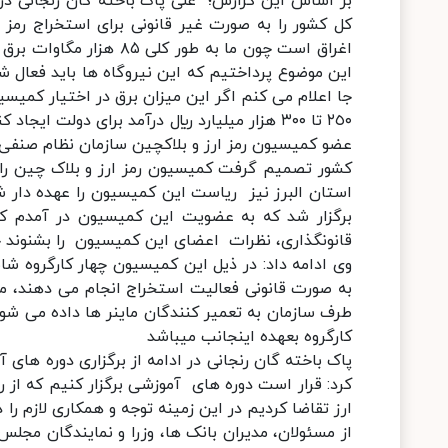
بر اساس این گزارش؛ علی پاک باخته گان زنجانی در
کل کشور را به صورت غیر قانونی برای استخراج رمز ا
اغراق است چون ما به طو
جا اعلام می کنم اگر این میزان برق در اختیار کمیسی
٢٥٠ تا ۳٠٠ هزار میلیارد ريال درآمد برای دولت ایجاد کند.
عضو کمیسیون رمز ارز و بلاکچین سازمان نظام صنفی را
کشور تصمیم گرفت کمیسیون رمز ارز و بلاک چین را 
استان البرز نیز ریاست این کمیسیون را عهده دار 
برگزار شد که به عضویت این کمیسیون در آمدم ک
قانونگذاری، نظرات اعضای این کمیسیون را بشنوند 
وی ادامه داد: در ذیل این کمیسیون چهار کارگروه شام
به صورت قانونی فعالیت استخراج انجام می دهند، می ت
طرف سازمان به تعمیر کنندگان ماینر ها داده می شود
كارگروه بعهده اينجانب ميباشد
پاک باخته گان رنجانی در ادامه از برگزاری دوره های آ
کرد: قرار است دوره های آموزشی برگزار کنیم که از
ارز تقاضا كرديم در این زمینه توجه و همکاری لازم ر
از مسئولان، مدیران بانک ها، وزرا و نمایندگان مج