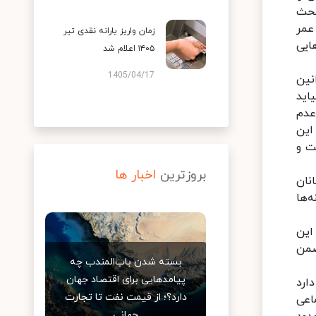
بحث
عمر
زمان واریز یارانه نقدی تیر
ایی
۱۴۰۵ اعلام شد
1405/04/17
نین
اید
عدم
این
ت و
بروزترین
اخبار ها
نان
‌ها
این
ضمن
بسته شدن باب‌المندب چه
پیامدهایی برای اقتصاد جهان
ارد
دارد؟؛ از قیمت نفت تا تجارت
اعی
جهانی