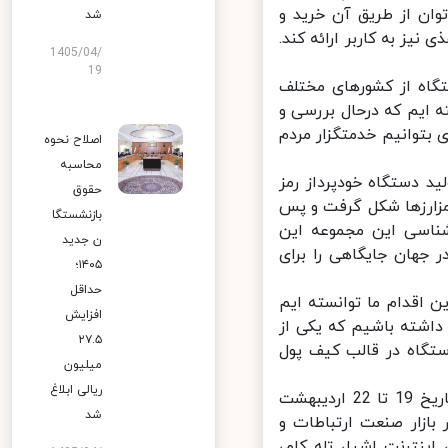
ن از طریق آن خرید و
شد
ز به کاربر ارائه کند.
1405/04/
19
گاه از کشورهاى مختلف
 ایم که درحال بررسى و
توانیم خدمتگزار مردم
اصلاح نحوه
محاسبه
 دستگاه خودپرداز رمز
حقوق
زارزها شکل گرفت و پس
بازنشستگا
ناسی این مجموعه این
ن جدید
جهان جایگاهی را برای
۱۴۰۵؛
حداقل
اقدام ما توانسته ایم
افزایش
اشته باشیم که یکی از
۲۷.۵
تگاه در قالب کیف پول
میلیون
ریالی ابلاغ
گفتنی است؛ نمایشگاه بین المللی ارتباطات و فناوری اطلاعات کیش در تاریخ 19 تا 22 اردیبهشت
شد
کشور در بازار صنعت ارتباطات و
ترنت اشیا، تله کام،