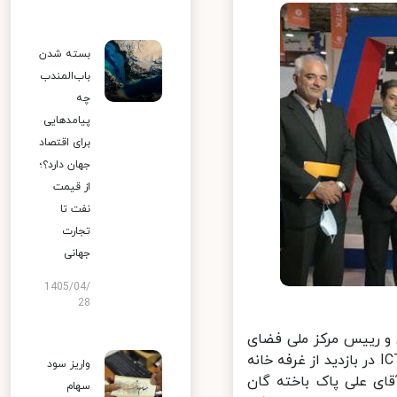
بسته شدن
باب‌المندب
چه
پیامدهایی
برای اقتصاد
جهان دارد؟؛
از قیمت
نفت تا
تجارت
جهانی
1405/04/
28
و رییس مرکز ملی فضای
مجازی ایران به همراه‌ محمد امین آقامیری، معاون فناوری و نوآوری وزارتICT در بازدید از غرفه خانه
واریز سود
ی علی پاک باخته گان
سهام