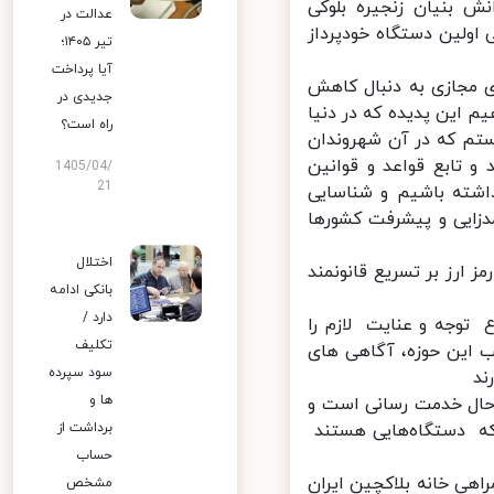
 بنيان زنجيره بلوكى
عدالت در
اولین دستگاه خودپرداز
تیر ۱۴۰۵؛
آیا پرداخت
مجازی به دنبال کاهش
جدیدی در
این پدیده که در دنیا
راه است؟
م که در آن شهروندان
 تابع قواعد و قوانین
1405/04/
21
شته باشیم و شناسایی
زایی و پیشرفت کشورها
اختلال
ارز بر تسریع قانونمند
بانکی ادامه
دارد /
وجه و عنایت لازم را
تکلیف
 این حوزه، آگاهی های
سود سپرده
ها و
ز در جهان در حال خدمت رسانی است و
ه دستگاه‌هایی هستند
برداشت از
حساب
ی خانه بلاکچین ایران
مشخص