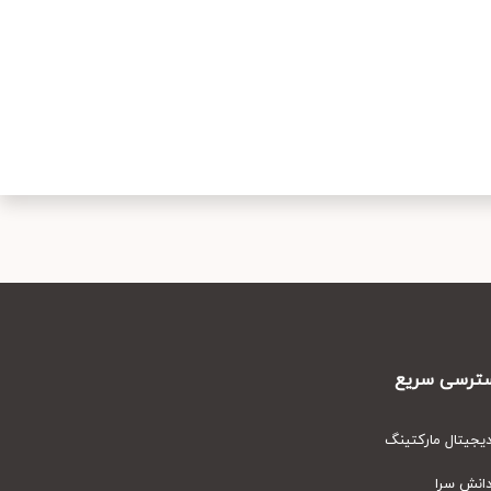
رسی سریع
یتال مارکتینگ
نش سرا