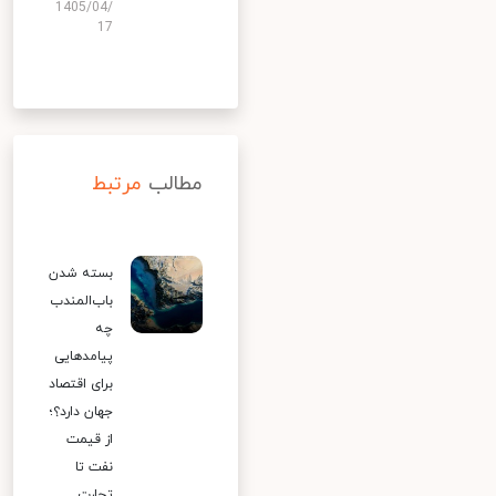
1405/04/
17
مطالب
مرتبط
بسته شدن
باب‌المندب
چه
پیامدهایی
برای اقتصاد
جهان دارد؟؛
از قیمت
نفت تا
تجارت