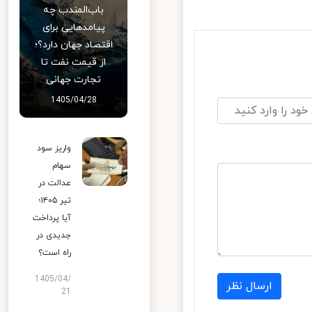
باب‌المندب چه
پیامدهایی برای
اقتصاد جهان دارد؟؛
از قیمت نفت تا
تجارت جهانی
1405/04/28
واریز سود
سهام
عدالت در
تیر ۱۴۰۵؛
آیا پرداخت
جدیدی در
راه است؟
1405/04/
ارسال نظر
21