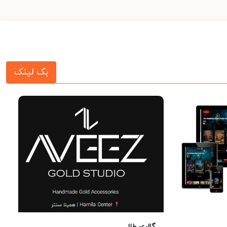
بک لینک
گالری طلا