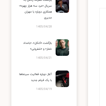
بازگشت نصرالله رادش به
سریال «مرد سه هزار چهره»؛
همکاری دوباره با مهران
مدیری
1405/04/28
بازگشت «کنکل»، «بامداد
خمار» و «شفرونی»
1405/04/21
آغاز دوباره فعالیت سینماها
با یک فیلم جدید
1405/04/19