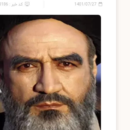
1401/07/27
کد خبر : 10186