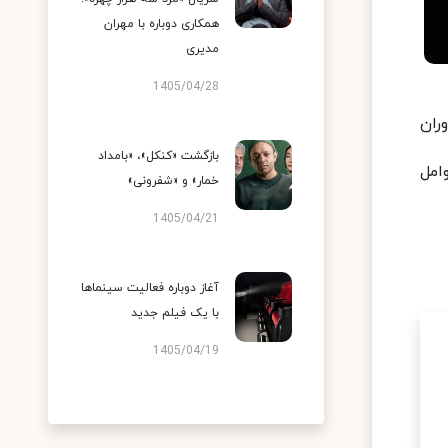
همکاری دوباره با مهران
مدیری
1405/04/28
ران
بازگشت «کنکل»، «بامداد
عوامل
خمار» و «شفرونی»
1405/04/21
آغاز دوباره فعالیت سینماها
با یک فیلم جدید
1405/04/19