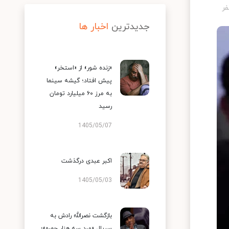
جدیدترین
اخبار ها
«زنده شور» از «استخر»
پیش افتاد؛ گیشه سینما
به مرز ۶۰ میلیارد تومان
رسید
1405/05/07
اکبر عبدی درگذشت
1405/05/03
بازگشت نصرالله رادش به
سریال «مرد سه هزار چهره»؛