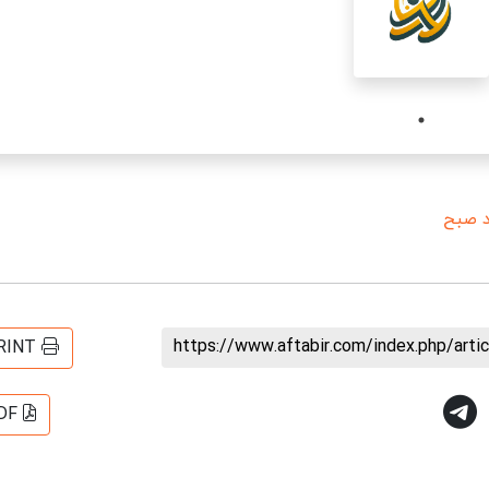
د صبح
https://www.aftabir.com/index.php/art
RINT
DF