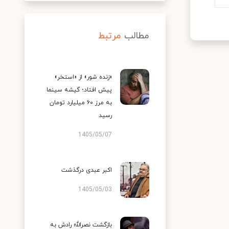
مطالب
مرتبط
«زنده شور» از «استخر»
پیش افتاد؛ گیشه سینما
به مرز ۶۰ میلیارد تومان
رسید
1405/05/07
اکبر عبدی درگذشت
1405/05/03
بازگشت نصرالله رادش به