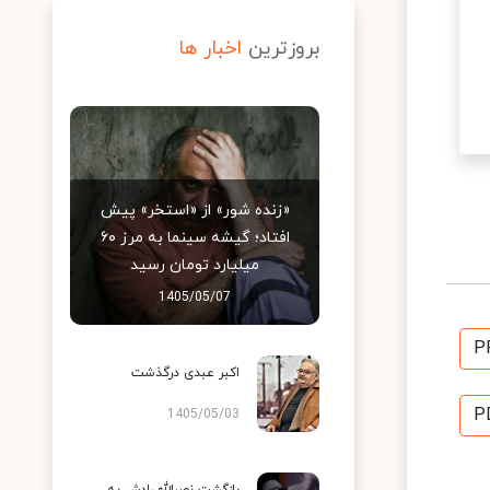
بروزترین
اخبار ها
«زنده شور» از «استخر» پیش
افتاد؛ گیشه سینما به مرز ۶۰
میلیارد تومان رسید
1405/05/07
P
اکبر عبدی درگذشت
P
1405/05/03