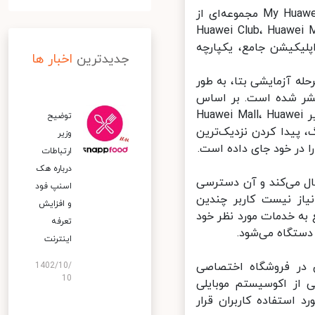
به گفته رئیس بخش موبایل هواوی، «کوین هو» (Kevin Ho)، اپلیکیشن My Huawei مجموعه‌ای از
Huawei Club، Huawei Mobile Services، Gam
ر یک اپلیکیشن جامع، یکپارچه
جدیدترین
اخبار ها
م مرحله آزمایشی بتا، به طور
ه نرم‌افزاری اختصاصی هواوی، یعنی AppGallery منتشر شده است. بر اساس
توضیحات درج شده در فروشگاه اپ‌گالری، برنامه My Huawei خدماتی نظیر Huawei Mall، Huawei
توضیح
 مهارت در گیمینگ، پیدا کردن نزدیک‌ترین
وزیر
در خود جای داده است.
ارتباطات
درباره هک
 اما مهم را دنبال می‌کند و آن دسترسی
اسنپ‌ فود
از نیست کاربر چندین
و افزایش
به خدمات مورد نظر خود
تعرفه
تگاه می‌شود.
اینترنت
 «مای هواوی» (My Huawei) هم‌اکنون در فروشگاه اختصاصی
1402/10/
10
می از اکوسیستم موبایلی
 مورد استفاده کاربران قرار