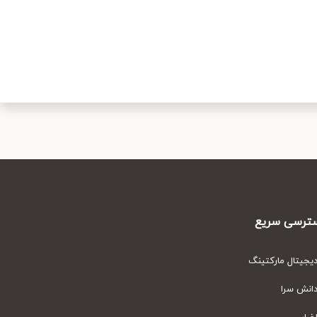
رسی سریع
یتال مارکتینگ
نش سرا