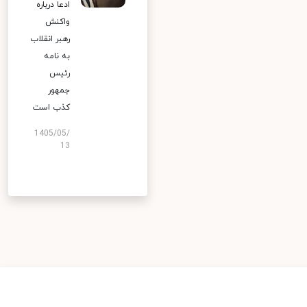
ادعا درباره
واکنش
رهبر انقلاب
به نامه
رئیس
جمهور
کذب است
1405/05/
13