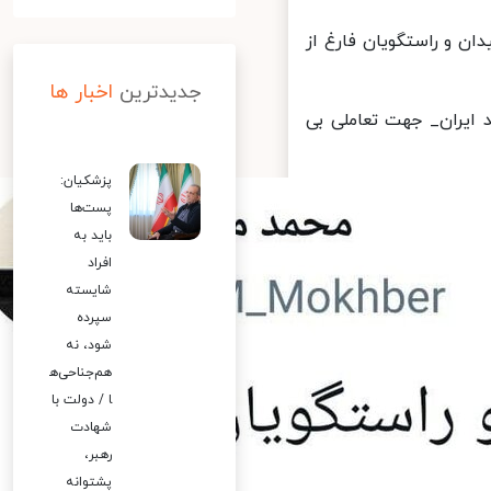
ستگویان فارغ از
جدیدترین
اخبار ها
_ جهت تعاملی بی
پزشکیان:
پست‌ها
باید به
افراد
شایسته
سپرده
شود، نه
هم‌جناحی‌ه
ا / دولت با
شهادت
رهبر،
پشتوانه