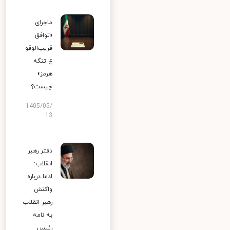
ماجرای
«توافق
قریب‌الوقو
ع تنگه
هرمز»
چیست؟
1405/05/
13
دفتر رهبر
انقلاب:
ادعا درباره
واکنش
رهبر انقلاب
به نامه
رئیس