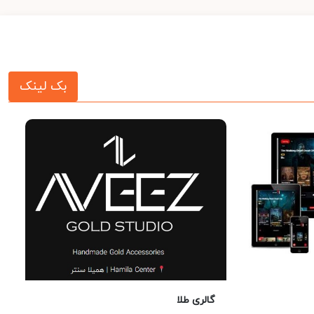
بک لینک
گالری طلا