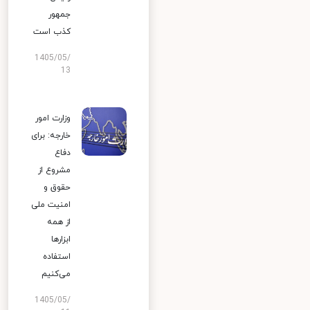
جمهور
کذب است
1405/05/
13
وزارت امور
خارجه: برای
دفاع
مشروع از
حقوق و
امنیت ملی
از همه
ابزارها
استفاده
می‌کنیم
1405/05/