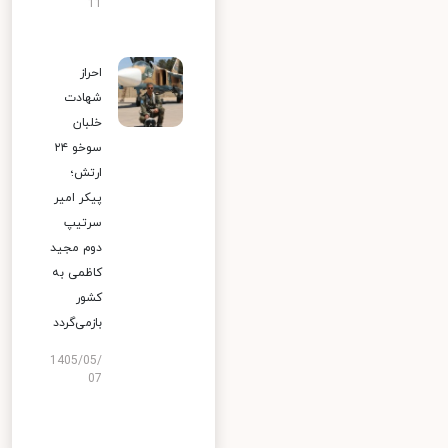
11
احراز
شهادت
خلبان
سوخو ۲۴
ارتش؛
پیکر امیر
سرتیپ
دوم مجید
کاظمی به
کشور
بازمی‌گردد
1405/05/
07