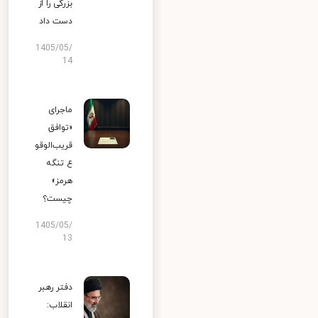
بزرگی را از
دست داد
1405/05/
14
ماجرای
«توافق
قریب‌الوقو
ع تنگه
هرمز»
چیست؟
1405/05/
13
دفتر رهبر
انقلاب: