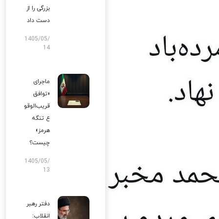
بزرگی را از
دست داد
1405/05/
14
ماجرای
«توافق
قریب‌الوقو
ع تنگه
هرمز»
چیست؟
1405/05/
13
دفتر رهبر
انقلاب: