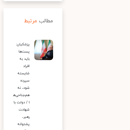
مطالب
مرتبط
پزشکیان:
پست‌ها
باید به
افراد
شایسته
سپرده
شود، نه
هم‌جناحی‌ه
ا / دولت با
شهادت
رهبر،
پشتوانه