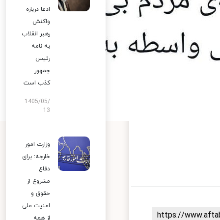
ادعا درباره
واکنش
رهبر انقلاب
به نامه
رئیس
جمهور
کذب است
1405/05/
13
وزارت امور
خارجه: برای
دفاع
مشروع از
حقوق و
امنیت ملی
https://ww
از همه